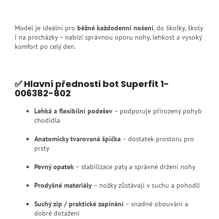
Model je ideální pro
běžné každodenní nošení
, do školky, školy
i na procházky – nabízí správnou oporu nohy, lehkost a vysoký
komfort po celý den.
✅ Hlavní přednosti bot Superfit 1-
006382-802
Lehká a flexibilní podešev
– podporuje přirozený pohyb
chodidla
Anatomicky tvarovaná špička
– dostatek prostoru pro
prsty
Pevný opatek
– stabilizace paty a správné držení nohy
Prodyšné materiály
– nožky zůstávají v suchu a pohodlí
Suchý zip / praktické zapínání
– snadné obouvání a
dobré dotažení