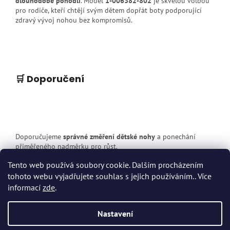
dlouhodobé pohodlí
. Model
1-006382-802
je skvělou volbou
pro rodiče, kteří chtějí svým dětem dopřát boty podporující
zdravý vývoj nohou bez kompromisů.
🛒 Doporučení
Doporučujeme
správné změření dětské nohy
a ponechání
přiměřeného nadměrku pro růst.
Tento web používá soubory cookie. Dalším procházením
tohoto webu vyjadřujete souhlas s jejich používáním.. Více
Z
informací
zde
.
á
p
Vytvořil Shoptet
Nastavení
a