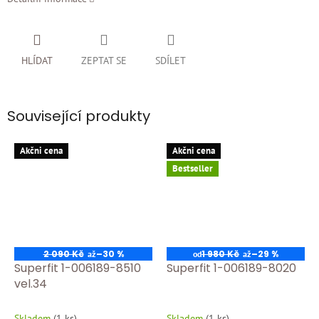
HLÍDAT
ZEPTAT SE
SDÍLET
Související produkty
Akčni cena
Akčni cena
Bestseller
2 090 Kč
–30 %
1 980 Kč
–29 %
až
od
až
Superfit 1-006189-8510
Superfit 1-006189-8020
vel.34
Skladem
(
1 ks
)
Skladem
(
1 ks
)