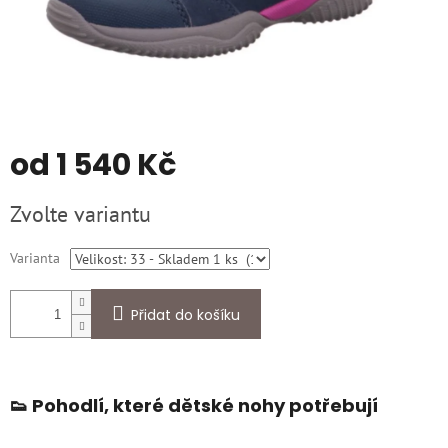
od
1 540 Kč
Měrná
Zvolte variantu
cena:
Varianta
Přidat do košíku
👟 Pohodlí, které dětské nohy potřebují