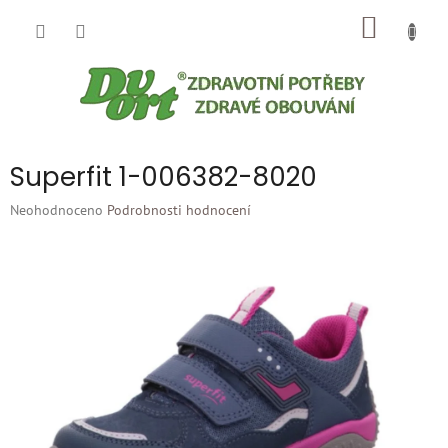
Přejít
NÁKUP
na
obsah
KOŠÍK
Superfit 1-006382-8020
Průměrné
Neohodnoceno
Podrobnosti hodnocení
hodnocení
produktu
je
0,0
z
5
hvězdiček.