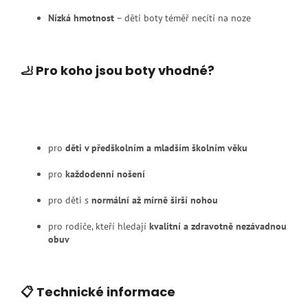
Nízká hmotnost
– děti boty téměř necítí na noze
🦶 Pro koho jsou boty vhodné?
pro
děti v předškolním a mladším školním věku
pro
každodenní nošení
pro děti s
normální až mírně širší nohou
pro rodiče, kteří hledají
kvalitní a zdravotně nezávadnou
obuv
📋 Technické informace