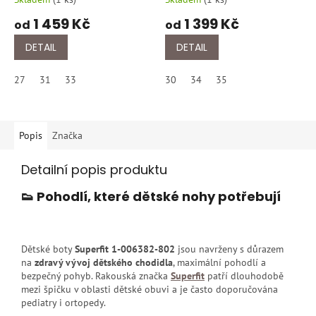
1 459 Kč
1 399 Kč
od
od
DETAIL
DETAIL
27
31
33
30
34
35
Popis
Značka
Detailní popis produktu
👟 Pohodlí, které dětské nohy potřebují
Dětské boty
Superfit 1-006382-802
jsou navrženy s důrazem
na
zdravý vývoj dětského chodidla
, maximální pohodlí a
bezpečný pohyb. Rakouská značka
Superfit
patří dlouhodobě
mezi špičku v oblasti dětské obuvi a je často doporučována
pediatry i ortopedy.