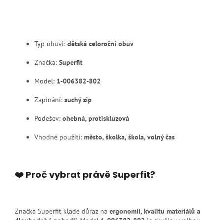
Typ obuvi:
dětská celoroční obuv
Značka:
Superfit
Model:
1-006382-802
Zapínání:
suchý zip
Podešev:
ohebná, protiskluzová
Vhodné použití:
město, školka, škola, volný čas
❤️ Proč vybrat právě Superfit?
Značka Superfit klade důraz na
ergonomii, kvalitu materiálů a