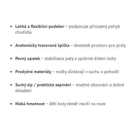
Lehká a flexibilní podešev
– podporuje přirozený pohyb
chodidla
Anatomicky tvarovaná špička
– dostatek prostoru pro prsty
Pevný opatek
– stabilizace paty a správné držení nohy
Prodyšné materiály
– nožky zůstávají v suchu a pohodlí
Suchý zip / praktické zapínání
– snadné obouvání a dobré
dotažení
Nízká hmotnost
– děti boty téměř necítí na noze