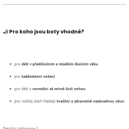
🦶 Pro koho jsou boty vhodné?
pro
děti v předškolním a mladším školním věku
pro
každodenní nošení
pro děti s
normální až mírně širší nohou
pro rodiče, kteří hledají
kvalitní a zdravotně nezávadnou obuv
Detailní informace