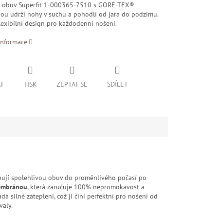
í obuv Superfit 1-000365-7510 s GORE-TEX®
u udrží nohy v suchu a pohodlí od jara do podzimu.
lexibilní design pro každodenní nošení.
informace
AT
TISK
ZEPTAT SE
SDÍLET
řebují spolehlivou obuv do proměnlivého počasí po
embránou
, která zaručuje 100% nepromokavost a
 silné zateplení, což ji činí perfektní pro nošení od
valy.