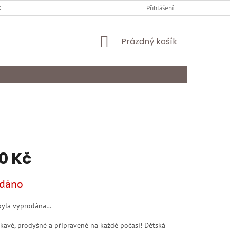
Y OCHRANY OSOBNÍCH ÚDAJŮ
KARIÉRA
Přihlášení
ODSTOUPENÍ OD SMLOU
NÁKUPNÍ
Prázdný košík
KOŠÍK
70 Kč
dáno
byla vyprodána…
avé, prodyšné a připravené na každé počasí! Dětská