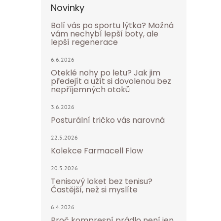
Novinky
Bolí vás po sportu lýtka? Možná
vám nechybí lepší boty, ale
lepší regenerace
6.6.2026
Oteklé nohy po letu? Jak jim
předejít a užít si dovolenou bez
nepříjemných otoků
3.6.2026
Posturální tričko vás narovná
22.5.2026
Kolekce Farmacell Flow
20.5.2026
Tenisový loket bez tenisu?
Častější, než si myslíte
6.4.2026
Proč kompresní prádlo není jen