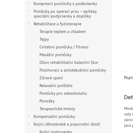
n
Kompresní punčochy a podkolenky
e
Pomůcky po operaci prsu – epitézy,
l
speciální podprsenky a doplňky
Rehabilitace a fyzioterapie
Terapie teplem a chladem
Tejpy
Cvičební pomůcky / Fitness
Masážní pomůcky
Obuv rehabilitační balanční Dux
Polohovací a antidekubitní pomůcky
Popi
Zdravé spaní
Relaxační polštáře
Pomůcky pro sebeobsluhu
Det
Ponožky
Mod
Terapeutické hmoty
celý
Kompenzační pomůcky
záro
Kojící, těhotenské a poporodní zboží
jara
Kojici podprsenky