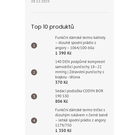
28.12.2025
Top 10 produktů
Funkční dámské termo kalhoty
– dlouhé spodní prádlo z
angory – 1064/100-bíla
1 390 Kč
140 DEN podpůrné kompresní
samodržicí punčochy 18–22
mmHg | Zdravotní punčochy s
krajkou - tělova
370 Kč
Sedací podložka CODYN BOR
190 530
806 Kč
Funkční dámské termo tričko s
dlouhým rukávem v černé barvě
– lehké spodní prádlo z angory
1179/750
1 350 Kč