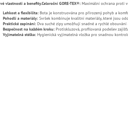
vé vlastnosti a benefity.
Celoroční GORE-TEX®:
Maximální ochrana proti v
Lehkost a flexibilita:
Bota je konstruována pro přirozený pohyb a komfo
Pohodlí a materiály:
Svršek kombinuje kvalitní materiály, které jsou od
Praktické zapínání:
Dva suché zipy umožňují snadné a rychlé obouvání a
Bezpečnost na každém kroku:
Protiskluzová, profilovaná podešev zajišť
Vyjímatelná stélka:
Hygienická vyjímatelná vložka pro snadnou kontrolu