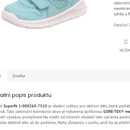
celoročn
membráno
Lehký a f
Detailní 
HLÍD
s
Značka
ailní popis produktu
el
Superfit 1-000365-7510
je ideální volbou pro aktivní děti, které pot
 rok. Tato celoroční kotníková obuv je vybavena špičkovou
GORE-TEX® m
veň vysokou prodyšnost.Na rozdíl od zimních modelů tato varianta postrádá
 přes deštivé léto až do podzimu. Nohy zůstanou v suchu, aniž by se přehří