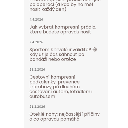
po operaci (a kdo by ho měl
nosit každý den)
4.4.2026
Jak vybrat kompresní prádlo,
které budete opravdu nosit
2.4.2026
Sportem k trvalé invaliditě? 😄
Kdy už je čas sáhnout po
bandáži nebo ortéze
21.2.2026
Cestovní kompresní
podkolenky: prevence
trombózy při dlouhém
cestování autem, letadlem i
autobusem
21.2.2026
Oteklé nohy: nejčastější příčiny
a co opravdu pomáhá