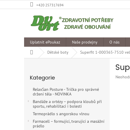
Přejít
+420 257317694
na
obsah
Uplatnit ePoukaz
Naše prodejny
O nás
Domů
Dětské boty
Superfit 1-000365-7510 vel
P
Sup
o
Přeskočit
s
Kategorie
Průměr
Neohod
kategorie
t
hodnoce
r
produkt
RelaxSan Posture - Trička pro správné
a
je
držení těla - NOVINKA
n
0,0
Bandáže a ortézy – podpora kloubů při
z
n
sportu, rehabilitaci i bolesti
5
í
Termoprádlo s angorskou vlnou
hvězdiče
p
Farmacell – formující, tvarující a masážní
a
prádlo