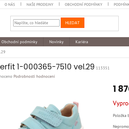
O NÁS
NAŠE PRODEJNY
OBCHODNÍ PODMÍNKY
PODMÍNK
HLEDAT
Obchodní podmínky
Novinky
Kariéra
.29
erfit 1-000365-7510 vel.29
113351
né
noceno
Podrobnosti hodnocení
ní
1 8
u
Měrná
Vypro
cena:
k.
Položka 
Nepromok