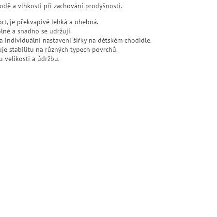
odě a vlhkosti při zachování prodyšnosti.
rt, je překvapivě lehká a ohebná.
olné a snadno se udržují.
 individuální nastavení šířky na dětském chodidle.
uje stabilitu na různých typech povrchů.
 velikosti a údržbu.