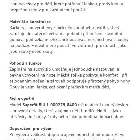
jsou navrženy pro děti, které potřebují lehkou, prodyšnou a
bezpečnou obuv pro každodenní použití.
Materiál a konstrukce
Bačkory jsou vyrobeny z měkkého, odolného textilu, který
zaručuje dostatečné větrání a pohodlí při nošení. Flexibilní
gumová podrážka je lehká, neklouzavá a nezanechává šmouhy
na podlaze – ideální pro použití ve vnitřních prostorách, jako
jsou školky nebo školy.
Pohodlí a funkce
Zapínání na suchý zip umožňuje jednoduché nazouvání a
pevné uchycení na noze. Měkká stélka poskytuje komfort i při
celodenním nošení a zároveň podporuje přirozený pohyb nohy.
Obuv je velmi lehká, což ocení především menší děti.
Styl a využití
Model
Superfit Bill 1-000279-8400
má moderní modrý design
s hravými detaily, které zaujmou děti i rodiče. Hodí se jako
přezůvky do školky, školy nebo jako pohodlná domácí obuv.
Doporučení pro výběr
Při výběru velikosti doporučujeme ponechat mírnou rezervu