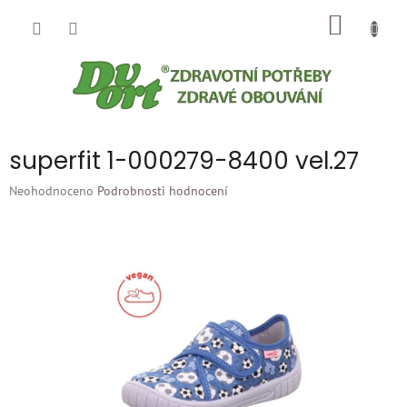
Přejít
NÁKUP
na
obsah
KOŠÍK
superfit 1-000279-8400 vel.27
Průměrné
Neohodnoceno
Podrobnosti hodnocení
hodnocení
produktu
je
0,0
z
5
hvězdiček.