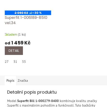
2 090 Kč
–30 %
až
Superfit 1-006189-8510
vel.34
Skladem
(
1 ks
)
1 459 Kč
od
DETAIL
27
31
33
Popis
Značka
Detailní popis produktu
Model
Superfit Bill 1-000279-8400
kombinuje kvalitu značky
Superfit s maximálním pohodlím a funkčností. Tyto bačkůrky