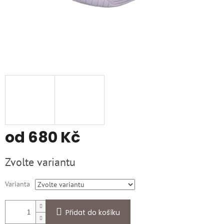
od
680 Kč
Měrná
Zvolte variantu
cena:
Varianta
Přidat do košíku