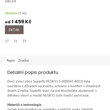
vel.34
Skladem
(
1 ks
)
1 459 Kč
od
DETAIL
27
31
33
Popis
Značka
Detailní popis produktu
Dívčí zimní obuv Superfit HUSKY1 1‑000045‑8010 byla
navržena s důrazem na kvalitu, ochranu a komfort v chladných
dnech. Značka Superfit staví na své dlouholeté zkušenosti s
dětskou obuví a model HUSKY1 tuto tradici potvrzuje.
Materiál a technologie
Svršek boty kombinuje syntetiku a textilní prvky, ideálně