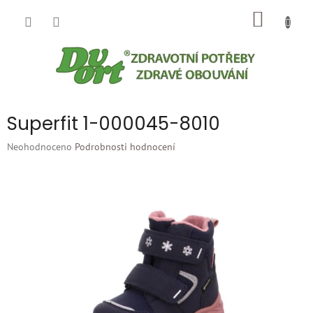
Přejít
NÁKUP
na
obsah
KOŠÍK
Superfit 1-000045-8010
Průměrné
Neohodnoceno
Podrobnosti hodnocení
hodnocení
produktu
je
0,0
z
5
hvězdiček.