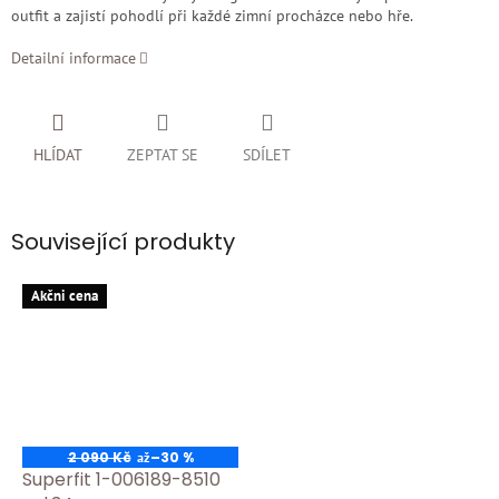
outfit a zajistí pohodlí při každé zimní procházce nebo hře.
Detailní informace
HLÍDAT
ZEPTAT SE
SDÍLET
Související produkty
Akčni cena
2 090 Kč
–30 %
až
Superfit 1-006189-8510