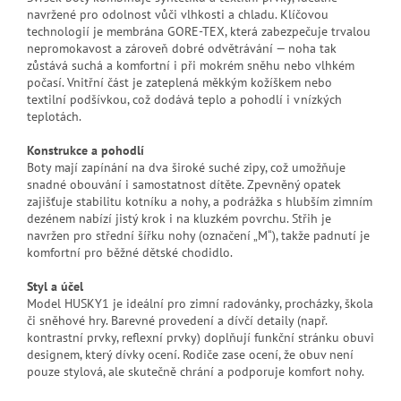
navržené pro odolnost vůči vlhkosti a chladu. Klíčovou
technologií je membrána GORE‑TEX, která zabezpečuje trvalou
nepromokavost a zároveň dobré odvětrávání — noha tak
zůstává suchá a komfortní i při mokrém sněhu nebo vlhkém
počasí. Vnitřní část je zateplená měkkým kožíškem nebo
textilní podšívkou, což dodává teplo a pohodlí i v nízkých
teplotách.
Konstrukce a pohodlí
Boty mají zapínání na dva široké suché zipy, což umožňuje
snadné obouvání i samostatnost dítěte. Zpevněný opatek
zajišťuje stabilitu kotníku a nohy, a podrážka s hlubším zimním
dezénem nabízí jistý krok i na kluzkém povrchu. Střih je
navržen pro střední šířku nohy (označení „M“), takže padnutí je
komfortní pro běžné dětské chodidlo.
Styl a účel
Model HUSKY1 je ideální pro zimní radovánky, procházky, škola
či sněhové hry. Barevné provedení a dívčí detaily (např.
kontrastní prvky, reflexní prvky) doplňují funkční stránku obuvi
designem, který dívky ocení. Rodiče zase ocení, že obuv není
pouze stylová, ale skutečně chrání a podporuje komfort nohy.