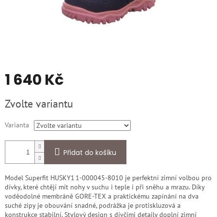
1 640 Kč
Měrná
Zvolte variantu
cena:
Varianta
Přidat do košíku
Model Superfit HUSKY1 1‑000045‑8010 je perfektní zimní volbou pro
dívky, které chtějí mít nohy v suchu i teple i při sněhu a mrazu. Díky
voděodolné membráně GORE‑TEX a praktickému zapínání na dva
suché zipy je obouvání snadné, podrážka je protiskluzová a
konstrukce stabilní. Stylový design s dívčími detaily doplní zimní