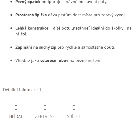
Pevný opatek
podporuje správné postavení paty.
Prostorná špička
dává prstům dost místa pro zdravý vývoj.
Lehká konstrukce
– dítě botu „netáhne“, ideální do školky i na
hřiště.
Zapínání na suchý zip
pro rychlé a samostatné obutí.
Vhodné jako
celoroční obuv
na běžné nošení.
Detailní informace
HLÍDAT
ZEPTAT SE
SDÍLET