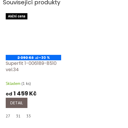
Související produkty
Akčni cena
2 090 Kč
–30 %
až
Superfit 1-006189-8510
vel.34
Skladem
(
1 ks
)
1 459 Kč
od
DETAIL
27
31
33