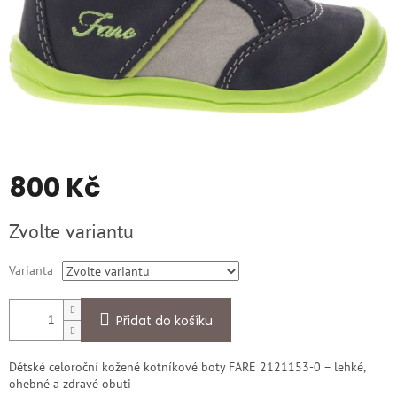
800 Kč
Měrná
Zvolte variantu
cena:
Varianta
Přidat do košíku
Dětské celoroční kožené kotníkové boty FARE 2121153-0 – lehké,
ohebné a zdravé obuti