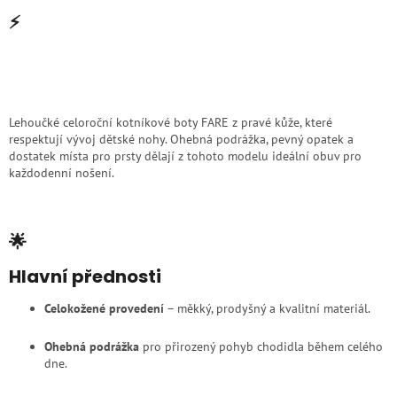
⚡
Lehoučké celoroční kotníkové boty FARE z pravé kůže, které
respektují vývoj dětské nohy. Ohebná podrážka, pevný opatek a
dostatek místa pro prsty dělají z tohoto modelu ideální obuv pro
každodenní nošení.
🌟
Hlavní přednosti
Celokožené provedení
– měkký, prodyšný a kvalitní materiál.
Ohebná podrážka
pro přirozený pohyb chodidla během celého
dne.