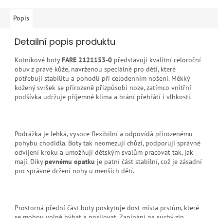
Popis
Detailní popis produktu
Kotníkové boty
FARE 2121153-0
představují kvalitní celoroční
obuv z pravé kůže, navrženou speciálně pro děti, které
potřebují stabilitu a pohodlí při celodenním nošení. Měkký
kožený svršek se přirozeně přizpůsobí noze, zatímco vnitřní
podšívka udržuje příjemné klima a brání přehřátí i vlhkosti.
Podrážka je lehká, vysoce flexibilní a odpovídá přirozenému
pohybu chodidla. Boty tak neomezují chůzi, podporují správné
odvíjení kroku a umožňují dětským svalům pracovat tak, jak
mají. Díky
pevnému opatku
je patní část stabilní, což je zásadní
pro správné držení nohy u menších dětí.
Prostorná přední část boty poskytuje dost místa prstům, které
se mohou volně hýbat a posilovat. Zapínání na suchý zip