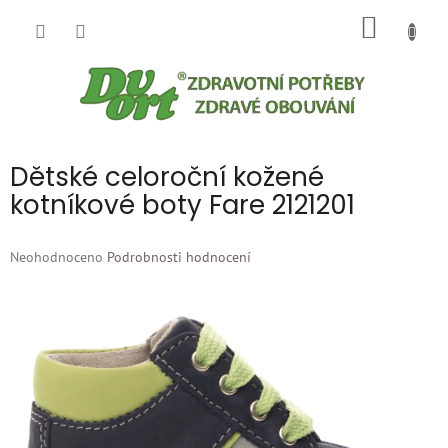
Přejít
NÁKUP
na
obsah
KOŠÍK
Dětské celoroční kožené
kotníkové boty Fare 2121201
Průměrné
Neohodnoceno
Podrobnosti hodnocení
hodnocení
produktu
je
0,0
z
5
hvězdiček.