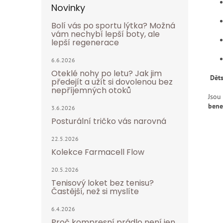
Novinky
Bolí vás po sportu lýtka? Možná
vám nechybí lepší boty, ale
lepší regenerace
6.6.2026
Oteklé nohy po letu? Jak jim
Děts
předejít a užít si dovolenou bez
nepříjemných otoků
Jsou
bene
3.6.2026
Posturální tričko vás narovná
22.5.2026
Kolekce Farmacell Flow
20.5.2026
Tenisový loket bez tenisu?
Častější, než si myslíte
6.4.2026
Proč kompresní prádlo není jen