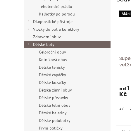
Těhotenské prádlo
Akčni
Kalhotky po porodu
Diagnostické přístroje
Vložky do bot a korektory
Zdravotní obuv
Dětské boty
Celoroční obuv
Supe
Kotníková obuv
vel.3
Dětské tenisky
Dětské capáčky
Dětské kozačky
1
od
Dětská zimní obuv
Kč
Dětské přezuvky
Dětská letní obuv
27
Dětské baleriny
Dětské polobotky
První botičky