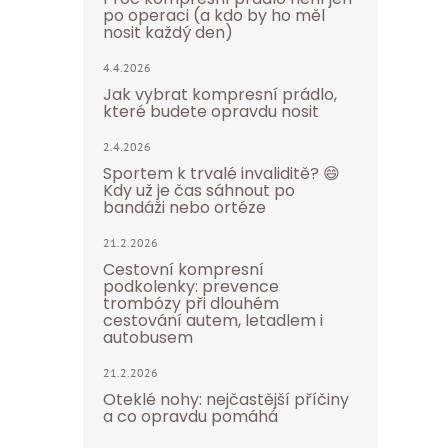
po operaci (a kdo by ho měl
nosit každý den)
4.4.2026
Jak vybrat kompresní prádlo,
které budete opravdu nosit
2.4.2026
Sportem k trvalé invaliditě? 😄
Kdy už je čas sáhnout po
bandáži nebo ortéze
21.2.2026
Cestovní kompresní
podkolenky: prevence
trombózy při dlouhém
cestování autem, letadlem i
autobusem
21.2.2026
Oteklé nohy: nejčastější příčiny
a co opravdu pomáhá