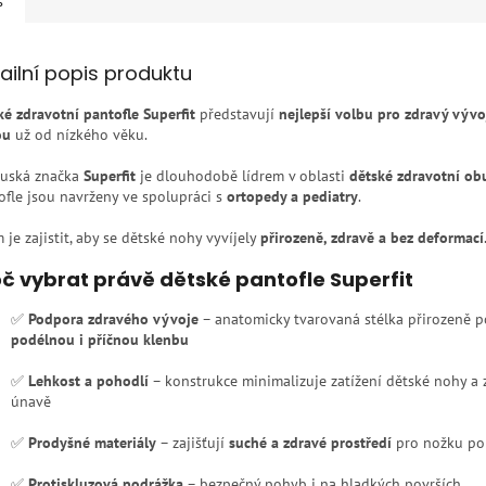
s
ailní popis produktu
ké zdravotní pantofle Superfit
představují
nejlepší volbu pro zdravý vývo
ou
už od nízkého věku.
uská značka
Superfit
je dlouhodobě lídrem v oblasti
dětské zdravotní ob
ofle jsou navrženy ve spolupráci s
ortopedy a pediatry
.
 je zajistit, aby se dětské nohy vyvíjely
přirozeně, zdravě a bez deformací
č vybrat právě dětské pantofle Superfit
✅
Podpora zdravého vývoje
– anatomicky tvarovaná stélka přirozeně 
podélnou i příčnou klenbu
✅
Lehkost a pohodlí
– konstrukce minimalizuje zatížení dětské nohy a 
únavě
✅
Prodyšné materiály
– zajišťují
suché a zdravé prostředí
pro nožku po 
✅
Protiskluzová podrážka
– bezpečný pohyb i na hladkých površích