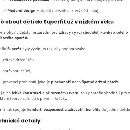
✅
Moderní design
– atraktivní vzhled, který děti milují
č obout děti do Superfit už v nízkém věku
vná obuv v dětství je zásadní pro
zdravý vývoj chodidel, klenby a celého
bového aparátu
.
ofle
Superfit
byly vyvinuty tak, aby podporovaly:
zdravé držení těla,
správnou chůzi,
prevenci problémů, jako je
plochonoží
nebo
špatné držení páteře
.
 jejich
lehké konstrukci
a
přirozenému tvaru
jsou pantofle vhodné i pro
 které teprve začínají s prvními krůčky.
rfit tak spojuje
komfort, bezpečnost a zdravotní benefity
do jediné dětsk
hnické detaily: