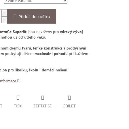
Přidat do košíku
ntofle Superfit
jsou navrženy pro
zdravý vývoj
 nohou
už od útlého věku.
nomickému tvaru, lehké konstrukci
a
prodyšným
ům
poskytují dětem
maximální pohodlí
při každém
volba pro
školku, školu i domácí nošení
.
informace
AT
TISK
ZEPTAT SE
SDÍLET