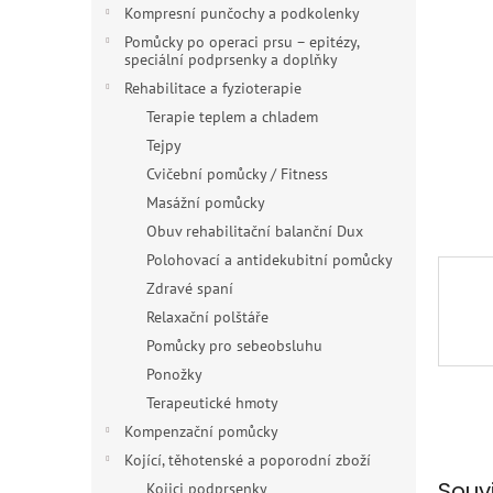
n
Kompresní punčochy a podkolenky
e
Pomůcky po operaci prsu – epitézy,
l
speciální podprsenky a doplňky
Rehabilitace a fyzioterapie
Terapie teplem a chladem
Tejpy
Cvičební pomůcky / Fitness
Masážní pomůcky
Obuv rehabilitační balanční Dux
Polohovací a antidekubitní pomůcky
Zdravé spaní
Relaxační polštáře
Pomůcky pro sebeobsluhu
Ponožky
Terapeutické hmoty
Kompenzační pomůcky
Kojící, těhotenské a poporodní zboží
Souv
Kojici podprsenky