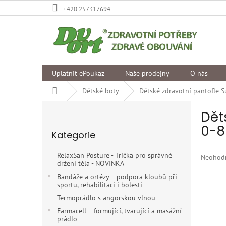
Přejít
+420 257317694
na
obsah
Uplatnit ePoukaz
Naše prodejny
O nás
Domů
Dětské boty
Dětské zdravotní pantofle 
P
Dět
o
Přeskočit
s
0-8
Kategorie
kategorie
t
r
RelaxSan Posture - Trička pro správné
Průměr
Neohod
a
držení těla - NOVINKA
hodnoce
n
produkt
Bandáže a ortézy – podpora kloubů při
n
sportu, rehabilitaci i bolesti
je
í
0,0
Termoprádlo s angorskou vlnou
p
z
Farmacell – formující, tvarující a masážní
5
a
prádlo
hvězdiče