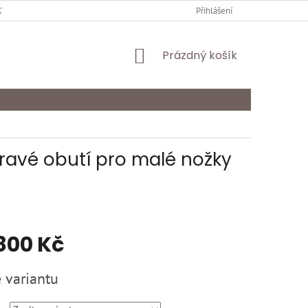
Y OCHRANY OSOBNÍCH ÚDAJŮ
KARIÉRA
Přihlášení
ODSTOUPENÍ OD SMLOU
NÁKUPNÍ
Prázdný košík
KOŠÍK
dravé obutí pro malé nožky
800 Kč
 variantu