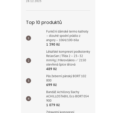
28.12.2025
Top 10 produktů
Funkční dámské termo kalhoty
– dlouhé spodní prádlo z
angory – 1064/100-bíla
1 390 Kč
Lékařské kompresní podkolenky
RelaxSan | Třída 2 – 23–32
mmHg | Mikrovlákno ✅ 2150
otevřená špice tělová
489 Kč
Pás žeberní pánský BORT 102
800
699 Kč
Bandáž Achillovy šlachy
ACHILLOSTABIL Eco BORT 054
900
1 079 Kč
Zdravotní kompresní