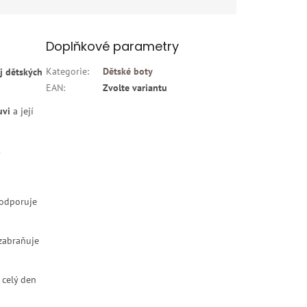
Doplňkové parametry
Kategorie
:
Dětské boty
j dětských
EAN
:
Zvolte variantu
uvi
a její
.
podporuje
zabraňuje
celý den