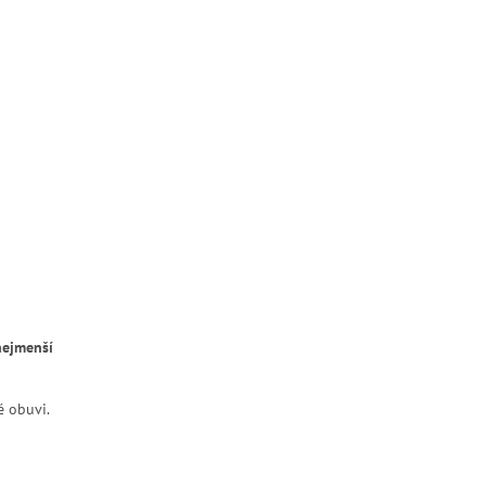
nejmenší
é obuvi.