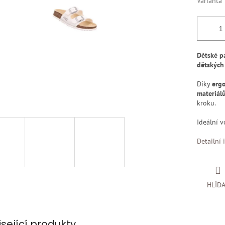
Varianta
Dětské pa
dětských
Díky
ergo
materiál
kroku.
Ideální 
Detailní 
HLÍD
isející produkty