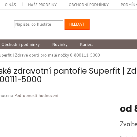
O NÁS
NAŠE PRODEJNY
OBCHODNÍ PODMÍNKY
PODMÍNK
HLEDAT
Obchodní podmínky
Novinky
Kariéra
Superfit | Zdravé obutí pro malé nožky 0-800111-5000
ské zdravotní pantofle Superfit | Z
00111-5000
né
noceno
Podrobnosti hodnocení
ní
od
u
Měrná
Zvolte
cena:
k.