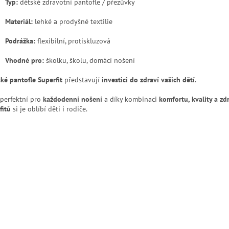
Typ:
dětské zdravotní pantofle / přezůvky
Materiál:
lehké a prodyšné textilie
Podrážka:
flexibilní, protiskluzová
Vhodné pro:
školku, školu, domácí nošení
ké pantofle Superfit
představují
investici do zdraví vašich dětí
.
 perfektní pro
každodenní nošení
a díky kombinaci
komfortu, kvality a zd
fitů
si je oblíbí děti i rodiče.