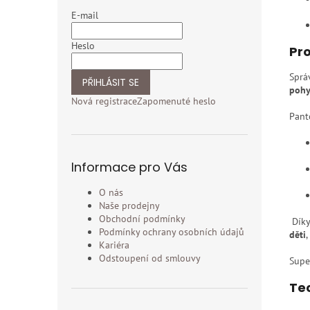
E-mail
Heslo
Pro
Sprá
PŘIHLÁSIT SE
pohy
Nová registrace
Zapomenuté heslo
Pant
Informace pro Vás
O nás
Naše prodejny
Obchodní podmínky
Díky
Podmínky ochrany osobních údajů
děti
,
Kariéra
Odstoupení od smlouvy
Supe
Tec