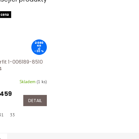
 cena
2 090
Kč
až
–30 %
rfit 1-006189-8510
4
Skladem
(
1 ks
)
 459
DETAIL
31
33