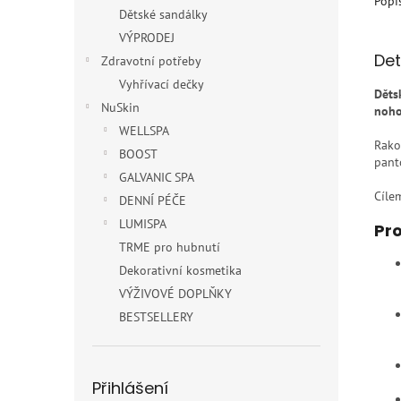
Popi
Dětské sandálky
VÝPRODEJ
Det
Zdravotní potřeby
Vyhřívací dečky
Děts
NuSkin
noh
WELLSPA
Rako
BOOST
pant
GALVANIC SPA
Cílem
DENNÍ PÉČE
LUMISPA
Pro
TRME pro hubnutí
Dekorativní kosmetika
VÝŽIVOVÉ DOPLŇKY
BESTSELLERY
Přihlášení