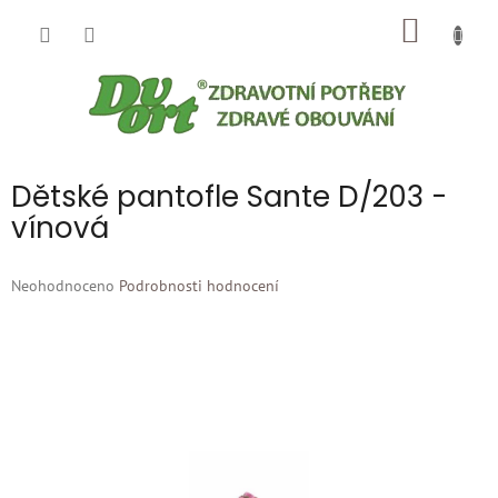
Přejít
NÁKUP
na
obsah
KOŠÍK
Dětské pantofle Sante D/203 -
vínová
Průměrné
Neohodnoceno
Podrobnosti hodnocení
hodnocení
produktu
je
0,0
z
5
hvězdiček.