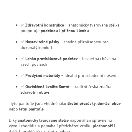
✅
Zdravotní konstrukce
– anatomicky tvarovaná stélka
podporuje
podélnou i příčnou klenbu
✅
Nastavitelné pásky
– snadné přizpůsobení pro
dokonalý komfort
✅
Lehká protiskluzová podešev
– bezpečná chůze na
všech površích
✅
Prodyšné materiály
– ideální pro celodenní nošení
✅
Osvědčená kvalita Santé
– tradiční česká značka
zdravotní obuvi
Tyto pantofle jsou vhodné jako
školní přezůvky
,
domácí obuv
nebo
letní pantofle
.
Díky
anatomicky tvarované stélce
napomáhají správnému
vývoji chodidla a pomáhají předcházet vzniku
plochonoží
i
dalších problémů s nožní klenbou.