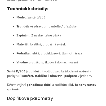
Technické detaily:
Model:
Santé D/203
Typ:
dětské zdravotní pantofle / přezůvky
Zapínání:
2 nastavitelné pásky
Materiál:
kvalitní, prodyšný svršek
Podrážka:
lehká, protiskluzová, tlumící nárazy
Vhodné pro:
školu, školku i domácí nošení
Santé D/203
jsou ideální volbou pro každodenní nošení –
poskytují
komfort, stabilitu i zdravotní podporu
v jednom.
Dětem zajistí
pohodlnou chůzi
a rodičům
klid, že nohy rostou
správně
.
Doplňkové parametry