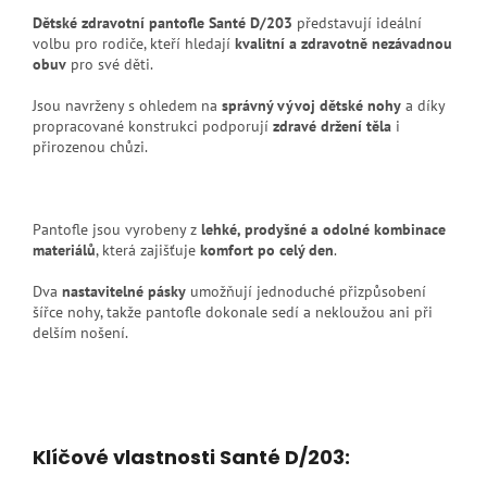
Dětské zdravotní pantofle Santé D/203
představují ideální
volbu pro rodiče, kteří hledají
kvalitní a zdravotně nezávadnou
obuv
pro své děti.
Jsou navrženy s ohledem na
správný vývoj dětské nohy
a díky
propracované konstrukci podporují
zdravé držení těla
i
přirozenou chůzi.
Pantofle jsou vyrobeny z
lehké, prodyšné a odolné kombinace
materiálů
, která zajišťuje
komfort po celý den
.
Dva
nastavitelné pásky
umožňují jednoduché přizpůsobení
šířce nohy, takže pantofle dokonale sedí a nekloužou ani při
delším nošení.
Klíčové vlastnosti Santé D/203: