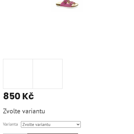
850 Kč
Měrná
Zvolte variantu
cena:
Varianta