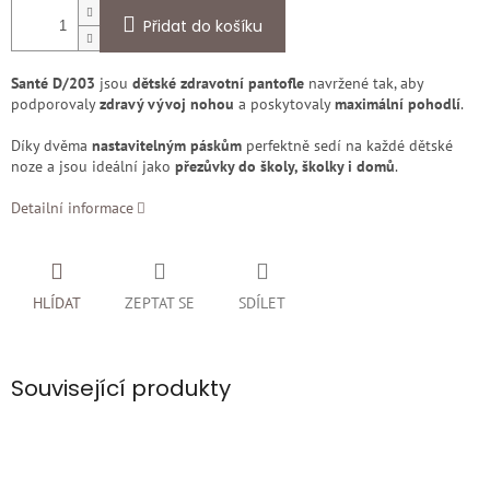
Přidat do košíku
Santé D/203
jsou
dětské zdravotní pantofle
navržené tak, aby
podporovaly
zdravý vývoj nohou
a poskytovaly
maximální pohodlí
.
Díky dvěma
nastavitelným páskům
perfektně sedí na každé dětské
noze a jsou ideální jako
přezůvky do školy, školky i domů
.
Detailní informace
HLÍDAT
ZEPTAT SE
SDÍLET
Související produkty