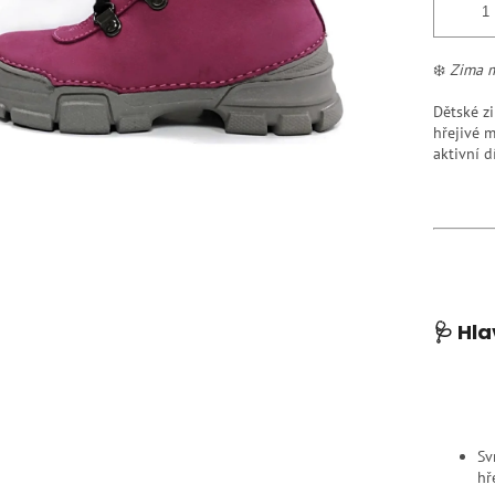
❄️
Zima m
Dětské z
hřejivé m
aktivní d
🩺 Hla
Sv
hř