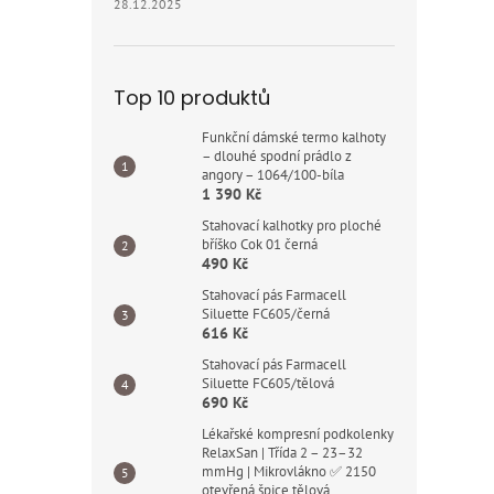
28.12.2025
Top 10 produktů
Funkční dámské termo kalhoty
– dlouhé spodní prádlo z
angory – 1064/100-bíla
1 390 Kč
Stahovací kalhotky pro ploché
bříško Cok 01 černá
490 Kč
Stahovací pás Farmacell
Siluette FC605/černá
616 Kč
Stahovací pás Farmacell
Siluette FC605/tělová
690 Kč
Lékařské kompresní podkolenky
RelaxSan | Třída 2 – 23–32
mmHg | Mikrovlákno ✅ 2150
otevřená špice tělová