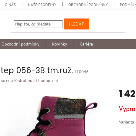
O NÁS
NAŠE PRODEJNY
OBCHODNÍ PODMÍNKY
PODMÍNK
HLEDAT
Obchodní podmínky
Novinky
Kariéra
tep 056-3B tm.ruž.
110046
né
noceno
Podrobnosti hodnocení
ní
1 4
u
Měrná
Vypro
cena:
k.
Varianta