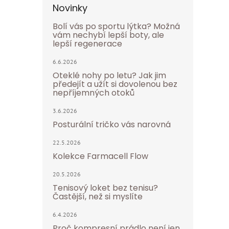
Novinky
Bolí vás po sportu lýtka? Možná
vám nechybí lepší boty, ale
lepší regenerace
6.6.2026
Oteklé nohy po letu? Jak jim
předejít a užít si dovolenou bez
nepříjemných otoků
3.6.2026
Posturální tričko vás narovná
22.5.2026
Kolekce Farmacell Flow
20.5.2026
Tenisový loket bez tenisu?
Častější, než si myslíte
6.4.2026
Proč kompresní prádlo není jen