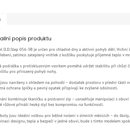
s
ailní popis produktu
l D.D.Step 056-3B je určen pro chladné dny a aktivní pohyb dětí. Vrchní 
řebení, zatímco zateplený vnitřek z kožíšku poskytuje příjemné teplo v mr
á podrážka s protiskluzovým vzorkem pomáhá udržet stabilitu při chůzi č
ibilitu pro přirozený pohyb nohy.
 jsou navrženy s ohledem na pohodlí – dostatek prostoru v přední části 
zná ochrana špičky a pevný opatek přispívají ke zvýšené odolnosti.
nání kombinuje tkaničku a postranní zip – usnadňuje manipulaci s obuví i
ě růžové přináší hezký styl bez kompromisu na funkčnosti.
 boty jsou ideální volbou pro běžné nošení v zimních měsících – do školy, n
inaci designu, tepla a bezpečí v jedné obuvi, bude s tímto modelem spok