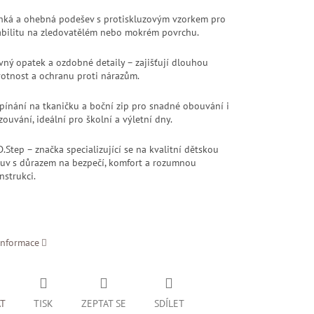
hká a ohebná podešev s protiskluzovým vzorkem pro
abilitu na zledovatělém nebo mokrém povrchu.
vný opatek a ozdobné detaily – zajišťují dlouhou
votnost a ochranu proti nárazům.
pínání na tkaničku a boční zip pro snadné obouvání i
zouvání, ideální pro školní a výletní dny.
D.Step – značka specializující se na kvalitní dětskou
uv s důrazem na bezpečí, komfort a rozumnou
nstrukci.
informace
AT
TISK
ZEPTAT SE
SDÍLET