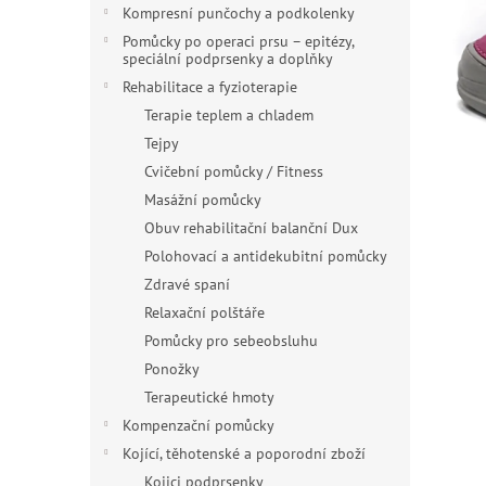
n
Kompresní punčochy a podkolenky
e
Pomůcky po operaci prsu – epitézy,
l
speciální podprsenky a doplňky
Rehabilitace a fyzioterapie
Terapie teplem a chladem
Tejpy
Cvičební pomůcky / Fitness
Masážní pomůcky
Obuv rehabilitační balanční Dux
Polohovací a antidekubitní pomůcky
Zdravé spaní
Relaxační polštáře
Pomůcky pro sebeobsluhu
Ponožky
Terapeutické hmoty
Kompenzační pomůcky
Kojící, těhotenské a poporodní zboží
Kojici podprsenky