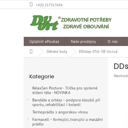
Přejít
+420 257317694
na
obsah
Uplatnit ePoukaz
Naše prodejny
O nás
Domů
Dětské boty
DDstep 056-3B tm.ruž.
P
DDs
o
Přeskočit
s
Kategorie
Průměr
Neohod
kategorie
t
hodnoce
r
produkt
RelaxSan Posture - Trička pro správné
a
je
držení těla - NOVINKA
n
0,0
Bandáže a ortézy – podpora kloubů při
z
n
sportu, rehabilitaci i bolesti
5
í
Termoprádlo s angorskou vlnou
hvězdiče
p
Farmacell – formující, tvarující a masážní
a
prádlo