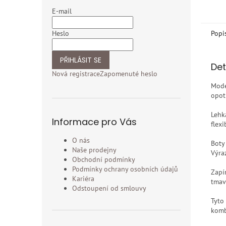
E-mail
Heslo
Popi
PŘIHLÁSIT SE
Det
Nová registrace
Zapomenuté heslo
Mode
opot
Lehk
Informace pro Vás
flex
O nás
Boty
Naše prodejny
Výra
Obchodní podmínky
Podmínky ochrany osobních údajů
Zapí
Kariéra
tmav
Odstoupení od smlouvy
Tyto
komb