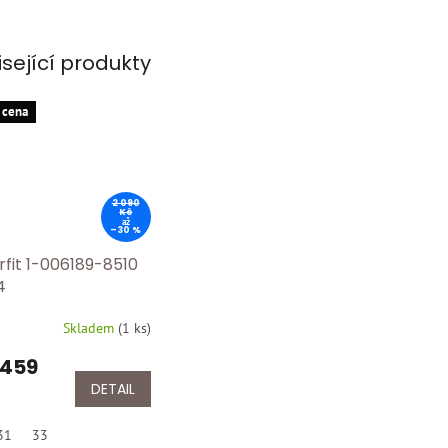
isející produkty
 cena
2 090
Kč
až
–30 %
rfit 1-006189-8510
4
Skladem
(
1 ks
)
 459
DETAIL
31
33