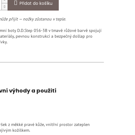
Přidat do košíku
ůže přijít — nožky zůstanou v teple.
imní boty D.D.Step 056-3B v tmavě růžové barvě spojují
ateriály, pevnou konstrukci a bezpečný došlap pro
ívky.
vní výhody a použití
ršek z měkké pravé kůže, vnitřní prostor zateplen
ejivým kožíškem.