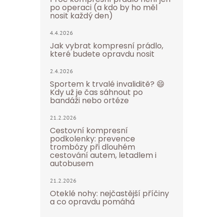
po operaci (a kdo by ho měl
nosit každý den)
4.4.2026
Jak vybrat kompresní prádlo,
které budete opravdu nosit
2.4.2026
Sportem k trvalé invaliditě? 😄
Kdy už je čas sáhnout po
bandáži nebo ortéze
21.2.2026
Cestovní kompresní
podkolenky: prevence
trombózy při dlouhém
cestování autem, letadlem i
autobusem
21.2.2026
Oteklé nohy: nejčastější příčiny
a co opravdu pomáhá