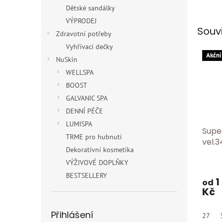
Dětské sandálky
VÝPRODEJ
Souv
Zdravotní potřeby
Vyhřívací dečky
Akčni
NuSkin
WELLSPA
BOOST
GALVANIC SPA
DENNÍ PÉČE
LUMISPA
Supe
TRME pro hubnutí
vel.3
Dekorativní kosmetika
VÝŽIVOVÉ DOPLŇKY
BESTSELLERY
1
od
Kč
Přihlášení
27