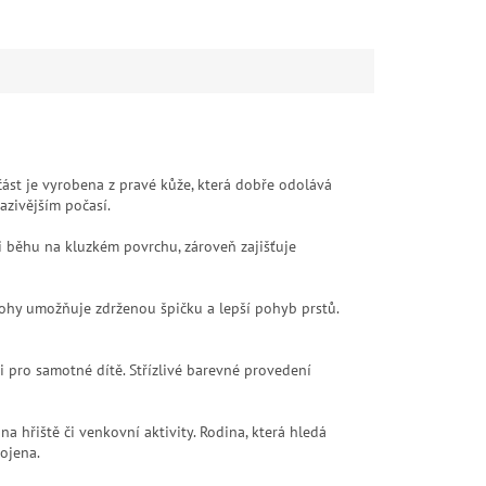
část je vyrobena z pravé kůže, která dobře odolává
azivějším počasí.
i běhu na kluzkém povrchu, zároveň zajišťuje
nohy umožňuje zdrženou špičku a lepší pohyb prstů.
 pro samotné dítě. Střízlivé barevné provedení
a hřiště či venkovní aktivity. Rodina, která hledá
ojena.