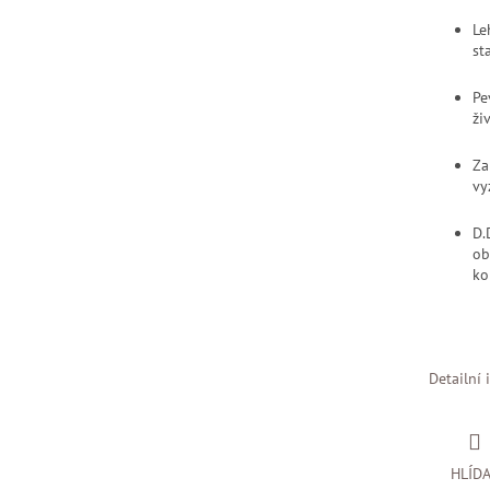
Le
st
Pe
ži
Za
vy
D.
ob
ko
Detailní 
HLÍD