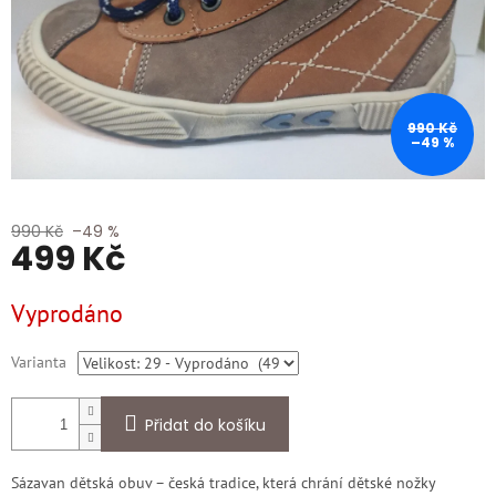
990 Kč
–49 %
990 Kč
–49 %
499 Kč
Měrná
Vyprodáno
cena:
Varianta
Přidat do košíku
Sázavan dětská obuv – česká tradice, která chrání dětské nožky