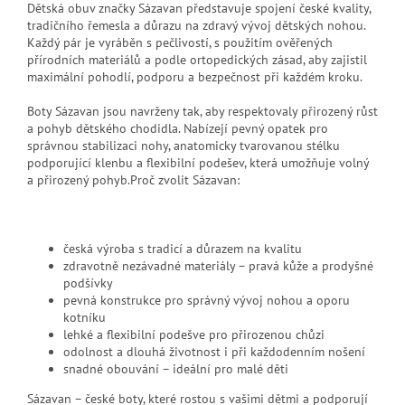
Dětská obuv značky Sázavan představuje spojení české kvality,
tradičního řemesla a důrazu na zdravý vývoj dětských nohou.
Každý pár je vyráběn s pečlivostí, s použitím ověřených
přírodních materiálů a podle ortopedických zásad, aby zajistil
maximální pohodlí, podporu a bezpečnost při každém kroku.
Boty Sázavan jsou navrženy tak, aby respektovaly přirozený růst
a pohyb dětského chodidla. Nabízejí pevný opatek pro
správnou stabilizaci nohy, anatomicky tvarovanou stélku
podporující klenbu a flexibilní podešev, která umožňuje volný
a přirozený pohyb.Proč zvolit Sázavan:
česká výroba s tradicí a důrazem na kvalitu
zdravotně nezávadné materiály – pravá kůže a prodyšné
podšívky
pevná konstrukce pro správný vývoj nohou a oporu
kotníku
lehké a flexibilní podešve pro přirozenou chůzi
odolnost a dlouhá životnost i při každodenním nošení
snadné obouvání – ideální pro malé děti
Sázavan – české boty, které rostou s vašimi dětmi a podporují