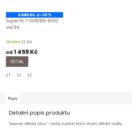
2 090 Kč
–30 %
až
Superfit 1-006189-8510
vel.34
Skladem
(
1 ks
)
1 459 Kč
od
DETAIL
27
31
33
Popis
Detailní popis produktu
Sázavan dětská obuv – česká tradice, která chrání dětské nožky