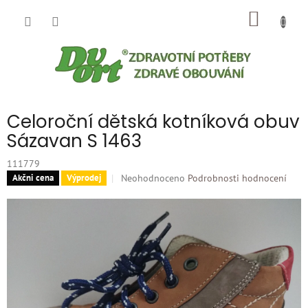
Přejít
NÁKUP
na
obsah
KOŠÍK
Celoroční dětská kotníková obuv
Sázavan S 1463
111779
Průměrné
Neohodnoceno
Podrobnosti hodnocení
Akčni cena
Výprodej
hodnocení
produktu
je
0,0
z
5
hvězdiček.