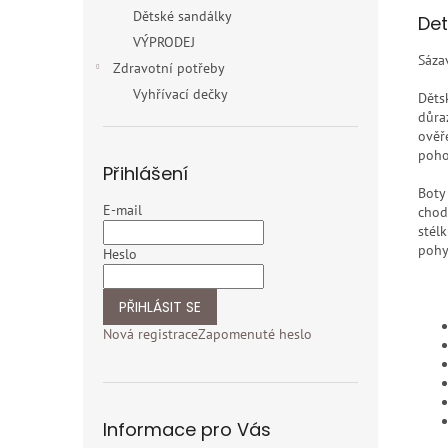
Dětské sandálky
Det
VÝPRODEJ
Sáza
Zdravotní potřeby
Vyhřívací dečky
Děts
důra
ověř
poho
Přihlášení
Boty
E-mail
chod
stél
pohy
Heslo
PŘIHLÁSIT SE
Nová registrace
Zapomenuté heslo
Informace pro Vás