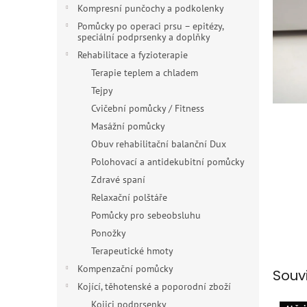
n
Kompresní punčochy a podkolenky
e
Pomůcky po operaci prsu – epitézy,
l
speciální podprsenky a doplňky
Rehabilitace a fyzioterapie
Terapie teplem a chladem
Tejpy
Cvičební pomůcky / Fitness
Masážní pomůcky
Obuv rehabilitační balanční Dux
Polohovací a antidekubitní pomůcky
Zdravé spaní
Relaxační polštáře
Pomůcky pro sebeobsluhu
Ponožky
Terapeutické hmoty
Kompenzační pomůcky
Souv
Kojící, těhotenské a poporodní zboží
Kojici podprsenky