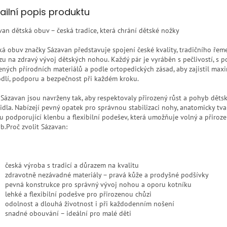
ailní popis produktu
van dětská obuv – česká tradice, která chrání dětské nožky
ká obuv značky Sázavan představuje spojení české kvality, tradičního řeme
zu na zdravý vývoj dětských nohou. Každý pár je vyráběn s pečlivostí, s p
ených přírodních materiálů a podle ortopedických zásad, aby zajistil max
dlí, podporu a bezpečnost při každém kroku.
 Sázavan jsou navrženy tak, aby respektovaly přirozený růst a pohyb děts
idla. Nabízejí pevný opatek pro správnou stabilizaci nohy, anatomicky tv
ku podporující klenbu a flexibilní podešev, která umožňuje volný a přiroz
b.Proč zvolit Sázavan:
česká výroba s tradicí a důrazem na kvalitu
zdravotně nezávadné materiály – pravá kůže a prodyšné podšívky
pevná konstrukce pro správný vývoj nohou a oporu kotníku
lehké a flexibilní podešve pro přirozenou chůzi
odolnost a dlouhá životnost i při každodenním nošení
snadné obouvání – ideální pro malé děti