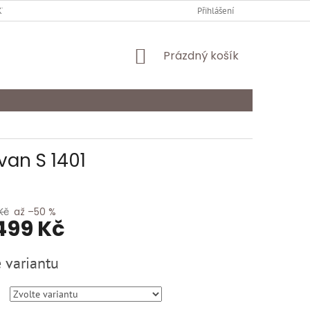
Y OCHRANY OSOBNÍCH ÚDAJŮ
KARIÉRA
Přihlášení
ODSTOUPENÍ OD SMLOU
NÁKUPNÍ
Prázdný košík
KOŠÍK
van S 1401
Kč
až –50 %
499 Kč
 variantu