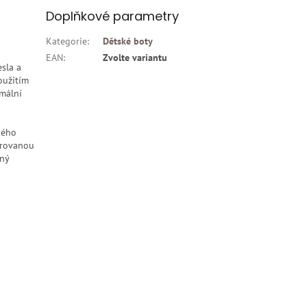
Doplňkové parametry
Kategorie
:
Dětské boty
EAN
:
Zvolte variantu
sla a
oužitím
imální
kého
arovanou
ený