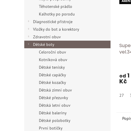
Akčni
Těhotenské prádlo
Kalhotky po porodu
Diagnostické přístroje
Vložky do bot a korektory
Zdravotní obuv
Dětské boty
Supe
vel.3
Celoroční obuv
Kotníková obuv
Dětské tenisky
1
Dětské capáčky
od
Kč
Dětské kozačky
Dětská zimní obuv
27
Dětské přezuvky
Dětská letní obuv
Dětské baleriny
Popi
Dětské polobotky
První botičky