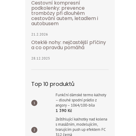
Cestovní kompresní
podkolenky: prevence
trombózy při dlouhém
cestování autem, letadlem i
autobusem
21.2.2026
Oteklé nohy: nejčastější příčiny
a co opravdu pomáhá
28.12.2025
Top 10 produktů
Funkční dámské termo kalhoty
– dlouhé spodní prádlo z
angory – 1064/100-bíla
1 390 Kč
Zeštíhlující kalhotky nad kolena
s masážním, modelujícím,
tvarujícím push up efektem FC
312 černá