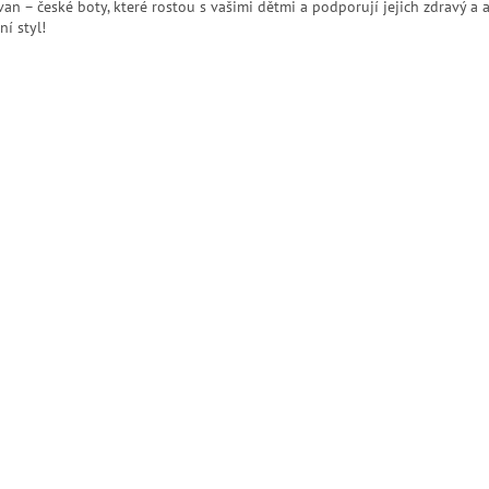
van – české boty, které rostou s vašimi dětmi a podporují jejich zdravý a a
ní styl!