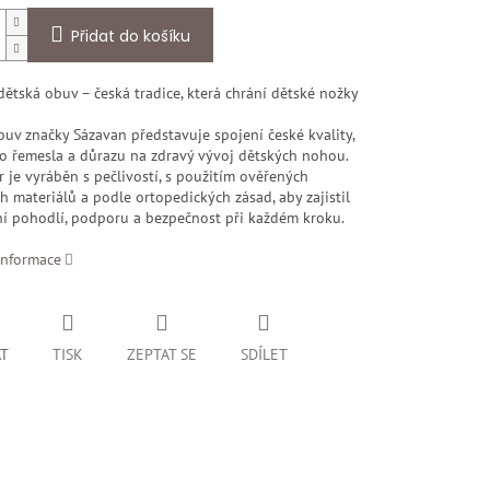
Přidat do košíku
ětská obuv – česká tradice, která chrání dětské nožky
uv značky Sázavan představuje spojení české kvality,
ho řemesla a důrazu na zdravý vývoj dětských nohou.
 je vyráběn s pečlivostí, s použitím ověřených
h materiálů a podle ortopedických zásad, aby zajistil
í pohodlí, podporu a bezpečnost při každém kroku.
informace
AT
TISK
ZEPTAT SE
SDÍLET