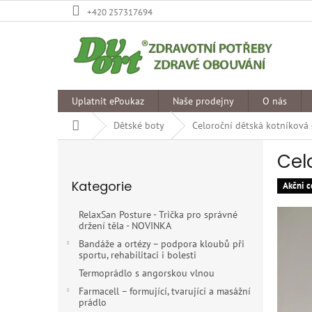
Přejít
+420 257317694
na
obsah
Uplatnit ePoukaz
Naše prodejny
O nás
Domů
Dětské boty
Celoroční dětská kotníková
P
Cel
o
Přeskočit
s
Kategorie
kategorie
Akčni c
t
r
RelaxSan Posture - Trička pro správné
a
držení těla - NOVINKA
n
Bandáže a ortézy – podpora kloubů při
n
sportu, rehabilitaci i bolesti
í
Termoprádlo s angorskou vlnou
p
Farmacell – formující, tvarující a masážní
a
prádlo