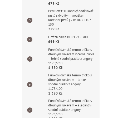
679 Kč
PediSoft® silikonový oddělovač
prstů s dvojitým kroužkem |
Korektor prstů | 2 ks BORT 107
150
229 Kč
Ortéza palce BORT 215 300
699 Kč
Funkční dámské termo tričko s
dlouhým rukávem v černé barvě
– lehké spodní prádlo z angory
1179/750
1 350 Kč
Funkční dámské termo tričko s
dlouhým rukávem – lehké
spodní prádlo z angory
1175/100
1 350 Kč
Funkční dámské termo tričko s
dlouhým rukávem – elegantní
spodní prádlo z angory
1175/750