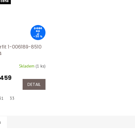
 cena
2 090
Kč
až
–30 %
rfit 1-006189-8510
4
Skladem
(
1 ks
)
 459
DETAIL
31
33
s