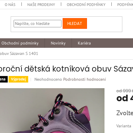
O NÁS
NAŠE PRODEJNY
OBCHODNÍ PODMÍNKY
PODMÍNK
HLEDAT
Obchodní podmínky
Novinky
Kariéra
 obuv Sázavan S 1401
oroční dětská kotníková obuv Sáza
Průměrné
Neohodnoceno
Podrobnosti hodnocení
ena
Výprodej
hodnocení
produktu
od 999 
od
je
0,0
z
Měrná
Zvolte
5
cena:
hvězdiček.
Varianta