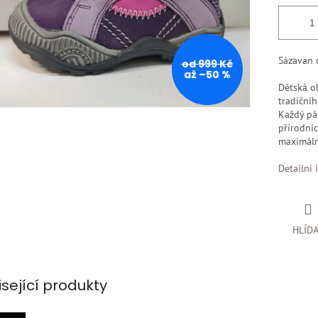
Sázavan d
od 999 Kč
až –50 %
Dětská ob
tradiční
Každý pár
přírodníc
maximáln
Detailní 
HLÍD
isející produkty