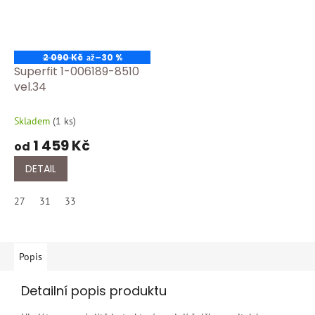
2 090 Kč
–30 %
až
Superfit 1-006189-8510
vel.34
Skladem
(
1 ks
)
1 459 Kč
od
DETAIL
27
31
33
Popis
Detailní popis produktu