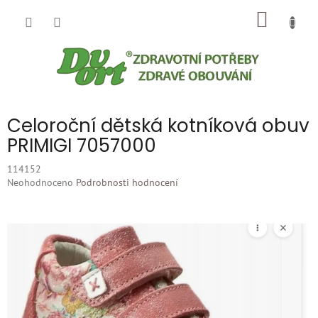
Přejít
NÁKUP
na
obsah
KOŠÍK
Celoroční dětská kotníková obuv
PRIMIGI 7057000
114152
Průměrné
Neohodnoceno
Podrobnosti hodnocení
hodnocení
produktu
je
0,0
z
5
hvězdiček.