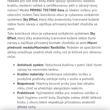
Hledáte pro své dítě boty, které spojují špičkovou italskou
kvalitu, moderní vzhled a certifikovanou péči o zdravý vývoj
nohou? Model
PRIMIGI 7057000 Gera
je ideální volbou pro
celoroční nošení.Tato kotníková obuv je vybavena unikátním
systémem
Sky Effect
, který díky anatomicky tvarované kožené
stélce tlumí nárazy a zajišťuje přirozený kontakt chodidla se
zemí.
Tato kotníková obuv je vybavena unikátním systémem
Sky
Effect
, který díky anatomicky tvarované kožené stélce tlumí
nárazy a zajišťuje přirozený kontakt chodidla se zemí.
Hlavní
přednosti modelu
Maximální flexibilita:
Podešev se speciálními
zářezy umožňuje snadný ohyb nohy, což je klíčové pro zdravou
chůzi.
Antishock systém:
Vzduchová bublina v patní části tlumí
nárazy na nerovném terénu.
Kvalitní materiály:
Kombinace odolného svršku a
prodyšné podšívky udržuje nohy v suchu a pohodlí.
Bezpečnost:
Všechny kovové prvky jsou bez obsahu
niklu, čímž se předchází alergickým reakcím.
Praktičnost:
Vyjímatelná stélka pro snadnou údržbu a
lepší hygienu uvnitř boty.
Dopřejte svému dítěti lehkost
kroku s obuví, která respektuje přirozenou anatomii
dětské nohy.