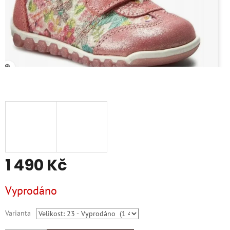
1 490 Kč
Měrná
Vyprodáno
cena:
Varianta