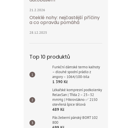
21.2.2026
Oteklé nohy: nejčastější příčiny
a co opravdu pomáhá
28.12.2025
Top 10 produktů
Funkční dámské termo kalhoty
– dlouhé spodní prádlo z
angory – 1064/100-bíla
1 390 Kč
Lékařské kompresní podkolenky
RelaxSan | Třída 2 – 23–32
mmHg | Mikrovlákno ✅ 2150
otevřená špice tělová
489 Kč
Pás žeberní pánský BORT 102
800
699 Kč