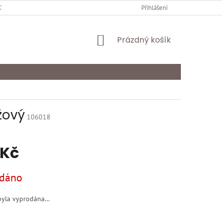
Y OCHRANY OSOBNÍCH ÚDAJŮ
KARIÉRA
Přihlášení
ODSTOUPENÍ OD SMLOU
NÁKUPNÍ
Prázdný košík
KOŠÍK
žový
106018
 Kč
dáno
byla vyprodána…