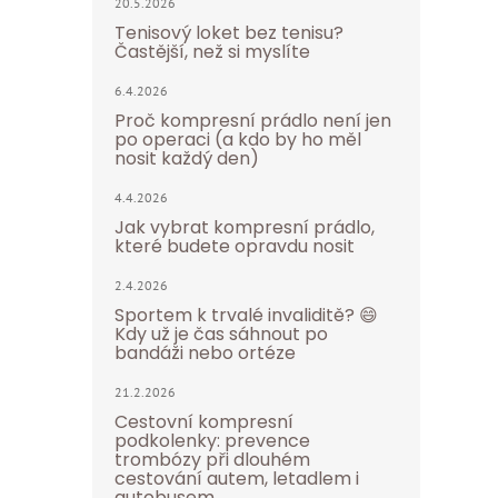
20.5.2026
Tenisový loket bez tenisu?
Častější, než si myslíte
6.4.2026
Proč kompresní prádlo není jen
po operaci (a kdo by ho měl
nosit každý den)
4.4.2026
Jak vybrat kompresní prádlo,
které budete opravdu nosit
2.4.2026
Sportem k trvalé invaliditě? 😄
Kdy už je čas sáhnout po
bandáži nebo ortéze
21.2.2026
Cestovní kompresní
podkolenky: prevence
trombózy při dlouhém
cestování autem, letadlem i
autobusem