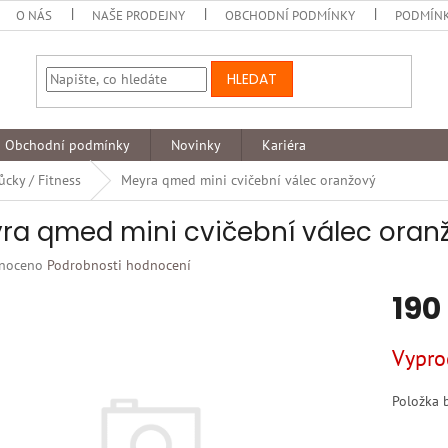
O NÁS
NAŠE PRODEJNY
OBCHODNÍ PODMÍNKY
PODMÍNK
HLEDAT
Obchodní podmínky
Novinky
Kariéra
cky / Fitness
Meyra qmed mini cvičební válec oranžový
ra qmed mini cvičební válec oran
né
noceno
Podrobnosti hodnocení
ní
190
u
Měrná
Vypro
cena:
k.
Položka 