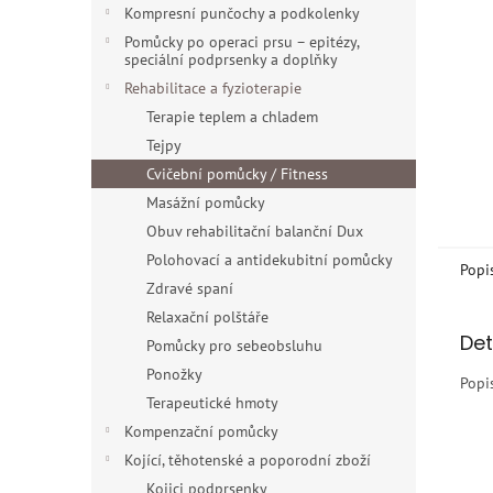
n
Kompresní punčochy a podkolenky
e
Pomůcky po operaci prsu – epitézy,
l
speciální podprsenky a doplňky
Rehabilitace a fyzioterapie
Terapie teplem a chladem
Tejpy
Cvičební pomůcky / Fitness
Masážní pomůcky
Obuv rehabilitační balanční Dux
Polohovací a antidekubitní pomůcky
Popi
Zdravé spaní
Relaxační polštáře
Det
Pomůcky pro sebeobsluhu
Ponožky
Popi
Terapeutické hmoty
Kompenzační pomůcky
Kojící, těhotenské a poporodní zboží
Kojici podprsenky