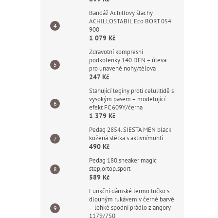
Bandáž Achillovy šlachy
ACHILLOSTABIL Eco BORT 054
900
1 079 Kč
Zdravotní kompresní
podkolenky 140 DEN – úleva
pro unavené nohy/tělova
247 Kč
Stahující legíny proti celulitidě s
vysokým pasem – modelující
efekt FC 609Y/černa
1 379 Kč
Pedag 2854. SIESTA MEN black
kožená stélka s aktivnímuhlí
490 Kč
Pedag 180.sneaker magic
step,ortop.sport
589 Kč
Funkční dámské termo tričko s
dlouhým rukávem v černé barvě
– lehké spodní prádlo z angory
1179/750