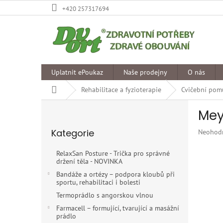
Přejít
+420 257317694
na
obsah
Uplatnit ePoukaz
Naše prodejny
O nás
Domů
Rehabilitace a fyzioterapie
Cvičební pomů
P
Mey
o
Přeskočit
s
Kategorie
Průměr
Neohod
kategorie
t
hodnoce
r
produkt
RelaxSan Posture - Trička pro správné
a
je
držení těla - NOVINKA
n
0,0
Bandáže a ortézy – podpora kloubů při
z
n
sportu, rehabilitaci i bolesti
5
í
Termoprádlo s angorskou vlnou
hvězdiče
p
Farmacell – formující, tvarující a masážní
a
prádlo