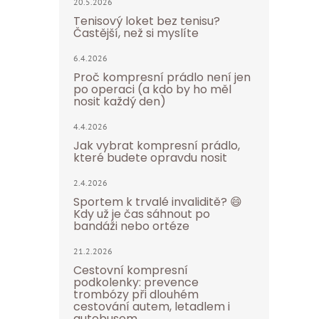
20.5.2026
Tenisový loket bez tenisu?
Častější, než si myslíte
6.4.2026
Proč kompresní prádlo není jen
po operaci (a kdo by ho měl
nosit každý den)
4.4.2026
Jak vybrat kompresní prádlo,
které budete opravdu nosit
2.4.2026
Sportem k trvalé invaliditě? 😄
Kdy už je čas sáhnout po
bandáži nebo ortéze
21.2.2026
Cestovní kompresní
podkolenky: prevence
trombózy při dlouhém
cestování autem, letadlem i
autobusem