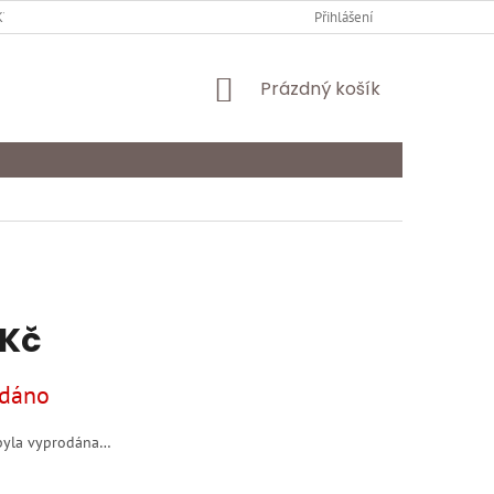
Y OCHRANY OSOBNÍCH ÚDAJŮ
KARIÉRA
Přihlášení
ODSTOUPENÍ OD SMLOU
NÁKUPNÍ
Prázdný košík
KOŠÍK
 Kč
dáno
byla vyprodána…