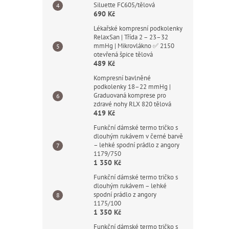
Siluette FC605/tělová
690 Kč
Lékařské kompresní podkolenky
RelaxSan | Třída 2 – 23–32
mmHg | Mikrovlákno ✅ 2150
otevřená špice tělová
489 Kč
Kompresní bavlněné
podkolenky 18–22 mmHg |
Graduovaná komprese pro
zdravé nohy RLX 820 tělová
419 Kč
Funkční dámské termo tričko s
dlouhým rukávem v černé barvě
– lehké spodní prádlo z angory
1179/750
1 350 Kč
Funkční dámské termo tričko s
dlouhým rukávem – lehké
spodní prádlo z angory
1175/100
1 350 Kč
Funkční dámské termo tričko s