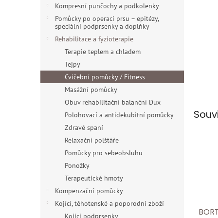
n
Kompresní punčochy a podkolenky
e
Pomůcky po operaci prsu – epitézy,
l
speciální podprsenky a doplňky
Rehabilitace a fyzioterapie
Terapie teplem a chladem
Tejpy
Cvičební pomůcky / Fitness
Masážní pomůcky
Obuv rehabilitační balanční Dux
Souv
Polohovací a antidekubitní pomůcky
Zdravé spaní
Relaxační polštáře
Pomůcky pro sebeobsluhu
Ponožky
Terapeutické hmoty
Kompenzační pomůcky
Kojící, těhotenské a poporodní zboží
BORT
Kojici podprsenky