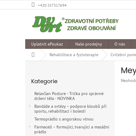
Přejít
+420 257317694
na
obsah
Uplatnit ePoukaz
Naše prodejny
O nás
Domů
Rehabilitace a fyzioterapie
Cvičební pomů
P
Mey
o
Přeskočit
s
Kategorie
Průměr
Neohod
kategorie
t
hodnoce
r
produkt
RelaxSan Posture - Trička pro správné
a
je
držení těla - NOVINKA
n
0,0
Bandáže a ortézy – podpora kloubů při
z
n
sportu, rehabilitaci i bolesti
5
í
Termoprádlo s angorskou vlnou
hvězdiče
p
Farmacell – formující, tvarující a masážní
a
prádlo