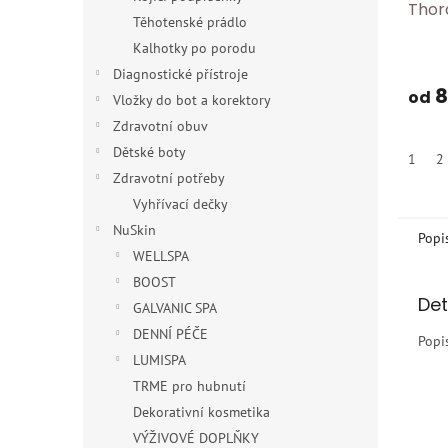
Thor
Těhotenské prádlo
Stütz
Kalhotky po porodu
hrudn
navr
Diagnostické přístroje
8
stabi
od
Vložky do bot a korektory
chir
Zdravotní obuv
zákro
Dětské boty
1
2
břic
Zdravotní potřeby
Pomá
Vyhřívací dečky
oslab
nebo
NuSkin
Popi
Vyro
WELLSPA
BOOST
Det
GALVANIC SPA
DENNÍ PÉČE
Popi
LUMISPA
TRME pro hubnutí
Dekorativní kosmetika
VÝŽIVOVÉ DOPLŇKY