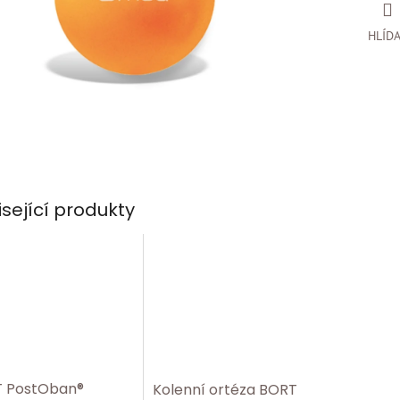
HLÍD
isející produkty
 PostOban®
Kolenní ortéza BORT