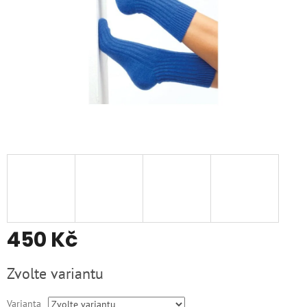
450 Kč
Měrná
Zvolte variantu
cena:
Varianta