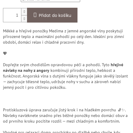
Přidat do košíku
Měkké a hřejivé ponožky Medima z jemné angorské vlny poskytují
přirozené teplo a maximální pohodlí po celý den. Ideální pro zimní
období, domácí relax i chladné pracovní dny.
💖
Dopřejte svým chodidlům opravdovou péči a pohodlí. Tyto
hřejivé
návleky na nohy z angory
kombinují přírodní teplo, hebkost a
funkčnost. Angorská vlna s dutými vlákny funguje jako skvělý izolant
— zachycuje tělesné teplo, udržuje nohy v suchu a zároveň nabízí
jemný pocit i pro citlivou pokožku.
Protiskluzová úprava zaručuje jistý krok i na hladkém povrchu 🧦✨.
Návleky navléknete snadno přes běžné ponožky nebo domácí obuv a
od prvního kroku pocítíte rozdíl — mezi chladným a komfortním.
Vhodné pro relaxaci doma, procházky po dlažbě nebo chvíle, kdy