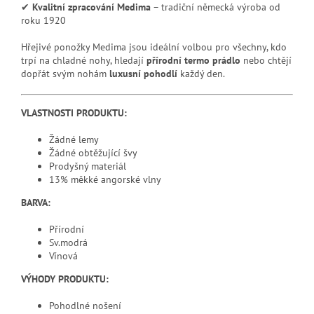
✔
Kvalitní zpracování Medima
– tradiční německá výroba od
roku 1920
Hřejivé ponožky Medima jsou ideální volbou pro všechny, kdo
trpí na chladné nohy, hledají
přírodní termo prádlo
nebo chtějí
dopřát svým nohám
luxusní pohodlí
každý den.
VLASTNOSTI PRODUKTU:
Žádné lemy
Žádné obtěžující švy
Prodyšný materiál
13% měkké angorské vlny
BARVA:
Přírodní
Sv.modrá
Vínová
VÝHODY PRODUKTU:
Pohodlné nošení