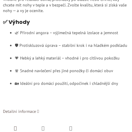
chcete mít nohy v teple a v bezpečí. Zvolte kvalitu, která si získá vaše
nohy — a vy je oceníte.
✅ Výhody
🌿 Přírodní angora – výjimečná tepelná izolace a jemnost
🛡️ Protiskluzová úprava – stabilní krok i na hladkém podkladu
💗 Hebký a lehký materiál – vhodné i pro citlivou pokožku
🧣 Snadné navlečení přes jiné ponožky či domácí obuv
🏡 Ideální pro domácí použití, odpočinek i chladnější dny
Detailní informace