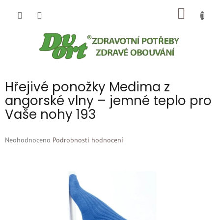
Přejít
NÁKUP
na
obsah
KOŠÍK
Hřejivé ponožky Medima z
angorské vlny – jemné teplo pro
Vaše nohy 193
Průměrné
Neohodnoceno
Podrobnosti hodnocení
hodnocení
produktu
je
0,0
z
5
hvězdiček.