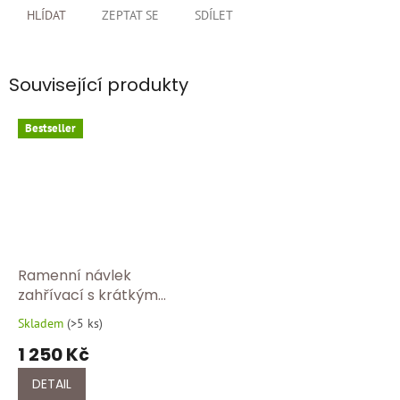
HLÍDAT
ZEPTAT SE
SDÍLET
Související produkty
Bestseller
Ramenní návlek
zahřívací s krátkým
rukávem Medima Hřejivý
Skladem
(
>5 ks
)
Průměrné
návlek na ramena
hodnocení
1 250 Kč
Medima – přírodní
produktu
ochrana ramen a šíje
je
DETAIL
5,0