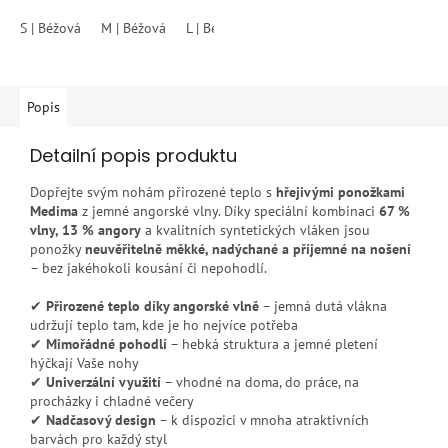
z
S | Béžová
M | Béžová
L | Béžová
XL | Béžová
XXL | Béžová
5
hvězdiček.
Popis
Detailní popis produktu
Dopřejte svým nohám přirozené teplo s
hřejivými ponožkami
Medima
z jemné angorské vlny. Díky speciální kombinaci
67 %
vlny, 13 % angory
a kvalitních syntetických vláken jsou
ponožky
neuvěřitelně měkké, nadýchané a příjemné na nošení
– bez jakéhokoli kousání či nepohodlí.
✔
Přirozené teplo díky angorské vlně
– jemná dutá vlákna
udržují teplo tam, kde je ho nejvíce potřeba
✔
Mimořádné pohodlí
– hebká struktura a jemné pletení
hýčkají Vaše nohy
✔
Univerzální využití
– vhodné na doma, do práce, na
procházky i chladné večery
✔
Nadčasový design
– k dispozici v mnoha atraktivních
barvách pro každý styl