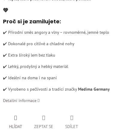
💚
Proč si je zamilujete:
✔️ Přírodní směs angory a vlny – rovnoměrné, jemné teplo
✔️ Dokonalé pro citlivé a chladné nohy
✔️ Extra široký lem bez tlaku
✔️ Lehký, prodyšný a hebký materiál
✔️ Ideální na doma i na spaní
✔️ Vyrobeno s pečlivostí a tradicí značky
Medima Germany
Detailní informace
HLÍDAT
ZEPTAT SE
SDÍLET