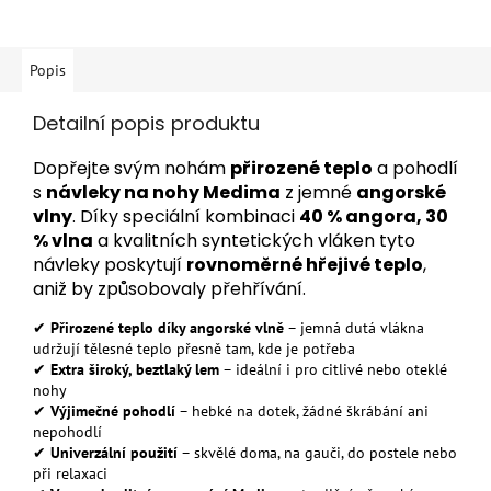
hvězdiček.
Popis
Detailní popis produktu
Dopřejte svým nohám
přirozené teplo
a pohodlí
s
návleky na nohy Medima
z jemné
angorské
vlny
. Díky speciální kombinaci
40 % angora, 30
% vlna
a kvalitních syntetických vláken tyto
návleky poskytují
rovnoměrné hřejivé teplo
,
aniž by způsobovaly přehřívání.
✔
Přirozené teplo díky angorské vlně
– jemná dutá vlákna
udržují tělesné teplo přesně tam, kde je potřeba
✔
Extra široký, beztlaký lem
– ideální i pro citlivé nebo oteklé
nohy
✔
Výjimečné pohodlí
– hebké na dotek, žádné škrábání ani
nepohodlí
✔
Univerzální použití
– skvělé doma, na gauči, do postele nebo
při relaxaci