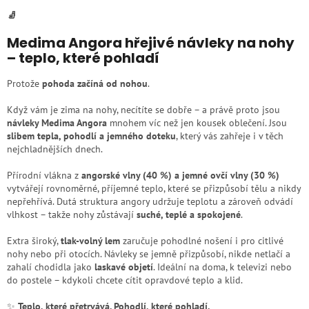
🧦
Medima Angora hřejivé návleky na nohy
– teplo, které pohladí
Protože
pohoda začíná od nohou
.
Když vám je zima na nohy, necítíte se dobře – a právě proto jsou
návleky Medima Angora
mnohem víc než jen kousek oblečení. Jsou
slibem tepla, pohodlí a jemného doteku
, který vás zahřeje i v těch
nejchladnějších dnech.
Přírodní vlákna z
angorské vlny (40 %) a jemné ovčí vlny (30 %)
vytvářejí rovnoměrné, příjemné teplo, které se přizpůsobí tělu a nikdy
nepřehřívá. Dutá struktura angory udržuje teplotu a zároveň odvádí
vlhkost – takže nohy zůstávají
suché, teplé a spokojené
.
Extra široký,
tlak-volný lem
zaručuje pohodlné nošení i pro citlivé
nohy nebo při otocích. Návleky se jemně přizpůsobí, nikde netlačí a
zahalí chodidla jako
laskavé objetí
. Ideální na doma, k televizi nebo
do postele – kdykoli chcete cítit opravdové teplo a klid.
✨
Teplo, které přetrvává. Pohodlí, které pohladí.