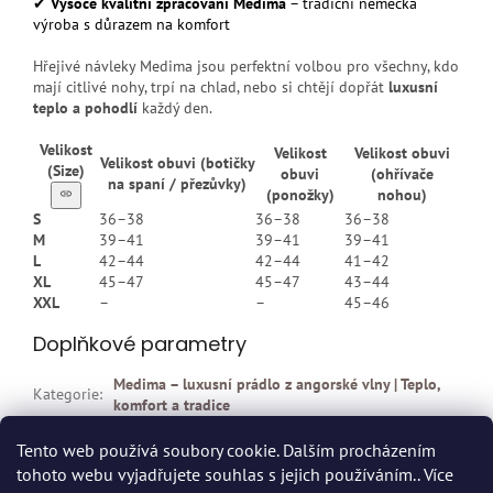
✔
Vysoce kvalitní zpracování Medima
– tradiční německá
výroba s důrazem na komfort
Hřejivé návleky Medima jsou perfektní volbou pro všechny, kdo
mají citlivé nohy, trpí na chlad, nebo si chtějí dopřát
luxusní
teplo a pohodlí
každý den.
Velikost
Velikost
Velikost obuvi
Velikost obuvi (botičky
(Size)
obuvi
(ohřívače
na spaní / přezůvky)
(ponožky)
nohou)
S
36–38
36–38
36–38
M
39–41
39–41
39–41
L
42–44
42–44
41–42
XL
45–47
45–47
43–44
XXL
–
–
45–46
Doplňkové parametry
Medima – luxusní prádlo z angorské vlny | Teplo,
Kategorie
:
komfort a tradice
EAN
:
Zvolte variantu
Tento web používá soubory cookie. Dalším procházením
tohoto webu vyjadřujete souhlas s jejich používáním.. Více