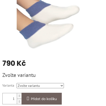
790 Kč
Měrná
Zvolte variantu
cena:
Varianta
Přidat do košíku