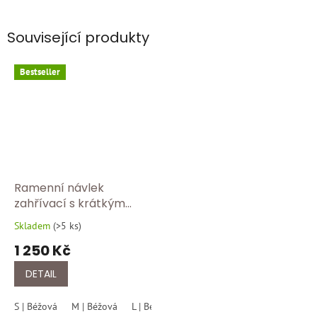
Související produkty
Bestseller
Ramenní návlek
zahřívací s krátkým
rukávem Medima Hřejivý
Skladem
(
>5 ks
)
Průměrné
návlek na ramena
hodnocení
1 250 Kč
Medima – přírodní
produktu
ochrana ramen a šíje
je
DETAIL
5,0
z
S | Béžová
M | Béžová
L | Béžová
XL | Béžová
XXL | Béžová
5