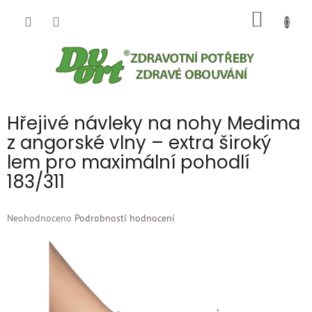
Přejít
NÁKUP
na
obsah
KOŠÍK
Hřejivé návleky na nohy Medima
z angorské vlny – extra široký
lem pro maximální pohodlí
183/311
Průměrné
Neohodnoceno
Podrobnosti hodnocení
hodnocení
produktu
je
0,0
z
5
hvězdiček.