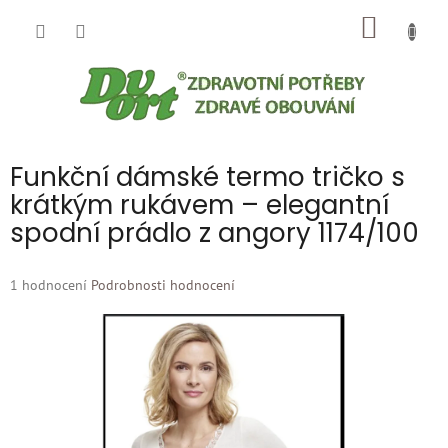
Přejít
NÁKUP
na
obsah
KOŠÍK
Funkční dámské termo tričko s
krátkým rukávem – elegantní
spodní prádlo z angory 1174/100
Průměrné
1 hodnocení
Podrobnosti hodnocení
hodnocení
produktu
je
5,0
z
5
hvězdiček.