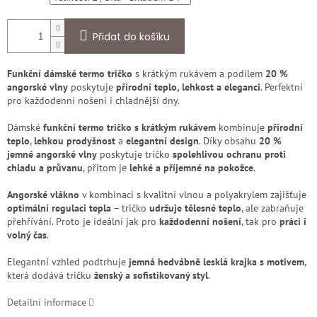
Přidat do košíku
Funkční dámské termo tričko
s krátkým rukávem a podílem
20 %
angorské vlny
poskytuje
přírodní teplo, lehkost a eleganci
. Perfektní
pro každodenní nošení i chladnější dny.
Dámské
funkční termo tričko s krátkým rukávem
kombinuje
přírodní
teplo
,
lehkou prodyšnost
a
elegantní design
. Díky obsahu
20 %
jemné angorské vlny
poskytuje tričko
spolehlivou ochranu proti
chladu a průvanu
, přitom je
lehké a příjemné na pokožce
.
Angorské vlákno
v kombinaci s kvalitní vlnou a polyakrylem zajišťuje
optimální regulaci tepla
– tričko
udržuje tělesné teplo
, ale zabraňuje
přehřívání. Proto je ideální jak pro
každodenní nošení
, tak pro
práci i
volný čas
.
Elegantní vzhled podtrhuje
jemná hedvábně lesklá krajka s motivem
,
která dodává tričku
ženský a sofistikovaný styl
.
Detailní informace