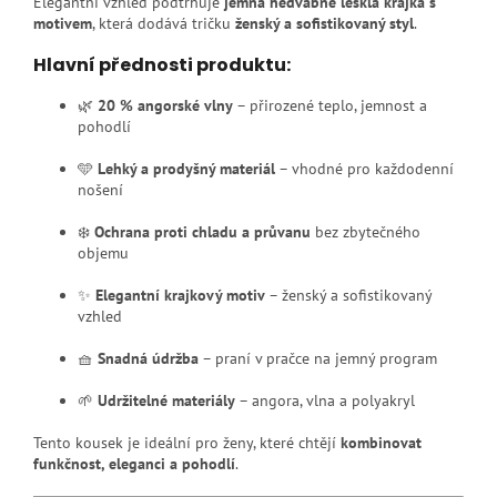
Elegantní vzhled podtrhuje
jemná hedvábně lesklá krajka s
motivem
, která dodává tričku
ženský a sofistikovaný styl
.
Hlavní přednosti produktu:
🌿
20 % angorské vlny
– přirozené teplo, jemnost a
pohodlí
🩵
Lehký a prodyšný materiál
– vhodné pro každodenní
nošení
❄️
Ochrana proti chladu a průvanu
bez zbytečného
objemu
✨
Elegantní krajkový motiv
– ženský a sofistikovaný
vzhled
🧺
Snadná údržba
– praní v pračce na jemný program
🌱
Udržitelné materiály
– angora, vlna a polyakryl
Tento kousek je ideální pro ženy, které chtějí
kombinovat
funkčnost, eleganci a pohodlí
.