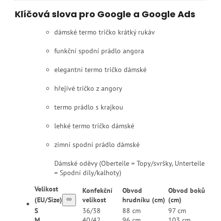
Klíčová slova pro Google a Google Ads
dámské termo tričko krátký rukáv
funkční spodní prádlo angora
elegantní termo tričko dámské
hřejivé tričko z angory
termo prádlo s krajkou
lehké termo tričko dámské
zimní spodní prádlo dámské
Dámské oděvy (Oberteile = Topy/svršky, Unterteile
= Spodní díly/kalhoty)
Velikost
Konfekční
Obvod
Obvod boků
(EU/Size)
velikost
hrudníku (cm)
(cm)
S
36/38
88 cm
97 cm
M
40/42
96 cm
103 cm