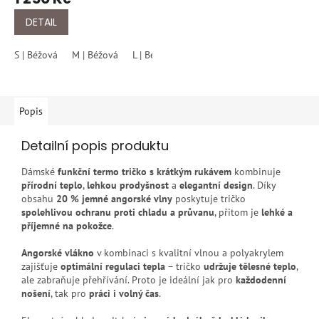
produktu
ochrana ramen a šíje
je
DETAIL
5,0
z
S | Béžová
M | Béžová
L | Béžová
XL | Béžová
XXL | Béžová
5
hvězdiček.
Popis
Detailní popis produktu
Dámské
funkční termo tričko s krátkým rukávem
kombinuje
přírodní teplo
,
lehkou prodyšnost
a
elegantní design
. Díky
obsahu
20 % jemné angorské vlny
poskytuje tričko
spolehlivou ochranu proti chladu a průvanu
, přitom je
lehké a
příjemné na pokožce
.
Angorské vlákno
v kombinaci s kvalitní vlnou a polyakrylem
zajišťuje
optimální regulaci tepla
– tričko
udržuje tělesné teplo
,
ale zabraňuje přehřívání. Proto je ideální jak pro
každodenní
nošení
, tak pro
práci i volný čas
.