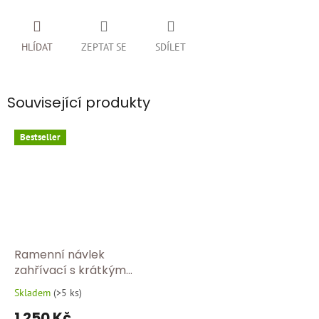
HLÍDAT
ZEPTAT SE
SDÍLET
Související produkty
Bestseller
Ramenní návlek
zahřívací s krátkým
rukávem Medima Hřejivý
Skladem
(
>5 ks
)
Průměrné
návlek na ramena
hodnocení
1 250 Kč
Medima – přírodní