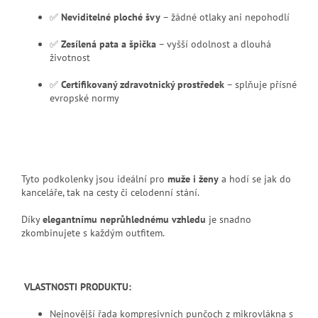
✅
Neviditelné ploché švy
– žádné otlaky ani nepohodlí
✅
Zesílená pata a špička
– vyšší odolnost a dlouhá
životnost
✅
Certifikovaný zdravotnický prostředek
– splňuje přísné
evropské normy
Tyto podkolenky jsou ideální pro
muže i ženy
a hodí se jak do
kanceláře, tak na cesty či celodenní stání.
Díky
elegantnímu neprůhlednému vzhledu
je snadno
zkombinujete s každým outfitem.
VLASTNOSTI PRODUKTU:
Nejnovější řada kompresivních punčoch z mikrovlákna s