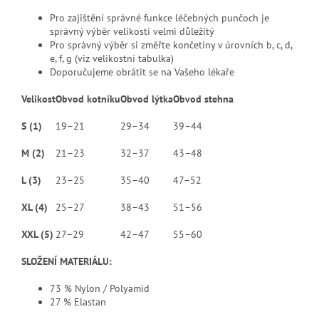
Pro zajištění správné funkce léčebných punčoch je
správný výběr velikosti velmi důležitý
Pro správný výběr si změřte končetiny v úrovních b, c, d,
e, f, g (viz velikostní tabulka)
Doporučujeme obrátit se na Vašeho lékaře
Velikost
Obvod kotníku
Obvod lýtka
Obvod stehna
S (1)
19–21
29–34
39–44
M (2)
21–23
32–37
43–48
L (3)
23–25
35–40
47–52
XL (4)
25–27
38–43
51–56
XXL (5)
27–29
42–47
55–60
SLOŽENÍ MATERIÁLU:
73 % Nylon / Polyamid
27 % Elastan