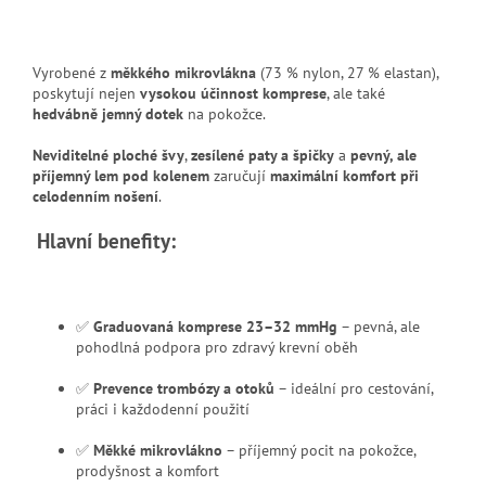
Vyrobené z
měkkého mikrovlákna
(73 % nylon, 27 % elastan),
poskytují nejen
vysokou účinnost komprese
, ale také
hedvábně jemný dotek
na pokožce.
Neviditelné ploché švy
,
zesílené paty a špičky
a
pevný, ale
příjemný lem pod kolenem
zaručují
maximální komfort při
celodenním nošení
.
Hlavní benefity:
✅
Graduovaná komprese 23–32 mmHg
– pevná, ale
pohodlná podpora pro zdravý krevní oběh
✅
Prevence trombózy a otoků
– ideální pro cestování,
práci i každodenní použití
✅
Měkké mikrovlákno
– příjemný pocit na pokožce,
prodyšnost a komfort