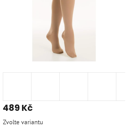
489 Kč
Měrná
Zvolte variantu
cena: