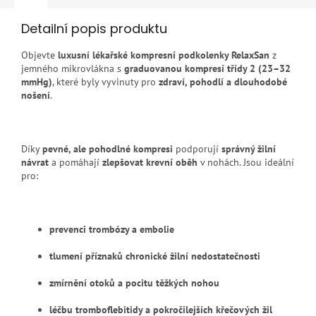
Detailní popis produktu
Objevte
luxusní lékařské kompresní podkolenky RelaxSan
z
jemného mikrovlákna s
graduovanou kompresí třídy 2 (23–32
mmHg)
, které byly vyvinuty pro
zdraví, pohodlí a dlouhodobé
nošení
.
Díky
pevné, ale pohodlné kompresi
podporují
správný žilní
návrat
a pomáhají
zlepšovat krevní oběh
v nohách. Jsou ideální
pro:
prevenci trombózy a embolie
tlumení příznaků chronické žilní nedostatečnosti
zmírnění otoků a pocitu těžkých nohou
léčbu tromboflebitidy a pokročilejších křečových žil