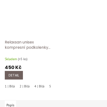
Relaxsan unisex
kompresní podkolenky z
mléčného vlákna 18–22
mmHg | Cestovní a
Skladem
(
>5 ks
)
zdravotní-bíla
450 Kč
DETAIL
1 | Bílá
2 | Bílá
4 | Bílá
5 | Bílá
6 | Bílá
Popis