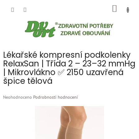
Přejít
NÁKUP
na
obsah
KOŠÍK
Lékařské kompresní podkolenky
RelaxSan | Třída 2 – 23–32 mmHg
| Mikrovlákno ✅ 2150 uzavřená
špice tělová
Průměrné
Neohodnoceno
Podrobnosti hodnocení
hodnocení
produktu
je
0,0
z
5
hvězdiček.