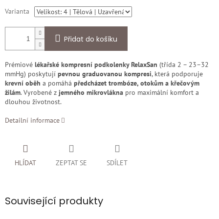
Varianta
Přidat do košíku
Prémiové
lékařské kompresní podkolenky RelaxSan
(třída 2 – 23–32
mmHg) poskytují
pevnou graduovanou kompresi
, která podporuje
krevní oběh
a pomáhá
předcházet trombóze, otokům a křečovým
žilám
. Vyrobené z
jemného mikrovlákna
pro maximální komfort a
dlouhou životnost.
Detailní informace
HLÍDAT
ZEPTAT SE
SDÍLET
Související produkty