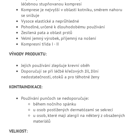
léčebnou stupňovanou kompresí
Komprese je nejvyšší v oblasti kotníku, směrem nahoru
se snižuje
Vysoce elastické a neprůhledné
Pohodlné, určené k dlouhodobému používání
Zesílená pata a oblast prstů
Velmi jemný výrobek, příjemný na nošení
Kompresní třída I - II
VÝHODY PRODUKTU:
Jejich používání zlepšuje krevní oběh
Doporučují se při léčbě křečových žil, žilní
nedostatečnosti, otoků a pro těhotné ženy
KONTRAINDIKACE:
Používání punčoch se nedoporučuje:
během nočního spánku
u osob postižených dermatózami se sekrecí
u osob, které mají alergii na některý z obsažených
materiálů
VELIKOST: