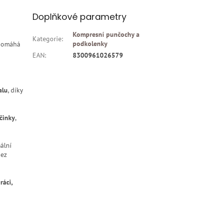
Doplňkové parametry
Kompresní punčochy a
Kategorie
:
podkolenky
pomáhá
EAN
:
8300961026579
alu
, díky
účinky
,
ální
bez
ráci,