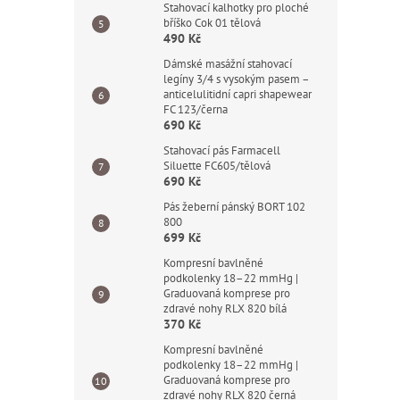
Stahovací kalhotky pro ploché
bříško Cok 01 tělová
490 Kč
Dámské masážní stahovací
legíny 3/4 s vysokým pasem –
anticelulitidní capri shapewear
FC 123/černa
690 Kč
Stahovací pás Farmacell
Siluette FC605/tělová
690 Kč
Pás žeberní pánský BORT 102
800
699 Kč
Kompresní bavlněné
podkolenky 18–22 mmHg |
Graduovaná komprese pro
zdravé nohy RLX 820 bílá
370 Kč
Kompresní bavlněné
podkolenky 18–22 mmHg |
Graduovaná komprese pro
zdravé nohy RLX 820 černá