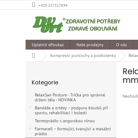
Přejít
+420 257317694
na
obsah
Uplatnit ePoukaz
Naše prodejny
O nás
Domů
Kompresní punčochy a podkolenky
Rela
P
Rel
o
Přeskočit
s
mmH
Kategorie
kategorie
t
r
RelaxSan Posture - Trička pro správné
Průměr
Neohod
a
držení těla - NOVINKA
hodnoce
n
produkt
Bandáže a ortézy – podpora kloubů při
n
sportu, rehabilitaci i bolesti
je
í
0,0
Termoprádlo s angorskou vlnou
p
z
Farmacell – formující, tvarující a masážní
5
a
prádlo
hvězdiče