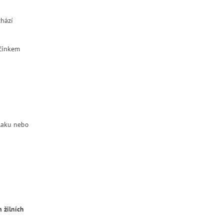
chází
činkem
vlaku nebo
 žilních