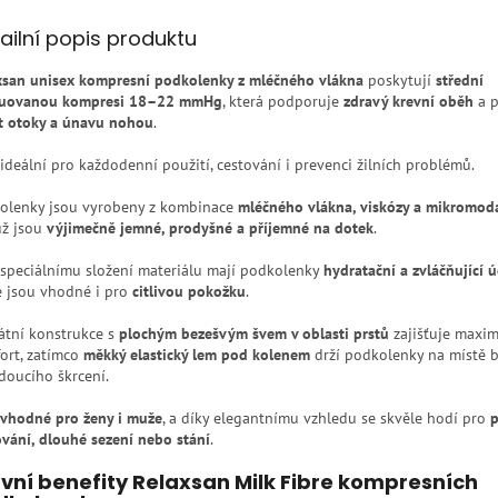
ailní popis produktu
xsan unisex kompresní podkolenky z mléčného vlákna
poskytují
střední
uovanou kompresi 18–22 mmHg
, která podporuje
zdravý krevní oběh
a 
it otoky a únavu nohou
.
 ideální pro každodenní použití, cestování i prevenci žilních problémů.
olenky jsou vyrobeny z kombinace
mléčného vlákna, viskózy a mikromod
ž jsou
výjimečně jemné, prodyšné a příjemné na dotek
.
 speciálnímu složení materiálu mají podkolenky
hydratační a zvláčňující 
e jsou vhodné i pro
citlivou pokožku
.
átní konstrukce s
plochým bezešvým švem v oblasti prstů
zajišťuje maxim
ort, zatímco
měkký elastický lem pod kolenem
drží podkolenky na místě 
doucího škrcení.
vhodné pro ženy i muže
, a díky elegantnímu vzhledu se skvěle hodí pro
p
ování, dlouhé sezení nebo stání
.
vní benefity Relaxsan Milk Fibre kompresních