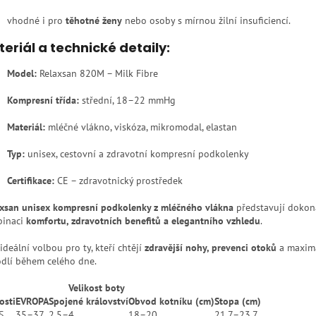
vhodné i pro
těhotné ženy
nebo osoby s mírnou žilní insuficiencí.
eriál a technické detaily:
Model:
Relaxsan 820M – Milk Fibre
Kompresní třída:
střední, 18–22 mmHg
Materiál:
mléčné vlákno, viskóza, mikromodal, elastan
Typ:
unisex, cestovní a zdravotní kompresní podkolenky
Certifikace:
CE – zdravotnický prostředek
axsan unisex kompresní podkolenky z mléčného vlákna
představují dokon
inaci
komfortu, zdravotních benefitů a elegantního vzhledu
.
ideální volbou pro ty, kteří chtějí
zdravější nohy, prevenci otoků
a maxim
dlí během celého dne.
Velikost boty
osti
EVROPA
Spojené království
Obvod kotníku (cm)
Stopa (cm)
S
35–37
2,5–4
18–20
21,7–23,7