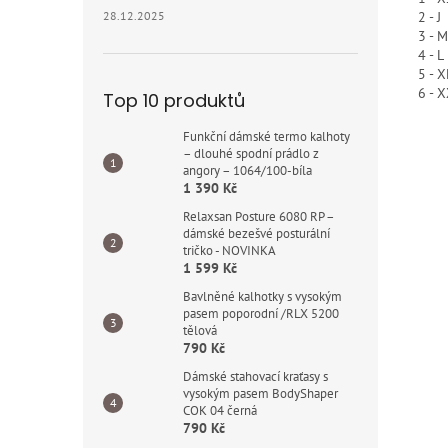
28.12.2025
2 - J
3 - M
4 - L
5 - X
6 - 
Top 10 produktů
Funkční dámské termo kalhoty
– dlouhé spodní prádlo z
angory – 1064/100-bíla
1 390 Kč
Relaxsan Posture 6080 RP –
dámské bezešvé posturální
tričko - NOVINKA
1 599 Kč
Bavlněné kalhotky s vysokým
pasem poporodní /RLX 5200
tělová
790 Kč
Dámské stahovací kraťasy s
vysokým pasem BodyShaper
COK 04 černá
790 Kč