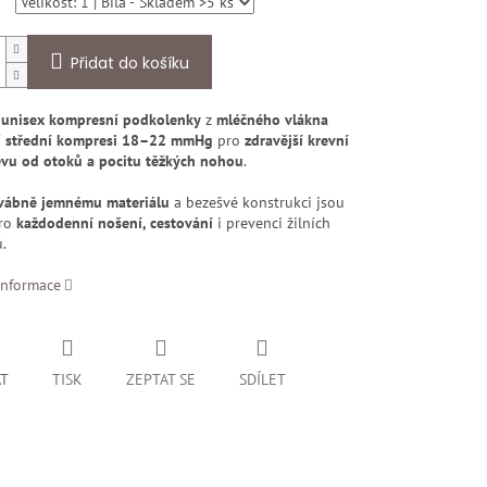
Přidat do košíku
 unisex kompresní podkolenky
z
mléčného vlákna
í
střední kompresi 18–22 mmHg
pro
zdravější krevní
evu od otoků a pocitu těžkých nohou
.
vábně jemnému materiálu
a bezešvé konstrukci jsou
pro
každodenní nošení, cestování
i prevenci žilních
.
informace
AT
TISK
ZEPTAT SE
SDÍLET