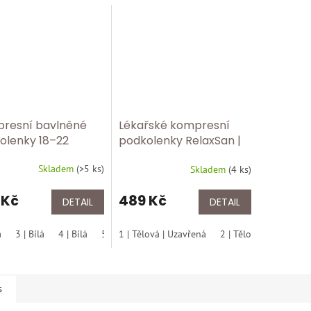
resní bavlněné
Lékařské kompresní
olenky 18–22
podkolenky RelaxSan |
 | Graduovaná
Třída 2 – 23–32 mmHg |
Skladem
(
>5 ks
)
rese pro zdravé
Skladem
(
4 ks
)
Mikrovlákno ✅ 2150
 RLX 820 bílá
uzavřená špice tělová
 Kč
489 Kč
DETAIL
DETAIL
á
3 | Bílá
4 | Bílá
5 | Bílá
1 | Tělová | Uzavřená
6 | Bílá
2 | Tělová | Uzavřená
s