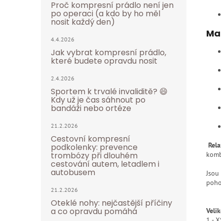
Proč kompresní prádlo není jen
po operaci (a kdo by ho měl
nosit každý den)
Mat
4.4.2026
Jak vybrat kompresní prádlo,
které budete opravdu nosit
2.4.2026
Sportem k trvalé invaliditě? 😄
Kdy už je čas sáhnout po
bandáži nebo ortéze
21.2.2026
Cestovní kompresní
Rel
podkolenky: prevence
trombózy při dlouhém
komb
cestování autem, letadlem i
autobusem
Jsou 
poho
21.2.2026
Oteklé nohy: nejčastější příčiny
a co opravdu pomáhá
Velik
1 - X