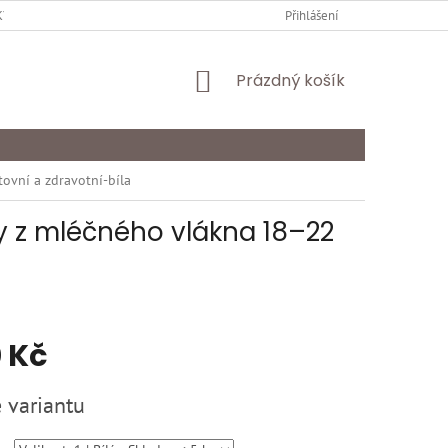
Y OCHRANY OSOBNÍCH ÚDAJŮ
KARIÉRA
Přihlášení
ODSTOUPENÍ OD SMLOU
NÁKUPNÍ
Prázdný košík
KOŠÍK
vní a zdravotní-bíla
y z mléčného vlákna 18–22
 Kč
 variantu