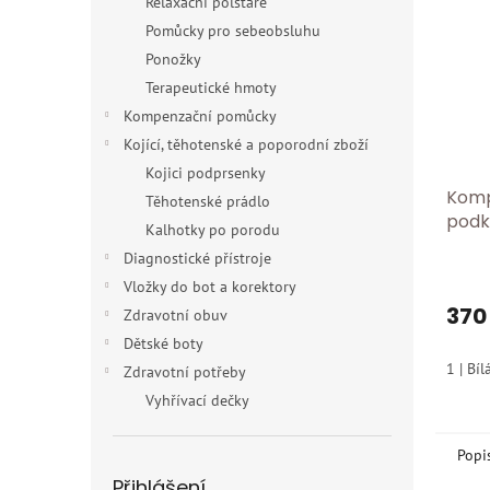
Relaxační polštáře
Pomůcky pro sebeobsluhu
Ponožky
Terapeutické hmoty
Kompenzační pomůcky
Kojící, těhotenské a poporodní zboží
Kojici podprsenky
Komp
Těhotenské prádlo
podk
Kalhotky po porodu
mmHg
Diagnostické přístroje
komp
Vložky do bot a korektory
nohy
370
Zdravotní obuv
Dětské boty
1 | Bíl
Zdravotní potřeby
Vyhřívací dečky
Popi
Přihlášení