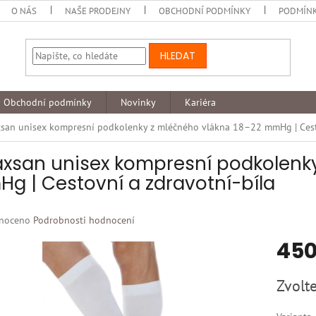
O NÁS
NAŠE PRODEJNY
OBCHODNÍ PODMÍNKY
PODMÍNK
HLEDAT
Obchodní podmínky
Novinky
Kariéra
xsan unisex kompresní podkolenky z mléčného vlákna 18–22 mmHg | Cesto
axsan unisex kompresní podkolenk
g | Cestovní a zdravotní-bíla
né
noceno
Podrobnosti hodnocení
ní
450
u
Měrná
Zvolte
cena:
k.