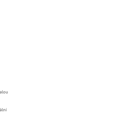
alou
ální