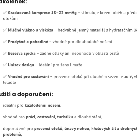
dkolenek:
✅
Graduovaná komprese 18–22 mmHg
– stimuluje krevní oběh a před
otokům
✅
Mléčné vlákno a viskóza
– hedvábně jemný materiál s hydratačním ú
✅
Prodyšné a pohodlné
– vhodné pro dlouhodobé nošení
✅
Bezešvá špička
– žádné otlaky ani nepohodlí v oblasti prstů
✅
Unisex design
– ideální pro ženy i muže
✅
Vhodné pro cestování
– prevence otoků při dlouhém sezení v autě, 
letadle
žití a doporučení:
ideální pro
každodenní nošení
,
vhodné pro
práci, cestování, turistiku
a dlouhé stání,
doporučené pro
prevenci otoků, únavy nohou, křečových žil a drobných
problémů
,