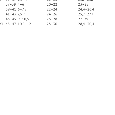
37–39
4–6
20–22
23–25
39–41
6–7,5
22–24
24,4–26,4
41–43
7,5–9
24–26
25,7–27,7
L
43–45
9–10,5
26–28
27–29
XXL
45–47
10,5–12
28–30
28,4–30,4