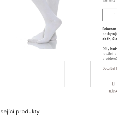
Varianta
Relaxsan
poskytuj
oběh, úl
Díky
hed
ideální 
problémů
Detailní 
HLÍD
isející produkty