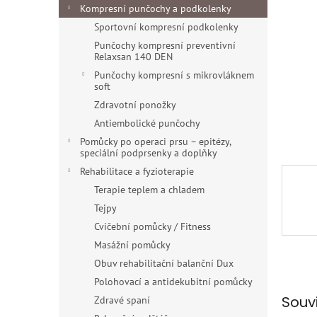
n
Kompresní punčochy a podkolenky
e
Sportovní kompresní podkolenky
l
Punčochy kompresní preventivní
Relaxsan 140 DEN
Punčochy kompresní s mikrovláknem
soft
Zdravotní ponožky
Antiembolické punčochy
Pomůcky po operaci prsu – epitézy,
speciální podprsenky a doplňky
Rehabilitace a fyzioterapie
Terapie teplem a chladem
Tejpy
Cvičební pomůcky / Fitness
Masážní pomůcky
Obuv rehabilitační balanční Dux
Polohovací a antidekubitní pomůcky
Souv
Zdravé spaní