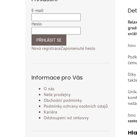
Det
E-mail
Rela
Heslo
grad
sníž
PŘIHLÁSIT SE
Jsou
Nová registrace
Zapomenuté heslo
Podk
čemu
Díky
Informace pro Vás
takž
O nás
Unik
Naše prodejny
komf
Obchodní podmínky
nežá
Podmínky ochrany osobních údajů
Kariéra
Jsou
Odstoupení od smlouvy
cest
Hla