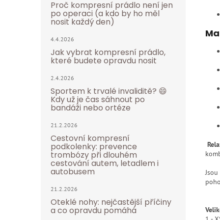
Proč kompresní prádlo není jen
po operaci (a kdo by ho měl
nosit každý den)
Mat
4.4.2026
Jak vybrat kompresní prádlo,
které budete opravdu nosit
2.4.2026
Sportem k trvalé invaliditě? 😄
Kdy už je čas sáhnout po
bandáži nebo ortéze
21.2.2026
Cestovní kompresní
Rel
podkolenky: prevence
trombózy při dlouhém
komb
cestování autem, letadlem i
autobusem
Jsou 
poho
21.2.2026
Oteklé nohy: nejčastější příčiny
a co opravdu pomáhá
Velik
1 - X