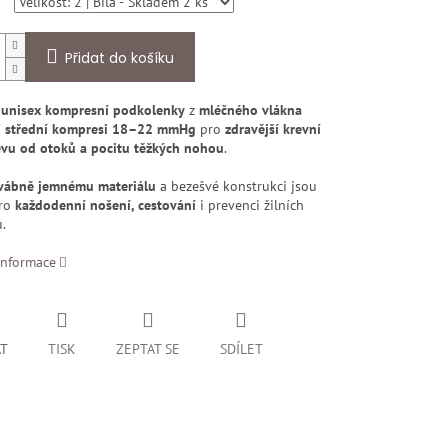
Přidat do košíku
 unisex kompresní podkolenky
z
mléčného vlákna
í
střední kompresi 18–22 mmHg
pro
zdravější krevní
evu od otoků a pocitu těžkých nohou
.
vábně jemnému materiálu
a bezešvé konstrukci jsou
pro
každodenní nošení, cestování
i prevenci žilních
.
informace
AT
TISK
ZEPTAT SE
SDÍLET