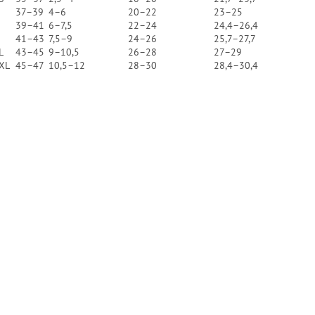
37–39
4–6
20–22
23–25
39–41
6–7,5
22–24
24,4–26,4
41–43
7,5–9
24–26
25,7–27,7
L
43–45
9–10,5
26–28
27–29
XXL
45–47
10,5–12
28–30
28,4–30,4