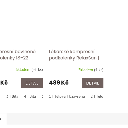
resní bavlněné
Lékařské kompresní
olenky 18–22
podkolenky RelaxSan |
 | Graduovaná
Třída 2 – 23–32 mmHg |
Skladem
(
>5 ks
)
rese pro zdravé
Skladem
(
4 ks
)
Mikrovlákno ✅ 2150
 RLX 820 bílá
uzavřená špice tělová
 Kč
489 Kč
DETAIL
DETAIL
á
3 | Bílá
4 | Bílá
5 | Bílá
1 | Tělová | Uzavřená
6 | Bílá
2 | Tělová | Uzavřená
s