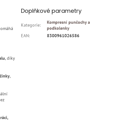
Doplňkové parametry
Kompresní punčochy a
Kategorie
:
podkolenky
pomáhá
EAN
:
8300961026586
alu
, díky
účinky
,
ální
bez
ráci,