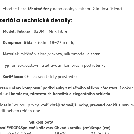
vhodné i pro
těhotné ženy
nebo osoby s mírnou žilní insuficiencí.
eriál a technické detaily:
Model:
Relaxsan 820M – Milk Fibre
Kompresní třída:
střední, 18–22 mmHg
Materiál:
mléčné vlákno, viskóza, mikromodal, elastan
Typ:
unisex, cestovní a zdravotní kompresní podkolenky
Certifikace:
CE – zdravotnický prostředek
axsan unisex kompresní podkolenky z mléčného vlákna
představují dokon
inaci
komfortu, zdravotních benefitů a elegantního vzhledu
.
ideální volbou pro ty, kteří chtějí
zdravější nohy, prevenci otoků
a maxim
dlí během celého dne.
Velikost boty
osti
EVROPA
Spojené království
Obvod kotníku (cm)
Stopa (cm)
S
35–37
2,5–4
18–20
21,7–23,7