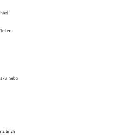
chází
činkem
vlaku nebo
 žilních