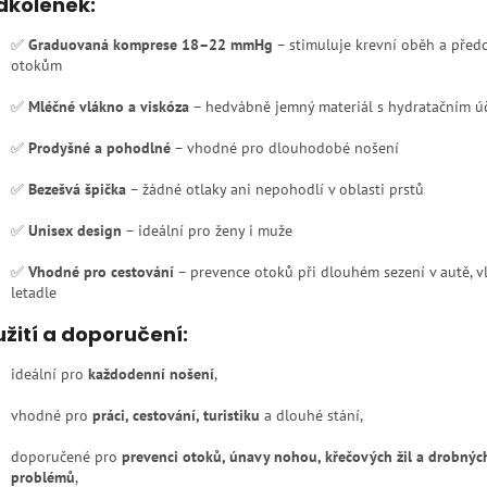
dkolenek:
✅
Graduovaná komprese 18–22 mmHg
– stimuluje krevní oběh a před
otokům
✅
Mléčné vlákno a viskóza
– hedvábně jemný materiál s hydratačním ú
✅
Prodyšné a pohodlné
– vhodné pro dlouhodobé nošení
✅
Bezešvá špička
– žádné otlaky ani nepohodlí v oblasti prstů
✅
Unisex design
– ideální pro ženy i muže
✅
Vhodné pro cestování
– prevence otoků při dlouhém sezení v autě, 
letadle
žití a doporučení:
ideální pro
každodenní nošení
,
vhodné pro
práci, cestování, turistiku
a dlouhé stání,
doporučené pro
prevenci otoků, únavy nohou, křečových žil a drobných
problémů
,