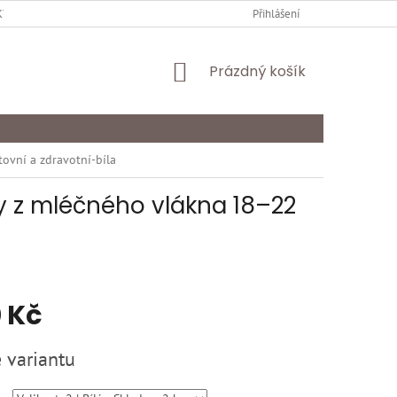
Y OCHRANY OSOBNÍCH ÚDAJŮ
KARIÉRA
Přihlášení
ODSTOUPENÍ OD SMLOU
NÁKUPNÍ
Prázdný košík
KOŠÍK
vní a zdravotní-bíla
y z mléčného vlákna 18–22
 Kč
 variantu