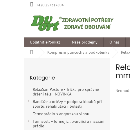
Přejít
+420 257317694
na
obsah
Uplatnit ePoukaz
Naše prodejny
O nás
Domů
Kompresní punčochy a podkolenky
Rela
P
Rel
o
Přeskočit
s
mmH
Kategorie
kategorie
t
r
RelaxSan Posture - Trička pro správné
Průměr
Neohod
a
držení těla - NOVINKA
hodnoce
n
produkt
Bandáže a ortézy – podpora kloubů při
n
sportu, rehabilitaci i bolesti
je
í
0,0
Termoprádlo s angorskou vlnou
p
z
Farmacell – formující, tvarující a masážní
5
a
prádlo
hvězdiče