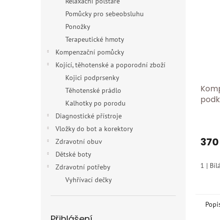
Relaxační polštáře
Pomůcky pro sebeobsluhu
Ponožky
Terapeutické hmoty
Kompenzační pomůcky
Kojící, těhotenské a poporodní zboží
Kojici podprsenky
Komp
Těhotenské prádlo
podk
Kalhotky po porodu
mmHg
Diagnostické přístroje
komp
Vložky do bot a korektory
nohy
370
Zdravotní obuv
Dětské boty
1 | Bíl
Zdravotní potřeby
Vyhřívací dečky
Popi
Přihlášení