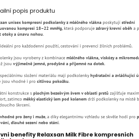
ailní popis produktu
xsan unisex kompresní podkolenky z mléčného vlákna
poskytují
střední
uovanou kompresi 18–22 mmHg
, která podporuje
zdravý krevní oběh
a 
it otoky a únavu nohou
.
 ideální pro každodenní použití, cestování i prevenci žilních problémů.
olenky jsou vyrobeny z kombinace
mléčného vlákna, viskózy a mikromod
ž jsou
výjimečně jemné, prodyšné a příjemné na dotek
.
 speciálnímu složení materiálu mají podkolenky
hydratační a zvláčňující 
e jsou vhodné i pro
citlivou pokožku
.
átní konstrukce s
plochým bezešvým švem v oblasti prstů
zajišťuje maxim
ort, zatímco
měkký elastický lem pod kolenem
drží podkolenky na místě 
doucího škrcení.
vhodné pro ženy i muže
, a díky elegantnímu vzhledu se skvěle hodí pro
p
ování, dlouhé sezení nebo stání
.
vní benefity Relaxsan Milk Fibre kompresních