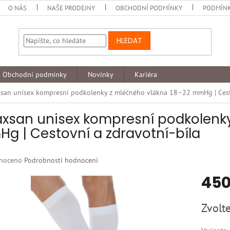
O NÁS
NAŠE PRODEJNY
OBCHODNÍ PODMÍNKY
PODMÍNK
HLEDAT
Obchodní podmínky
Novinky
Kariéra
xsan unisex kompresní podkolenky z mléčného vlákna 18–22 mmHg | Cesto
axsan unisex kompresní podkolenk
g | Cestovní a zdravotní-bíla
né
noceno
Podrobnosti hodnocení
ní
450
u
Měrná
Zvolte
cena:
k.