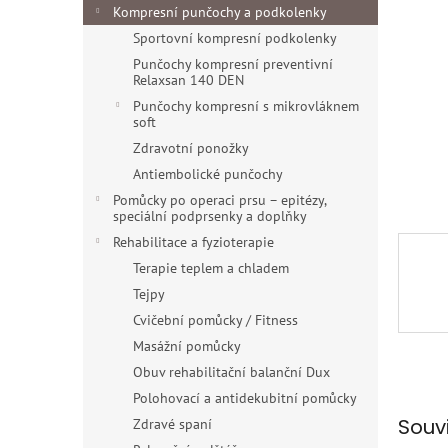
n
Kompresní punčochy a podkolenky
e
Sportovní kompresní podkolenky
l
Punčochy kompresní preventivní
Relaxsan 140 DEN
Punčochy kompresní s mikrovláknem
soft
Zdravotní ponožky
Antiembolické punčochy
Pomůcky po operaci prsu – epitézy,
speciální podprsenky a doplňky
Rehabilitace a fyzioterapie
Terapie teplem a chladem
Tejpy
Cvičební pomůcky / Fitness
Masážní pomůcky
Obuv rehabilitační balanční Dux
Polohovací a antidekubitní pomůcky
Souv
Zdravé spaní