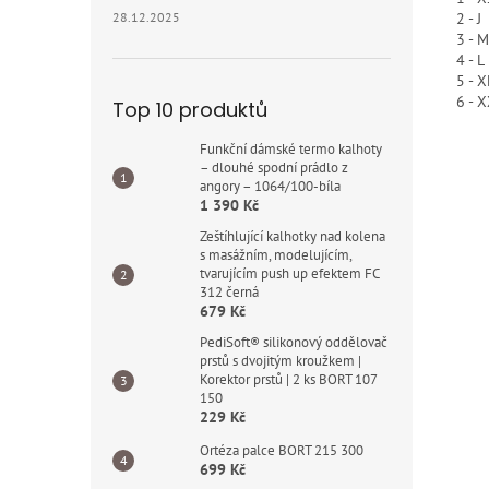
28.12.2025
2 - J
3 - M
4 - L
5 - X
6 - 
Top 10 produktů
Funkční dámské termo kalhoty
– dlouhé spodní prádlo z
angory – 1064/100-bíla
1 390 Kč
Zeštíhlující kalhotky nad kolena
s masážním, modelujícím,
tvarujícím push up efektem FC
312 černá
679 Kč
PediSoft® silikonový oddělovač
prstů s dvojitým kroužkem |
Korektor prstů | 2 ks BORT 107
150
229 Kč
Ortéza palce BORT 215 300
699 Kč