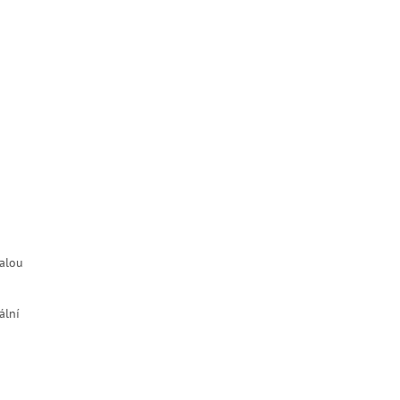
alou
ální