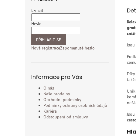
Det
E-mail
Rela
Heslo
grad
sníž
PŘIHLÁSIT SE
Jsou
Nová registrace
Zapomenuté heslo
Podk
čemu
Díky
Informace pro Vás
takž
O nás
Unik
Naše prodejny
komf
Obchodní podmínky
nežá
Podmínky ochrany osobních údajů
Kariéra
Jsou
Odstoupení od smlouvy
cest
Hla