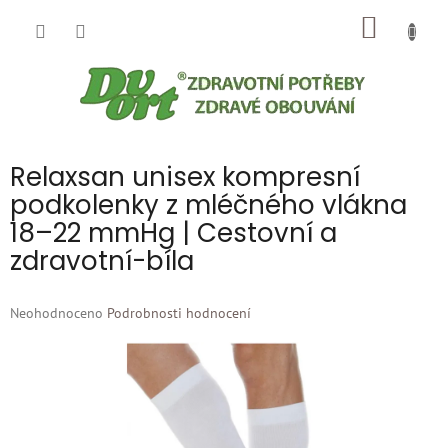
Přejít
NÁKUP
na
obsah
KOŠÍK
Relaxsan unisex kompresní
podkolenky z mléčného vlákna
18–22 mmHg | Cestovní a
zdravotní-bíla
Průměrné
Neohodnoceno
Podrobnosti hodnocení
hodnocení
produktu
je
0,0
z
5
hvězdiček.