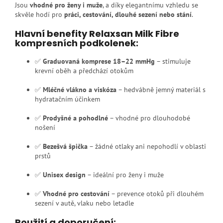
Jsou
vhodné pro ženy i muže
, a díky elegantnímu vzhledu se
skvěle hodí pro
práci, cestování, dlouhé sezení nebo stání
.
Hlavní benefity Relaxsan Milk Fibre
kompresních podkolenek:
✅
Graduovaná komprese 18–22 mmHg
– stimuluje
krevní oběh a předchází otokům
✅
Mléčné vlákno a viskóza
– hedvábně jemný materiál s
hydratačním účinkem
✅
Prodyšné a pohodlné
– vhodné pro dlouhodobé
nošení
✅
Bezešvá špička
– žádné otlaky ani nepohodlí v oblasti
prstů
✅
Unisex design
– ideální pro ženy i muže
✅
Vhodné pro cestování
– prevence otoků při dlouhém
sezení v autě, vlaku nebo letadle
Použití a doporučení: