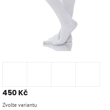
450 Kč
Měrná
Zvolte variantu
cena: