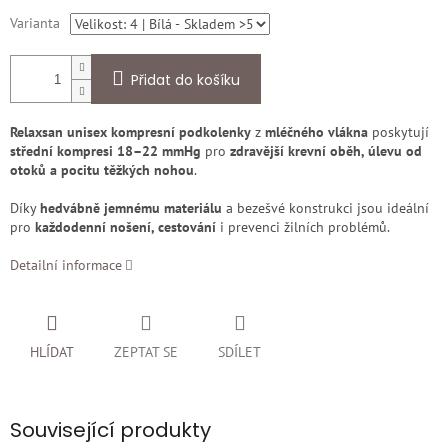
Varianta
Přidat do košíku
Relaxsan unisex kompresní podkolenky
z
mléčného vlákna
poskytují
střední kompresi 18–22 mmHg
pro
zdravější krevní oběh, úlevu od
otoků a pocitu těžkých nohou
.
Díky
hedvábně jemnému materiálu
a bezešvé konstrukci jsou ideální
pro
každodenní nošení, cestování
i prevenci žilních problémů.
Detailní informace
HLÍDAT
ZEPTAT SE
SDÍLET
Související produkty