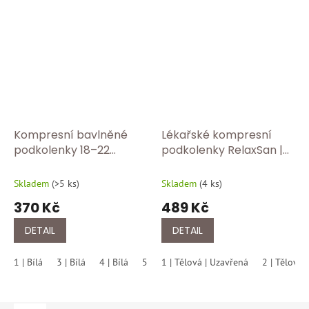
Kompresní bavlněné
Lékařské kompresní
podkolenky 18–22
podkolenky RelaxSan |
mmHg | Graduovaná
Třída 2 – 23–32 mmHg |
komprese pro zdravé
Mikrovlákno ✅ 2150
Skladem
(
>5 ks
)
Skladem
(
4 ks
)
nohy RLX 820 bílá
uzavřená špice tělová
370 Kč
489 Kč
DETAIL
DETAIL
1 | Bílá
3 | Bílá
4 | Bílá
5 | Bílá
1 | Tělová | Uzavřená
6 | Bílá
2 | Tělová 