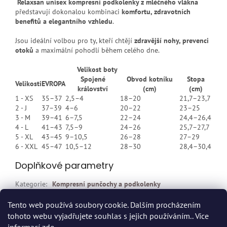
Relaxsan unisex kompresní podkolenky z mléčného vlákna
představují dokonalou kombinaci
komfortu, zdravotních
benefitů a elegantního vzhledu
.
Jsou ideální volbou pro ty, kteří chtějí
zdravější nohy, prevenci
otoků
a maximální pohodlí během celého dne.
Velikost boty
Spojené
Obvod kotníku
Stopa
Velikosti
EVROPA
království
(cm)
(cm)
1 - XS
35–37
2,5–4
18–20
21,7–23,7
2 - J
37–39
4–6
20–22
23–25
3 - M
39–41
6–7,5
22–24
24,4–26,4
4 - L
41–43
7,5–9
24–26
25,7–27,7
5 - XL
43–45
9–10,5
26–28
27–29
6 - XXL
45–47
10,5–12
28–30
28,4–30,4
Doplňkové parametry
Kategorie
:
Kompresní punčochy a podkolenky
EAN
:
8300961026609
Tento web používá soubory cookie. Dalším procházením
tohoto webu vyjadřujete souhlas s jejich používáním.. Více
Z