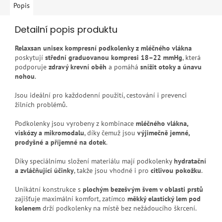
Popis
Detailní popis produktu
Relaxsan unisex kompresní podkolenky z mléčného vlákna
poskytují
střední graduovanou kompresi 18–22 mmHg
, která
podporuje
zdravý krevní oběh
a pomáhá
snížit otoky a únavu
nohou
.
Jsou ideální pro každodenní použití, cestování i prevenci
žilních problémů.
Podkolenky jsou vyrobeny z kombinace
mléčného vlákna,
viskózy a mikromodalu
, díky čemuž jsou
výjimečně jemné,
prodyšné a příjemné na dotek
.
Díky speciálnímu složení materiálu mají podkolenky
hydratační
a zvláčňující účinky
, takže jsou vhodné i pro
citlivou pokožku
.
Unikátní konstrukce s
plochým bezešvým švem v oblasti prstů
zajišťuje maximální komfort, zatímco
měkký elastický lem pod
kolenem
drží podkolenky na místě bez nežádoucího škrcení.