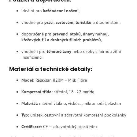
ideální pro
každodenní nošení
,
vhodné pro
práci, cestování, turistiku
a dlouhé stání,
doporučené pro
prevenci otoků, únavy nohou,
křečových žil a drobných žilních problémů
,
vhodné i pro
těhotné ženy
nebo osoby s mírnou žilní
insuficiencí.
Materiál a technické detaily:
Model:
Relaxsan 820M – Milk Fibre
Kompresní třída:
střední, 18–22 mmHg
Materiál:
mléčné vlákno, viskóza, mikromodal, elastan
Typ:
unisex, cestovní a zdravotní kompresní podkolenky
Certifikace:
CE – zdravotnický prostředek