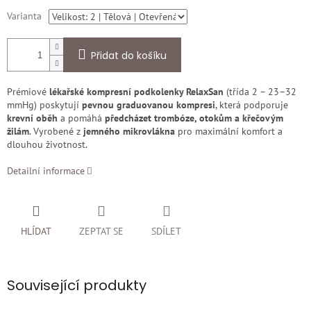
Varianta
Přidat do košíku
Prémiové
lékařské kompresní podkolenky RelaxSan
(třída 2 – 23–32
mmHg) poskytují
pevnou graduovanou kompresi
, která podporuje
krevní oběh
a pomáhá
předcházet trombóze, otokům a křečovým
žilám
. Vyrobené z
jemného mikrovlákna
pro maximální komfort a
dlouhou životnost.
Detailní informace
HLÍDAT
ZEPTAT SE
SDÍLET
Související produkty