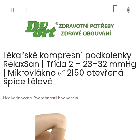
Přejít
NÁKUP
na
obsah
KOŠÍK
Lékařské kompresní podkolenky
RelaxSan | Třída 2 – 23–32 mmHg
| Mikrovlákno ✅ 2150 otevřená
špice tělová
Průměrné
Neohodnoceno
Podrobnosti hodnocení
hodnocení
produktu
je
0,0
z
5
hvězdiček.