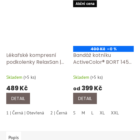
Akčni cena
400 Kč
–0 %
Lékařské kompresní
Bandáž kotníku
podkolenky RelaxSan |
ActiveColor® BORT 1450
Třída 2 – 23–32 mmHg |
Tělová
Mikrovlákno ✅ 2150
Skladem
(
>5 ks
)
Skladem
(
>5 ks
)
otevřená špice černá
489 Kč
399 Kč
od
DETAIL
DETAIL
1 | Černá | Otevřená
2 | Černá | Otevřená
S
M
L
3 | Černá | Otevřená
XL
XXL
Popis