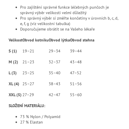
Pro zajištění správné funkce léčebných punčoch je
správný výběr velikosti velmi důležitý
Pro správný výběr si změřte končetiny v úrovních b, c, d,
e, f, g (viz velikostní tabulka)
Doporučujeme obrátit se na Vašeho lékaře
Velikost
Obvod kotníku
Obvod lýtka
Obvod stehna
S (1)
19–21
29–34
39–44
M (2)
21–23
32–37
43–48
L (3)
23–25
35–40
47–52
XL (4)
25–27
38–43
51–56
XXL (5)
27–29
42–47
55–60
SLOŽENÍ MATERIÁLU:
73 % Nylon / Polyamid
27 % Elastan