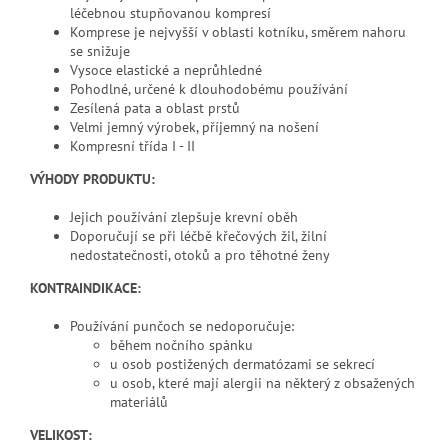
léčebnou stupňovanou kompresí
Komprese je nejvyšší v oblasti kotníku, směrem nahoru
se snižuje
Vysoce elastické a neprůhledné
Pohodlné, určené k dlouhodobému používání
Zesílená pata a oblast prstů
Velmi jemný výrobek, příjemný na nošení
Kompresní třída I - II
VÝHODY PRODUKTU:
Jejich používání zlepšuje krevní oběh
Doporučují se při léčbě křečových žil, žilní
nedostatečnosti, otoků a pro těhotné ženy
KONTRAINDIKACE:
Používání punčoch se nedoporučuje:
během nočního spánku
u osob postižených dermatózami se sekrecí
u osob, které mají alergii na některý z obsažených
materiálů
VELIKOST: