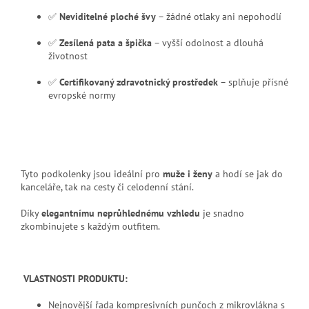
✅
Neviditelné ploché švy
– žádné otlaky ani nepohodlí
✅
Zesílená pata a špička
– vyšší odolnost a dlouhá
životnost
✅
Certifikovaný zdravotnický prostředek
– splňuje přísné
evropské normy
Tyto podkolenky jsou ideální pro
muže i ženy
a hodí se jak do
kanceláře, tak na cesty či celodenní stání.
Díky
elegantnímu neprůhlednému vzhledu
je snadno
zkombinujete s každým outfitem.
VLASTNOSTI PRODUKTU:
Nejnovější řada kompresivních punčoch z mikrovlákna s