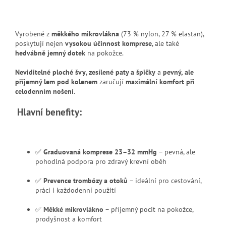
Vyrobené z
měkkého mikrovlákna
(73 % nylon, 27 % elastan),
poskytují nejen
vysokou účinnost komprese
, ale také
hedvábně jemný dotek
na pokožce.
Neviditelné ploché švy
,
zesílené paty a špičky
a
pevný, ale
příjemný lem pod kolenem
zaručují
maximální komfort při
celodenním nošení
.
Hlavní benefity:
✅
Graduovaná komprese 23–32 mmHg
– pevná, ale
pohodlná podpora pro zdravý krevní oběh
✅
Prevence trombózy a otoků
– ideální pro cestování,
práci i každodenní použití
✅
Měkké mikrovlákno
– příjemný pocit na pokožce,
prodyšnost a komfort