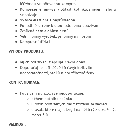
léčebnou stupňovanou kompresí
Komprese je nejvyšší v oblasti kotníku, směrem nahoru
se snižuje
Vysoce elastické a neprůhledné
Pohodlné, určené k dlouhodobému používání
Zesílená pata a oblast prstů
Velmi jemný výrobek, příjemný na nošení
Kompresní třída I - II
VÝHODY PRODUKTU:
Jejich používání zlepšuje krevní oběh
Doporučují se při léčbě křečových žil, žilní
nedostatečnosti, otoků a pro těhotné ženy
KONTRAINDIKACE:
Používání punčoch se nedoporučuje:
během nočního spánku
u osob postižených dermatózami se sekrecí
u osob, které mají alergii na některý z obsažených
materiálů
VELIKOST: