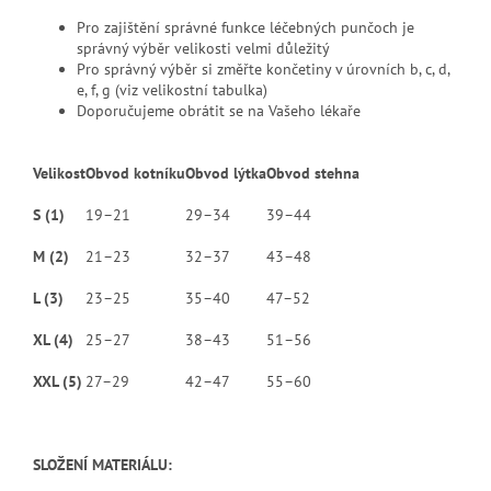
Pro zajištění správné funkce léčebných punčoch je
správný výběr velikosti velmi důležitý
Pro správný výběr si změřte končetiny v úrovních b, c, d,
e, f, g (viz velikostní tabulka)
Doporučujeme obrátit se na Vašeho lékaře
Velikost
Obvod kotníku
Obvod lýtka
Obvod stehna
S (1)
19–21
29–34
39–44
M (2)
21–23
32–37
43–48
L (3)
23–25
35–40
47–52
XL (4)
25–27
38–43
51–56
XXL (5)
27–29
42–47
55–60
SLOŽENÍ MATERIÁLU: