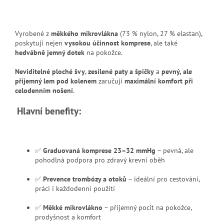
Vyrobené z
měkkého mikrovlákna
(73 % nylon, 27 % elastan),
poskytují nejen
vysokou účinnost komprese
, ale také
hedvábně jemný dotek
na pokožce.
Neviditelné ploché švy
,
zesílené paty a špičky
a
pevný, ale
příjemný lem pod kolenem
zaručují
maximální komfort při
celodenním nošení
.
Hlavní benefity:
✅
Graduovaná komprese 23–32 mmHg
– pevná, ale
pohodlná podpora pro zdravý krevní oběh
✅
Prevence trombózy a otoků
– ideální pro cestování,
práci i každodenní použití
✅
Měkké mikrovlákno
– příjemný pocit na pokožce,
prodyšnost a komfort