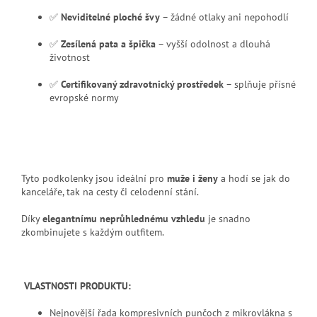
✅
Neviditelné ploché švy
– žádné otlaky ani nepohodlí
✅
Zesílená pata a špička
– vyšší odolnost a dlouhá
životnost
✅
Certifikovaný zdravotnický prostředek
– splňuje přísné
evropské normy
Tyto podkolenky jsou ideální pro
muže i ženy
a hodí se jak do
kanceláře, tak na cesty či celodenní stání.
Díky
elegantnímu neprůhlednému vzhledu
je snadno
zkombinujete s každým outfitem.
VLASTNOSTI PRODUKTU:
Nejnovější řada kompresivních punčoch z mikrovlákna s