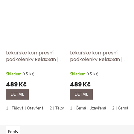
Lékařské kompresní
Lékařské kompresní
podkolenky RelaxSan |
podkolenky RelaxSan |
Třída 2 – 23–32 mmHg |
Třída 2 – 23–32 mmHg |
Mikrovlákno ✅ 2150
Mikrovlákno ✅ 2150
Skladem
(
>5 ks
)
Skladem
(
>5 ks
)
otevřená špice tělová
uzavřená špice černá
489 Kč
489 Kč
DETAIL
DETAIL
1 | Tělová | Otevřená
2 | Tělová | Otevřená
1 | Černá | Uzavřená
3 | Tělová | Otevřená
2 | Černá | 
Popis