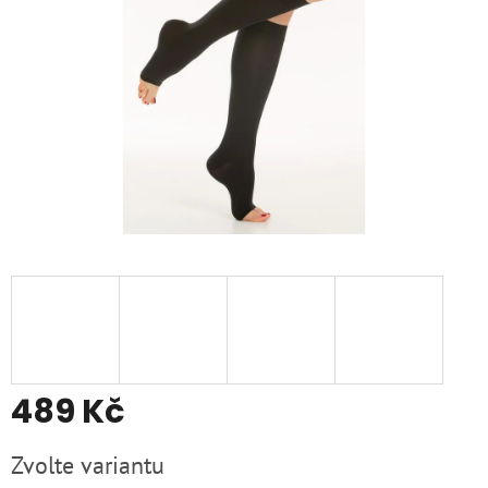
489 Kč
Měrná
Zvolte variantu
cena: