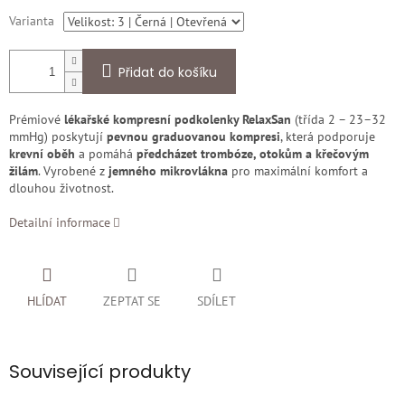
Varianta
Přidat do košíku
Prémiové
lékařské kompresní podkolenky RelaxSan
(třída 2 – 23–32
mmHg) poskytují
pevnou graduovanou kompresi
, která podporuje
krevní oběh
a pomáhá
předcházet trombóze, otokům a křečovým
žilám
. Vyrobené z
jemného mikrovlákna
pro maximální komfort a
dlouhou životnost.
Detailní informace
HLÍDAT
ZEPTAT SE
SDÍLET
Související produkty