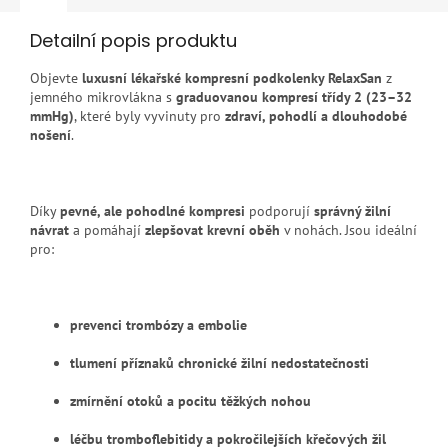
Detailní popis produktu
Objevte
luxusní lékařské kompresní podkolenky RelaxSan
z
jemného mikrovlákna s
graduovanou kompresí třídy 2 (23–32
mmHg)
, které byly vyvinuty pro
zdraví, pohodlí a dlouhodobé
nošení
.
Díky
pevné, ale pohodlné kompresi
podporují
správný žilní
návrat
a pomáhají
zlepšovat krevní oběh
v nohách. Jsou ideální
pro:
prevenci trombózy a embolie
tlumení příznaků chronické žilní nedostatečnosti
zmírnění otoků a pocitu těžkých nohou
léčbu tromboflebitidy a pokročilejších křečových žil