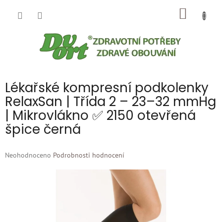
Přejít
NÁKUP
na
obsah
KOŠÍK
Lékařské kompresní podkolenky
RelaxSan | Třída 2 – 23–32 mmHg
| Mikrovlákno ✅ 2150 otevřená
špice černá
Průměrné
Neohodnoceno
Podrobnosti hodnocení
hodnocení
produktu
je
0,0
z
5
hvězdiček.