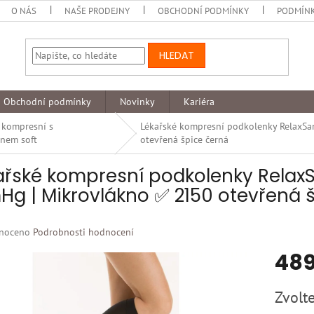
O NÁS
NAŠE PRODEJNY
OBCHODNÍ PODMÍNKY
PODMÍNK
HLEDAT
Obchodní podmínky
Novinky
Kariéra
 kompresní s
Lékařské kompresní podkolenky RelaxSa
nem soft
otevřená špice černá
ařské kompresní podkolenky RelaxSa
g | Mikrovlákno ✅ 2150 otevřená 
né
noceno
Podrobnosti hodnocení
ní
489
u
Měrná
Zvolte
cena: