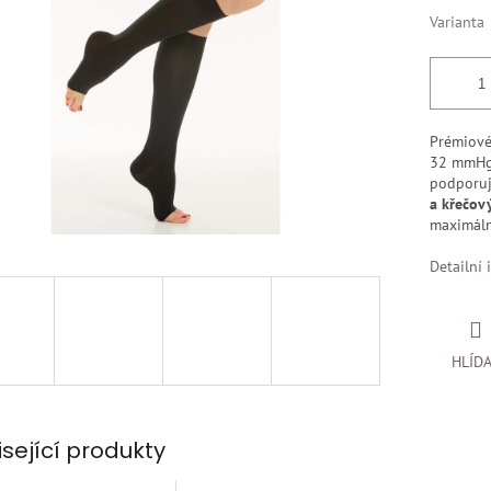
k.
Varianta
Prémiov
32 mmHg
podporu
a křečov
maximáln
Detailní 
HLÍD
isející produkty