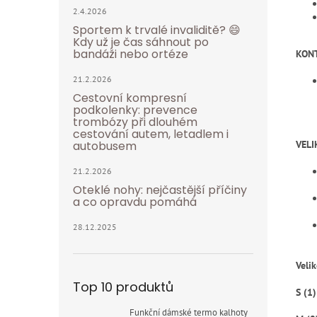
2.4.2026
Sportem k trvalé invaliditě? 😄
Kdy už je čas sáhnout po
bandáži nebo ortéze
KONT
21.2.2026
Cestovní kompresní
podkolenky: prevence
trombózy při dlouhém
cestování autem, letadlem i
VELI
autobusem
21.2.2026
Oteklé nohy: nejčastější příčiny
a co opravdu pomáhá
28.12.2025
Velik
Top 10 produktů
S (1)
Funkční dámské termo kalhoty