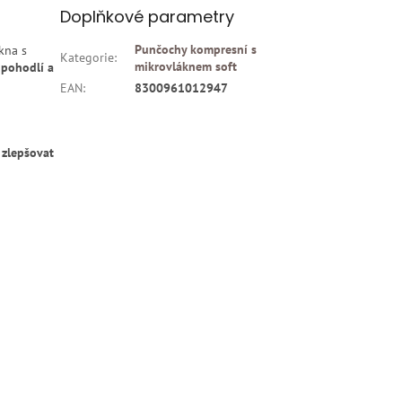
Doplňkové parametry
Punčochy kompresní s
kna s
Kategorie
:
mikrovláknem soft
 pohodlí a
EAN
:
8300961012947
í
zlepšovat