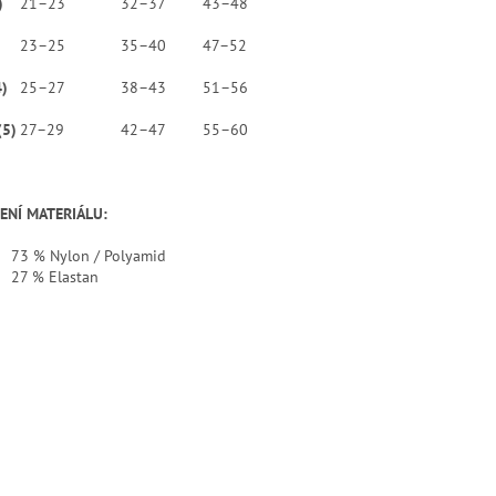
)
21–23
32–37
43–48
23–25
35–40
47–52
4)
25–27
38–43
51–56
(5)
27–29
42–47
55–60
ENÍ MATERIÁLU:
73 % Nylon / Polyamid
27 % Elastan