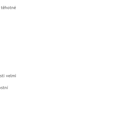
o těhotné
sti velmi
ostní