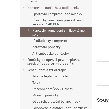
a
prádlo
hvězdiče
n
Kompresní punčochy a podkolenky
e
Sportovní kompresní podkolenky
l
Punčochy kompresní preventivní
Relaxsan 140 DEN
Punčochy kompresní s mikrovláknem
soft
Podkolenky kompresní
Zdravotní ponožky
Antiembolické punčochy
Pomůcky po operaci prsu – epitézy,
speciální podprsenky a doplňky
Rehabilitace a fyzioterapie
Terapie teplem a chladem
Tejpy
Cvičební pomůcky / Fitness
Masážní pomůcky
Souv
Obuv rehabilitační balanční Dux
Polohovací a antidekubitní pomůcky