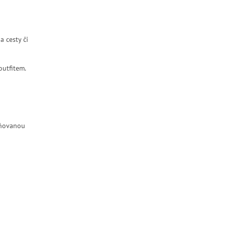
a cesty či
utfitem.
pňovanou