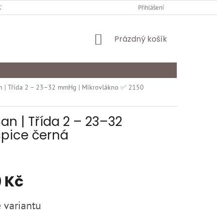
Y OCHRANY OSOBNÍCH ÚDAJŮ
KARIÉRA
Přihlášení
ODSTOUPENÍ OD SMLOU
NÁKUPNÍ
Prázdný košík
KOŠÍK
n | Třída 2 – 23–32 mmHg | Mikrovlákno ✅ 2150
n | Třída 2 – 23–32
špice černá
 Kč
 variantu