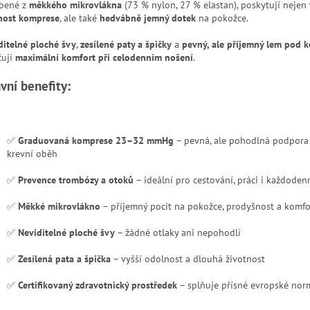
bené z
měkkého mikrovlákna
(73 % nylon, 27 % elastan), poskytují nejen
nost komprese
, ale také
hedvábně jemný dotek
na pokožce.
ditelné ploché švy
,
zesílené paty a špičky
a
pevný, ale příjemný lem pod 
čují
maximální komfort při celodenním nošení
.
vní benefity:
✅
Graduovaná komprese 23–32 mmHg
– pevná, ale pohodlná podpora
krevní oběh
✅
Prevence trombózy a otoků
– ideální pro cestování, práci i každoden
✅
Měkké mikrovlákno
– příjemný pocit na pokožce, prodyšnost a komfo
✅
Neviditelné ploché švy
– žádné otlaky ani nepohodlí
✅
Zesílená pata a špička
– vyšší odolnost a dlouhá životnost
✅
Certifikovaný zdravotnický prostředek
– splňuje přísné evropské nor