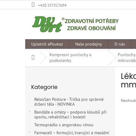
Přejít
+420 257317694
na
obsah
Uplatnit ePoukaz
Naše prodejny
O nás
Kompresní punčochy a
Punčochy
Domů
podkolenky
mikrovlák
P
Lék
o
Přeskočit
s
mmH
Kategorie
kategorie
t
r
RelaxSan Posture - Trička pro správné
Průměr
Neohod
a
držení těla - NOVINKA
hodnoce
n
produkt
Bandáže a ortézy – podpora kloubů při
n
sportu, rehabilitaci i bolesti
je
í
0,0
Termoprádlo s angorskou vlnou
p
z
Farmacell – formující, tvarující a masážní
5