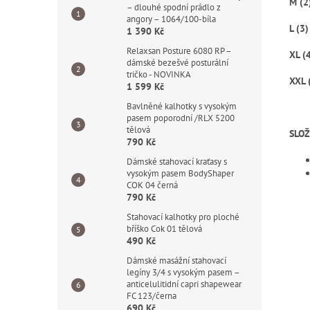
M (2
– dlouhé spodní prádlo z
angory – 1064/100-bíla
L (3)
1 390 Kč
Relaxsan Posture 6080 RP –
XL (
dámské bezešvé posturální
tričko - NOVINKA
XXL 
1 599 Kč
Bavlněné kalhotky s vysokým
pasem poporodní /RLX 5200
tělová
SLOŽ
790 Kč
Dámské stahovací kraťasy s
vysokým pasem BodyShaper
COK 04 černá
790 Kč
Stahovací kalhotky pro ploché
bříško Cok 01 tělová
490 Kč
Dámské masážní stahovací
legíny 3/4 s vysokým pasem –
anticelulitidní capri shapewear
FC 123/černa
690 Kč