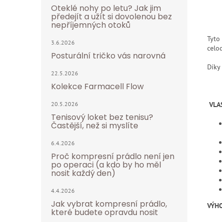
Oteklé nohy po letu? Jak jim
předejít a užít si dovolenou bez
nepříjemných otoků
Tyto
3.6.2026
celo
Posturální tričko vás narovná
Díky
22.5.2026
Kolekce Farmacell Flow
VLA
20.5.2026
Tenisový loket bez tenisu?
Častější, než si myslíte
6.4.2026
Proč kompresní prádlo není jen
po operaci (a kdo by ho měl
nosit každý den)
4.4.2026
Jak vybrat kompresní prádlo,
VÝH
které budete opravdu nosit