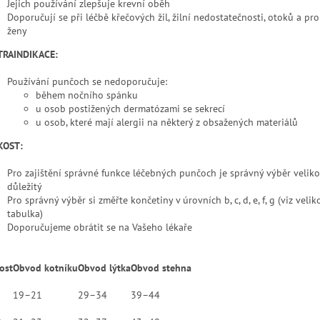
Jejich používání zlepšuje krevní oběh
Doporučují se při léčbě křečových žil, žilní nedostatečnosti, otoků a pr
ženy
RAINDIKACE:
Používání punčoch se nedoporučuje:
během nočního spánku
u osob postižených dermatózami se sekrecí
u osob, které mají alergii na některý z obsažených materiálů
KOST:
Pro zajištění správné funkce léčebných punčoch je správný výběr veliko
důležitý
Pro správný výběr si změřte končetiny v úrovních b, c, d, e, f, g (viz velik
tabulka)
Doporučujeme obrátit se na Vašeho lékaře
ost
Obvod kotníku
Obvod lýtka
Obvod stehna
19–21
29–34
39–44