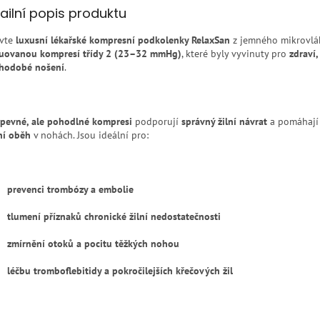
ailní popis produktu
vte
luxusní lékařské kompresní podkolenky RelaxSan
z jemného mikrovlá
uovanou kompresí třídy 2 (23–32 mmHg)
, které byly vyvinuty pro
zdraví,
hodobé nošení
.
pevné, ale pohodlné kompresi
podporují
správný žilní návrat
a pomáhaj
ní oběh
v nohách. Jsou ideální pro:
prevenci trombózy a embolie
tlumení příznaků chronické žilní nedostatečnosti
zmírnění otoků a pocitu těžkých nohou
léčbu tromboflebitidy a pokročilejších křečových žil