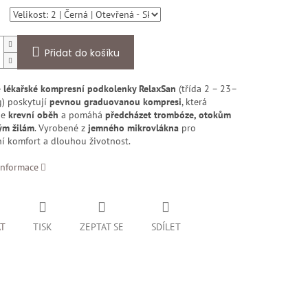
Přidat do košíku
é
lékařské kompresní podkolenky RelaxSan
(třída 2 – 23–
) poskytují
pevnou graduovanou kompresi
, která
je
krevní oběh
a pomáhá
předcházet trombóze, otokům
ým žilám
. Vyrobené z
jemného mikrovlákna
pro
í komfort a dlouhou životnost.
informace
AT
TISK
ZEPTAT SE
SDÍLET