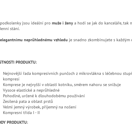
 podkolenky jsou ideální pro
muže i ženy
a hodí se jak do kanceláře, tak n
denní stání.
elegantnímu neprůhlednému vzhledu
je snadno zkombinujete s každým o
STNOSTI PRODUKTU:
Nejnovější řada kompresivních punčoch z mikrovlákna s léčebnou stu
kompresí
Komprese je nejvyšší v oblasti kotníku, směrem nahoru se snižuje
Vysoce elastické a neprůhledné
Pohodlné, určené k dlouhodobému používání
Zesílená pata a oblast prstů
Velmi jemný výrobek, příjemný na nošení
Kompresní třída I - II
ODY PRODUKTU: