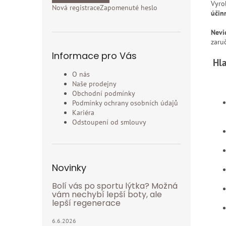
Vyro
Nová registrace
Zapomenuté heslo
účin
Nevi
zaru
Informace pro Vás
Hla
O nás
Naše prodejny
Obchodní podmínky
Podmínky ochrany osobních údajů
Kariéra
Odstoupení od smlouvy
Novinky
Bolí vás po sportu lýtka? Možná
vám nechybí lepší boty, ale
lepší regenerace
6.6.2026