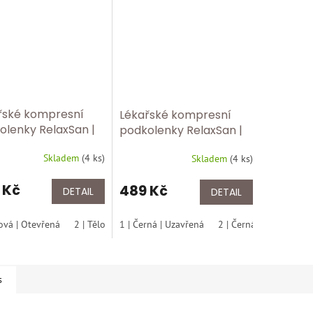
řské kompresní
Lékařské kompresní
olenky RelaxSan |
podkolenky RelaxSan |
a 2 – 23–32 mmHg |
Třída 2 – 23–32 mmHg |
Skladem
(
4 ks
)
ovlákno ✅ 2150
Skladem
(
4 ks
)
Mikrovlákno ✅ 2150
řená špice tělová
uzavřená špice černá
 Kč
489 Kč
DETAIL
DETAIL
lová | Otevřená
2 | Tělová | Otevřená
1 | Černá | Uzavřená
3 | Tělová | Otevřená
2 | Černá | Uzavřená
4 | Tělo
s