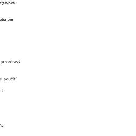
vysokou
kolenem
 pro zdravý
ní použití
rt
my