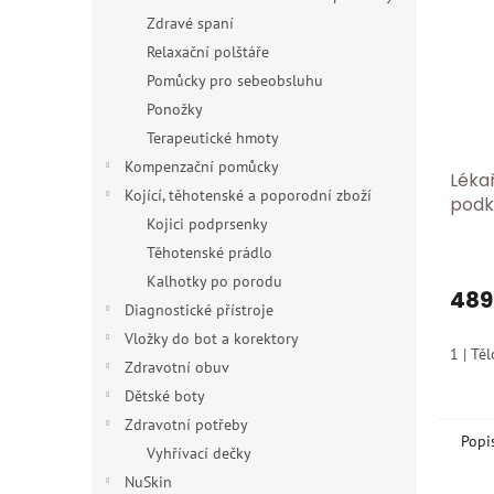
Zdravé spaní
Relaxační polštáře
Pomůcky pro sebeobsluhu
Ponožky
Terapeutické hmoty
Kompenzační pomůcky
Léka
Kojící, těhotenské a poporodní zboží
podk
Kojici podprsenky
Tříd
Mikr
Těhotenské prádlo
otev
Kalhotky po porodu
489
Diagnostické přístroje
Vložky do bot a korektory
1 | Tě
Zdravotní obuv
Dětské boty
Zdravotní potřeby
Popi
Vyhřívací dečky
NuSkin