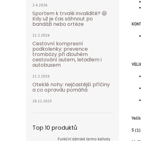
2.4.2026
Sportem k trvalé invaliditě? 😄
Kdy už je čas sáhnout po
bandáži nebo ortéze
KONT
21.2.2026
Cestovní kompresní
podkolenky: prevence
trombózy při dlouhém
cestování autem, letadlem i
VELI
autobusem
21.2.2026
Oteklé nohy: nejčastější příčiny
a co opravdu pomáhá
28.12.2025
Velik
Top 10 produktů
S (1)
Funkční dámské termo kalhoty