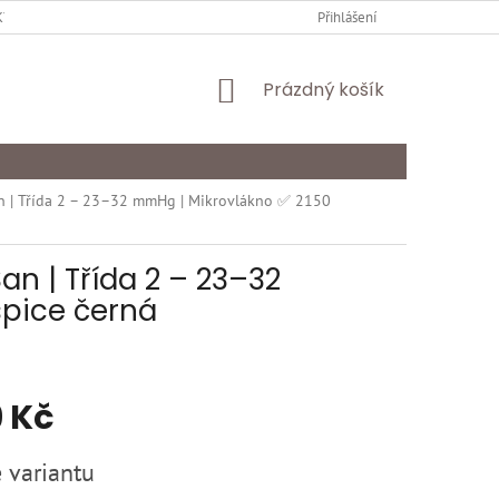
Y OCHRANY OSOBNÍCH ÚDAJŮ
KARIÉRA
Přihlášení
ODSTOUPENÍ OD SMLOU
NÁKUPNÍ
Prázdný košík
KOŠÍK
n | Třída 2 – 23–32 mmHg | Mikrovlákno ✅ 2150
n | Třída 2 – 23–32
špice černá
 Kč
 variantu