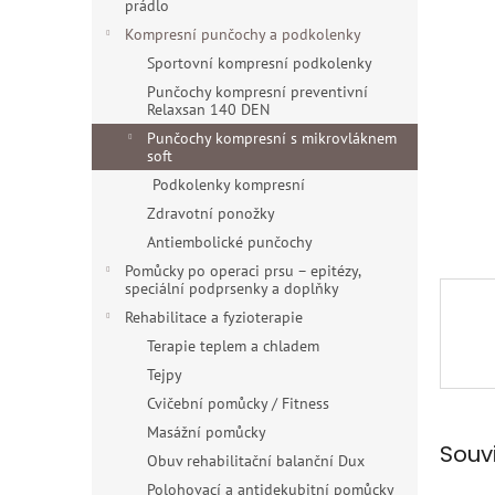
a
prádlo
hvězdiče
n
Kompresní punčochy a podkolenky
e
Sportovní kompresní podkolenky
l
Punčochy kompresní preventivní
Relaxsan 140 DEN
Punčochy kompresní s mikrovláknem
soft
Podkolenky kompresní
Zdravotní ponožky
Antiembolické punčochy
Pomůcky po operaci prsu – epitézy,
speciální podprsenky a doplňky
Rehabilitace a fyzioterapie
Terapie teplem a chladem
Tejpy
Cvičební pomůcky / Fitness
Masážní pomůcky
Souv
Obuv rehabilitační balanční Dux
Polohovací a antidekubitní pomůcky