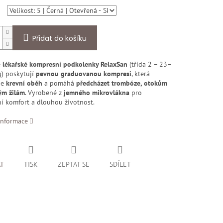
Přidat do košíku
é
lékařské kompresní podkolenky RelaxSan
(třída 2 – 23–
) poskytují
pevnou graduovanou kompresi
, která
je
krevní oběh
a pomáhá
předcházet trombóze, otokům
ým žilám
. Vyrobené z
jemného mikrovlákna
pro
í komfort a dlouhou životnost.
informace
AT
TISK
ZEPTAT SE
SDÍLET