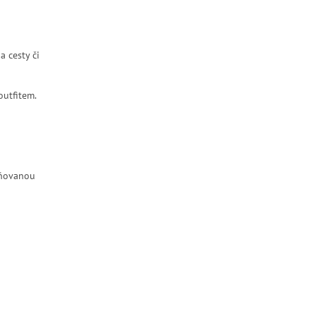
a cesty či
utfitem.
pňovanou