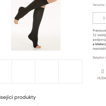
k.
Varianta
Prémiov
32 mmHg
podporu
a křečov
maximáln
Detailní 
HLÍD
isející produkty