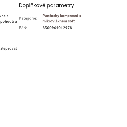
Doplňkové parametry
Punčochy kompresní s
kna s
Kategorie
:
mikrovláknem soft
 pohodlí a
EAN
:
8300961012978
í
zlepšovat