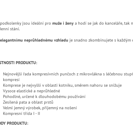
 podkolenky jsou ideální pro
muže i ženy
a hodí se jak do kanceláře, tak n
denní stání.
elegantnímu neprůhlednému vzhledu
je snadno zkombinujete s každým o
STNOSTI PRODUKTU:
Nejnovější řada kompresivních punčoch z mikrovlákna s léčebnou stu
kompresí
Komprese je nejvyšší v oblasti kotníku, směrem nahoru se snižuje
Vysoce elastické a neprůhledné
Pohodlné, určené k dlouhodobému používání
Zesílená pata a oblast prstů
Velmi jemný výrobek, příjemný na nošení
Kompresní třída I - II
ODY PRODUKTU: