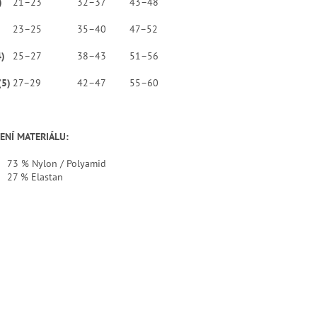
)
21–23
32–37
43–48
23–25
35–40
47–52
4)
25–27
38–43
51–56
(5)
27–29
42–47
55–60
ENÍ MATERIÁLU:
73 % Nylon / Polyamid
27 % Elastan