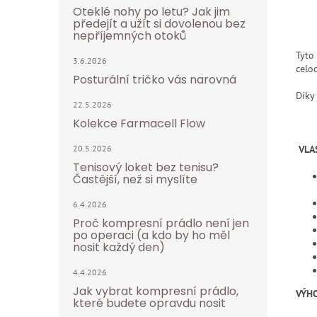
Oteklé nohy po letu? Jak jim
předejít a užít si dovolenou bez
nepříjemných otoků
Tyto
3.6.2026
celo
Posturální tričko vás narovná
Díky
22.5.2026
Kolekce Farmacell Flow
VLA
20.5.2026
Tenisový loket bez tenisu?
Častější, než si myslíte
6.4.2026
Proč kompresní prádlo není jen
po operaci (a kdo by ho měl
nosit každý den)
4.4.2026
Jak vybrat kompresní prádlo,
VÝH
které budete opravdu nosit