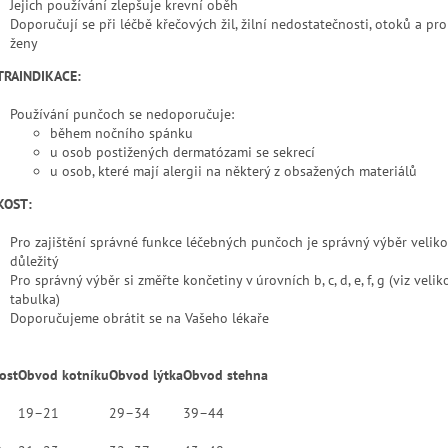
Jejich používání zlepšuje krevní oběh
Doporučují se při léčbě křečových žil, žilní nedostatečnosti, otoků a pr
ženy
RAINDIKACE:
Používání punčoch se nedoporučuje:
během nočního spánku
u osob postižených dermatózami se sekrecí
u osob, které mají alergii na některý z obsažených materiálů
KOST:
Pro zajištění správné funkce léčebných punčoch je správný výběr veliko
důležitý
Pro správný výběr si změřte končetiny v úrovních b, c, d, e, f, g (viz velik
tabulka)
Doporučujeme obrátit se na Vašeho lékaře
ost
Obvod kotníku
Obvod lýtka
Obvod stehna
19–21
29–34
39–44