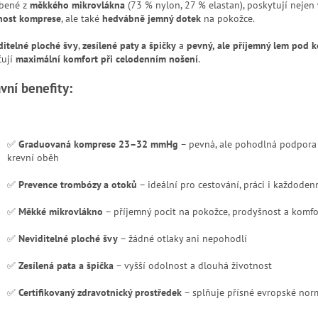
bené z
měkkého mikrovlákna
(73 % nylon, 27 % elastan), poskytují nejen
nost komprese
, ale také
hedvábně jemný dotek
na pokožce.
ditelné ploché švy
,
zesílené paty a špičky
a
pevný, ale příjemný lem pod 
čují
maximální komfort při celodenním nošení
.
vní benefity:
✅
Graduovaná komprese 23–32 mmHg
– pevná, ale pohodlná podpora
krevní oběh
✅
Prevence trombózy a otoků
– ideální pro cestování, práci i každoden
✅
Měkké mikrovlákno
– příjemný pocit na pokožce, prodyšnost a komfo
✅
Neviditelné ploché švy
– žádné otlaky ani nepohodlí
✅
Zesílená pata a špička
– vyšší odolnost a dlouhá životnost
✅
Certifikovaný zdravotnický prostředek
– splňuje přísné evropské nor