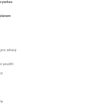
vysokou
kolenem
 pro zdravý
ní použití
rt
my