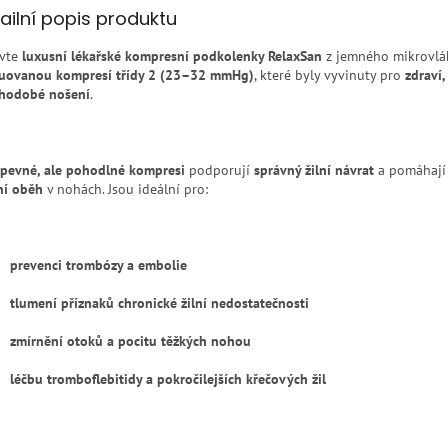
ailní popis produktu
vte
luxusní lékařské kompresní podkolenky RelaxSan
z jemného mikrovlá
uovanou kompresí třídy 2 (23–32 mmHg)
, které byly vyvinuty pro
zdraví,
hodobé nošení
.
pevné, ale pohodlné kompresi
podporují
správný žilní návrat
a pomáhaj
ní oběh
v nohách. Jsou ideální pro:
prevenci trombózy a embolie
tlumení příznaků chronické žilní nedostatečnosti
zmírnění otoků a pocitu těžkých nohou
léčbu tromboflebitidy a pokročilejších křečových žil