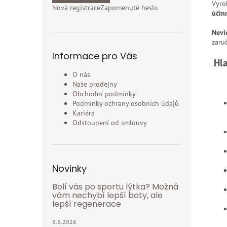
Vyro
Nová registrace
Zapomenuté heslo
účin
Nevi
zaru
Informace pro Vás
Hla
O nás
Naše prodejny
Obchodní podmínky
Podmínky ochrany osobních údajů
Kariéra
Odstoupení od smlouvy
Novinky
Bolí vás po sportu lýtka? Možná
vám nechybí lepší boty, ale
lepší regenerace
6.6.2026