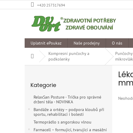
Přejít
+420 257317694
na
obsah
Uplatnit ePoukaz
Naše prodejny
O nás
Kompresní punčochy a
Punčochy
Domů
podkolenky
mikrovlák
P
Lék
o
Přeskočit
s
mmH
Kategorie
kategorie
t
r
RelaxSan Posture - Trička pro správné
Průměr
Neohod
a
držení těla - NOVINKA
hodnoce
n
produkt
Bandáže a ortézy – podpora kloubů při
n
sportu, rehabilitaci i bolesti
je
í
0,0
Termoprádlo s angorskou vlnou
p
z
Farmacell – formující, tvarující a masážní
5