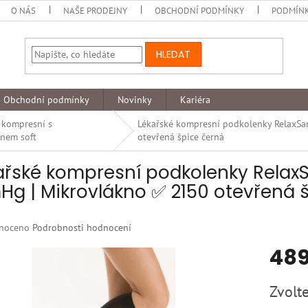
O NÁS
NAŠE PRODEJNY
OBCHODNÍ PODMÍNKY
PODMÍNK
HLEDAT
Obchodní podmínky
Novinky
Kariéra
 kompresní s
Lékařské kompresní podkolenky RelaxSa
nem soft
otevřená špice černá
ařské kompresní podkolenky RelaxSa
g | Mikrovlákno ✅ 2150 otevřená 
né
noceno
Podrobnosti hodnocení
ní
489
u
Měrná
Zvolte
cena: