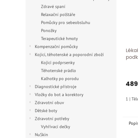
Zdravé spaní
Relaxační polštáře
Pomůcky pro sebeobsluhu
Ponožky
Terapeutické hmoty
Kompenzační pomůcky
Léka
Kojící, těhotenské a poporodní zboží
podk
Kojici podprsenky
Tříd
Mikr
Těhotenské prádlo
otev
Kalhotky po porodu
489
Diagnostické přístroje
Vložky do bot a korektory
1 | Tě
Zdravotní obuv
Dětské boty
Zdravotní potřeby
Popi
Vyhřívací dečky
NuSkin