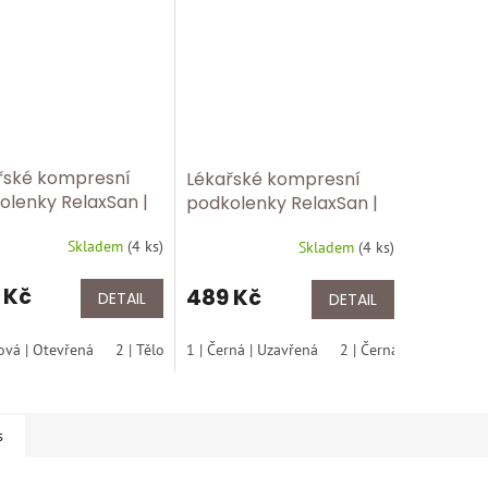
řské kompresní
Lékařské kompresní
olenky RelaxSan |
podkolenky RelaxSan |
a 2 – 23–32 mmHg |
Třída 2 – 23–32 mmHg |
Skladem
(
4 ks
)
ovlákno ✅ 2150
Skladem
(
4 ks
)
Mikrovlákno ✅ 2150
řená špice tělová
uzavřená špice černá
 Kč
489 Kč
DETAIL
DETAIL
lová | Otevřená
2 | Tělová | Otevřená
1 | Černá | Uzavřená
3 | Tělová | Otevřená
2 | Černá | Uzavřená
4 | Tělo
s