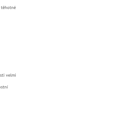
o těhotné
sti velmi
ostní