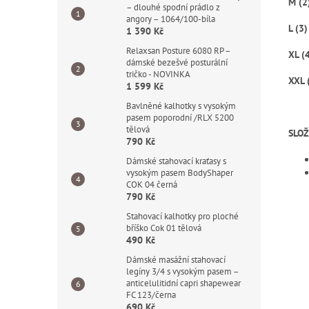
M (2
– dlouhé spodní prádlo z
angory – 1064/100-bíla
L (3)
1 390 Kč
Relaxsan Posture 6080 RP –
XL (
dámské bezešvé posturální
tričko - NOVINKA
XXL 
1 599 Kč
Bavlněné kalhotky s vysokým
pasem poporodní /RLX 5200
tělová
SLOŽ
790 Kč
Dámské stahovací kraťasy s
vysokým pasem BodyShaper
COK 04 černá
790 Kč
Stahovací kalhotky pro ploché
bříško Cok 01 tělová
490 Kč
Dámské masážní stahovací
legíny 3/4 s vysokým pasem –
anticelulitidní capri shapewear
FC 123/černa
690 Kč