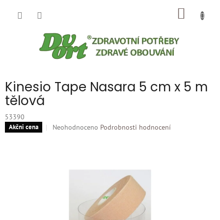
Přejít
NÁKUP
na
obsah
KOŠÍK
Kinesio Tape Nasara 5 cm x 5 m
tělová
53390
Průměrné
Neohodnoceno
Podrobnosti hodnocení
Akčni cena
hodnocení
produktu
je
0,0
z
5
hvězdiček.