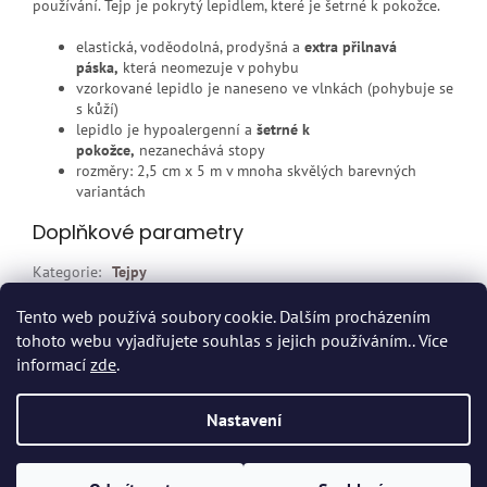
používání. Tejp je pokrytý lepidlem, které je šetrné k pokožce.
elastická, voděodolná, prodyšná a
extra přilnavá
páska,
která neomezuje v pohybu
vzorkované lepidlo je naneseno ve vlnkách (pohybuje se
s kůží)
lepidlo je hypoalergenní a
šetrné k
pokožce,
nezanechává stopy
rozměry: 2,5 cm x 5 m v mnoha skvělých barevných
variantách
Doplňkové parametry
Kategorie
:
Tejpy
EAN
:
8809095690620
Tento web používá soubory cookie. Dalším procházením
tohoto webu vyjadřujete souhlas s jejich používáním.. Více
Z
informací
zde
.
á
p
Vytvořil Shoptet
Nastavení
a
t
Copyright 2026
Dvort.cz - Zdravotnické potřeby
. Všechna práva
í