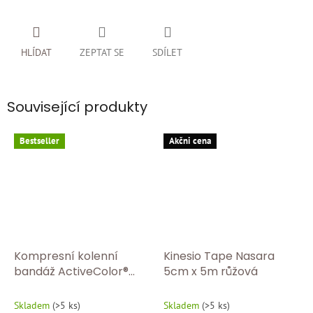
HLÍDAT
ZEPTAT SE
SDÍLET
Související produkty
Bestseller
Akčni cena
Kompresní kolenní
Kinesio Tape Nasara
bandáž ActiveColor®
5cm x 5m růžová
BORT 1440 Tělová
Skladem
(
>5 ks
)
Skladem
(
>5 ks
)