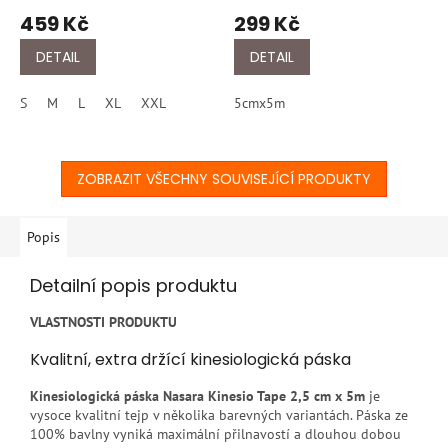
459 Kč
299 Kč
DETAIL
DETAIL
S
M
L
XL
XXL
5cmx5m
ZOBRAZIT VŠECHNY SOUVISEJÍCÍ PRODUKTY
Popis
Detailní popis produktu
VLASTNOSTI PRODUKTU
Kvalitní, extra držící kinesiologická páska
Kinesiologická páska Nasara Kinesio Tape 2,5 cm x 5m
je
vysoce kvalitní tejp v několika barevných variantách. Páska ze
100% bavlny vyniká maximální přilnavostí a dlouhou dobou