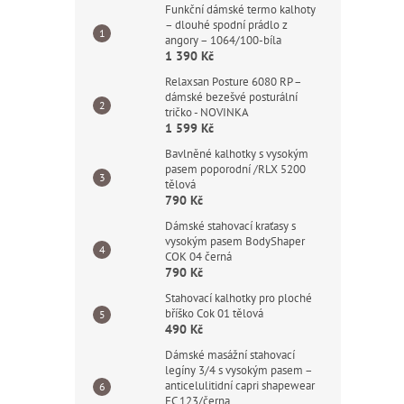
Funkční dámské termo kalhoty
– dlouhé spodní prádlo z
angory – 1064/100-bíla
1 390 Kč
Relaxsan Posture 6080 RP –
dámské bezešvé posturální
tričko - NOVINKA
1 599 Kč
Bavlněné kalhotky s vysokým
pasem poporodní /RLX 5200
tělová
790 Kč
Dámské stahovací kraťasy s
vysokým pasem BodyShaper
COK 04 černá
790 Kč
Stahovací kalhotky pro ploché
bříško Cok 01 tělová
490 Kč
Dámské masážní stahovací
legíny 3/4 s vysokým pasem –
anticelulitidní capri shapewear
FC 123/černa