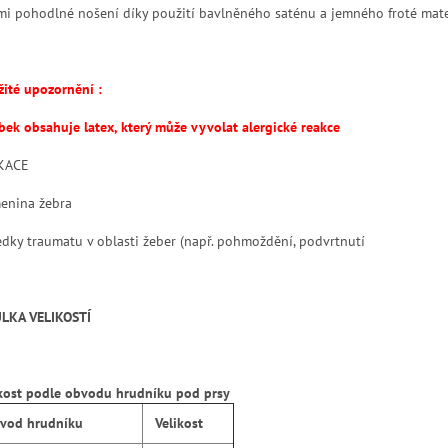
lmi pohodlné nošení díky použití bavlněného saténu a jemného froté mate
žité upozornění :
bek obsahuje latex, který může vyvolat alergické reakce
KACE
enina žebra
edky traumatu v oblasti žeber (např. pohmoždění, podvrtnutí
LKA VELIKOSTÍ
ikost podle obvodu hrudníku pod prsy
od hrudníku
Velikost