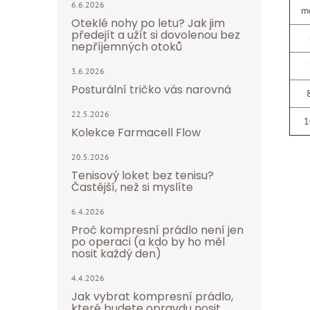
6.6.2026
mén
Oteklé nohy po letu? Jak jim
předejít a užít si dovolenou bez
66 
nepříjemných otoků
76 
3.6.2026
Posturální tričko vás narovná
89 
22.5.2026
102
Kolekce Farmacell Flow
20.5.2026
Tenisový loket bez tenisu?
Častější, než si myslíte
6.4.2026
Proč kompresní prádlo není jen
po operaci (a kdo by ho měl
nosit každý den)
4.4.2026
Jak vybrat kompresní prádlo,
které budete opravdu nosit