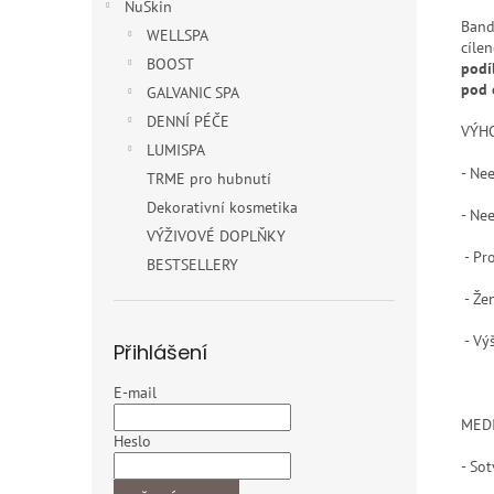
NuSkin
Band
WELLSPA
cíle
BOOST
podí
pod 
GALVANIC SPA
DENNÍ PÉČE
VÝH
LUMISPA
- Nee
TRME pro hubnutí
Dekorativní kosmetika
- Nee
VÝŽIVOVÉ DOPLŇKY
- Pr
BESTSELLERY
- Že
- Vý
Přihlášení
E-mail
MEDI
Heslo
- So