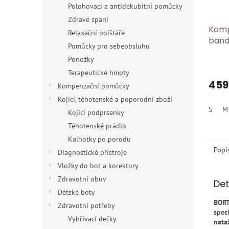
Polohovací a antidekubitní pomůcky
Zdravé spaní
Komp
Relaxační polštáře
band
Pomůcky pro sebeobsluhu
BORT
Ponožky
Terapeutické hmoty
459
Kompenzační pomůcky
Kojící, těhotenské a poporodní zboží
S
M
Kojici podprsenky
Těhotenské prádlo
Kalhotky po porodu
Popi
Diagnostické přístroje
Vložky do bot a korektory
Zdravotní obuv
Det
Dětské boty
BORT
Zdravotní potřeby
spec
Vyhřívací dečky
nata