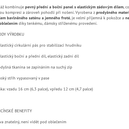
áž kombinuje
pevný přední a boční panel s elastickým zádovým dílem
, c
nou kompresi a zároveň pohodlí při nošení. Vyrobena z
prodyšného materi
lem bavlněného saténu a jemného froté
, je velmi příjemná k pokožce a
n
oblečením
díky tenkému, dámsky střiženému provedení.
ODY VÝROBKU
lastický cirkulární pás pro stabilizaci hrudníku
lastický boční a přední díl, elastický zadní díl
odyšná tkanina se zapínáním na suchý zip
nský střih vypasovaný v pase
ška: vzadu 16 cm (6,3 palce), vpředu 12 cm (4,7 palce)
CÍNSKÉ BENEFITY
tva znatelný, není vidět pod oblečením