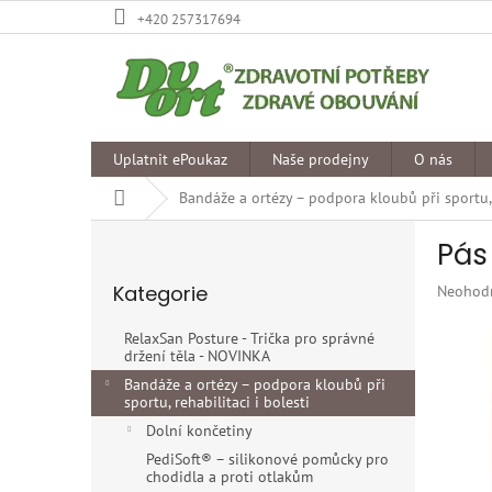
Přejít
+420 257317694
na
obsah
Uplatnit ePoukaz
Naše prodejny
O nás
Domů
Bandáže a ortézy – podpora kloubů při sportu, r
P
Pás
o
Přeskočit
s
Kategorie
Průměr
Neohod
kategorie
t
hodnoce
r
produkt
RelaxSan Posture - Trička pro správné
a
je
držení těla - NOVINKA
n
0,0
Bandáže a ortézy – podpora kloubů při
z
n
sportu, rehabilitaci i bolesti
5
í
Dolní končetiny
hvězdiče
p
PediSoft® – silikonové pomůcky pro
a
chodidla a proti otlakům