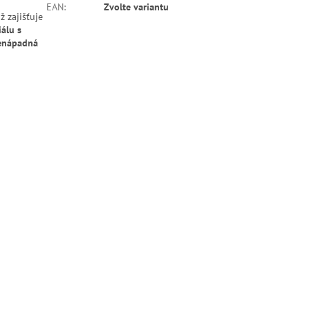
EAN
:
Zvolte variantu
ož zajišťuje
álu s
enápadná