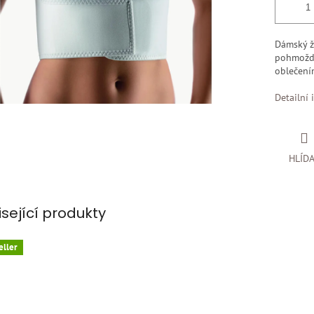
Dámský ž
pohmoždě
oblečení
Detailní 
HLÍD
isející produkty
eller