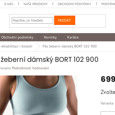
O NÁS
NAŠE PRODEJNY
OBCHODNÍ PODMÍNKY
PODMÍNK
HLEDAT
Obchodní podmínky
Novinky
Kariéra
ehabilitaci i bolesti
Pás žeberní dámský BORT 102 900
 žeberní dámský BORT 102 900
né
noceno
Podrobnosti hodnocení
ní
699
u
Měrná
Zvolte
cena:
k.
Varianta