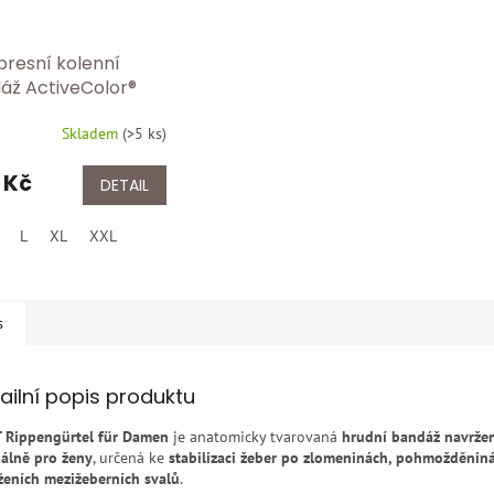
resní kolenní
áž ActiveColor®
 1440 Tělová
Skladem
(
>5 ks
)
 Kč
DETAIL
L
XL
XXL
s
ailní popis produktu
 Rippengürtel für Damen
je anatomicky tvarovaná
hrudní bandáž navrže
iálně pro ženy
, určená ke
stabilizaci žeber po zlomeninách, pohmožděnin
ženích mezižeberních svalů
.