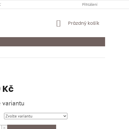
Y OCHRANY OSOBNÍCH ÚDAJŮ
KARIÉRA
Přihlášení
ODSTOUPENÍ OD SMLOU
NÁKUPNÍ
Prázdný košík
KOŠÍK
 Kč
 variantu