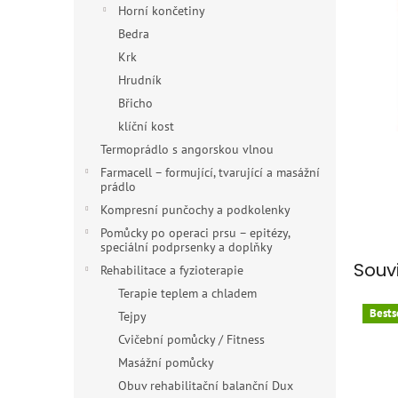
n
Horní končetiny
e
Bedra
l
Krk
Hrudník
Břicho
klíční kost
Termoprádlo s angorskou vlnou
Farmacell – formující, tvarující a masážní
prádlo
Kompresní punčochy a podkolenky
Pomůcky po operaci prsu – epitézy,
speciální podprsenky a doplňky
Souv
Rehabilitace a fyzioterapie
Terapie teplem a chladem
Bests
Tejpy
Cvičební pomůcky / Fitness
Masážní pomůcky
Obuv rehabilitační balanční Dux