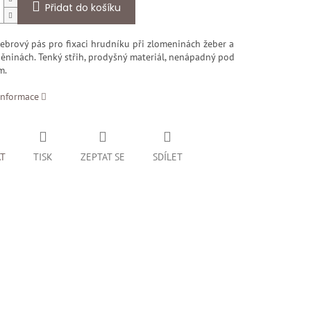
Přidat do košíku
ebrový pás pro fixaci hrudníku při zlomeninách žeber a
ninách. Tenký střih, prodyšný materiál, nenápadný pod
m.
informace
AT
TISK
ZEPTAT SE
SDÍLET