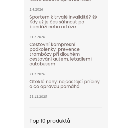
2.4.2026
Sportem k trvalé invaliditě? 😄
Kdy už je čas sáhnout po
bandáži nebo ortéze
21.2.2026
Cestovní kompresní
podkolenky: prevence
trombózy při dlouhém
cestování autem, letadlem i
autobusem
21.2.2026
Oteklé nohy: nejčastější příčiny
a co opravdu pomáhá
28.12.2025
Top 10 produktů