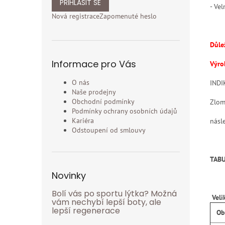
PŘIHLÁSIT SE
- Ve
Nová registrace
Zapomenuté heslo
Důle
Informace pro Vás
Výro
O nás
INDI
Naše prodejny
Obchodní podmínky
Zlom
Podmínky ochrany osobních údajů
Kariéra
násl
Odstoupení od smlouvy
TABU
Novinky
Bolí vás po sportu lýtka? Možná
Vel
vám nechybí lepší boty, ale
lepší regenerace
Obv