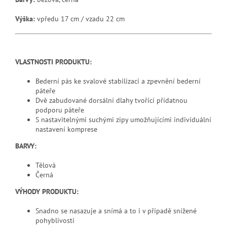
Výška:
vpředu 17 cm / vzadu 22 cm
VLASTNOSTI PRODUKTU:
Bederní pás ke svalové stabilizaci a zpevnění bederní
páteře
Dvě zabudované dorsální dlahy tvořící přídatnou
podporu páteře
S nastavitelnými suchými zipy umožňujícími individuální
nastavení komprese
BARVY:
Tělová
Černá
VÝHODY PRODUKTU:
Snadno se nasazuje a snímá a to i v případě snížené
pohyblivosti