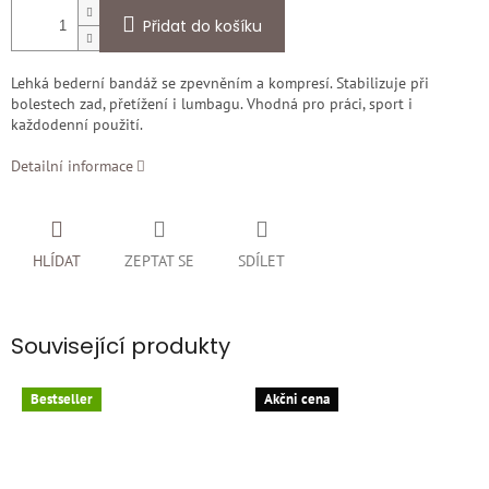
Přidat do košíku
Lehká bederní bandáž se zpevněním a kompresí. Stabilizuje při
bolestech zad, přetížení i lumbagu. Vhodná pro práci, sport i
každodenní použití.
Detailní informace
HLÍDAT
ZEPTAT SE
SDÍLET
Související produkty
Bestseller
Akčni cena