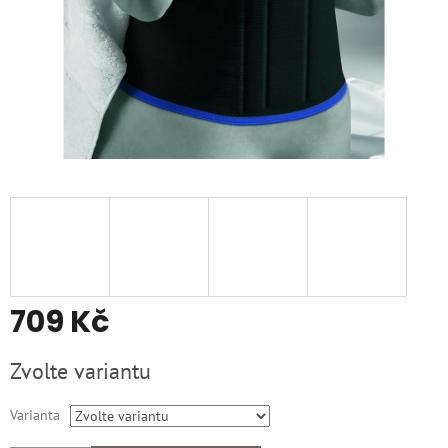
709 Kč
Měrná
Zvolte variantu
cena:
Varianta