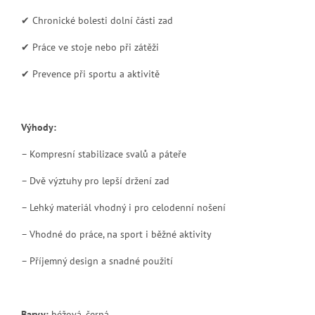
✔ Chronické bolesti dolní části zad
✔ Práce ve stoje nebo při zátěži
✔ Prevence při sportu a aktivitě
Výhody:
– Kompresní stabilizace svalů a páteře
– Dvě výztuhy pro lepší držení zad
– Lehký materiál vhodný i pro celodenní nošení
– Vhodné do práce, na sport i běžné aktivity
– Příjemný design a snadné použití
Barvy:
béžová, černá