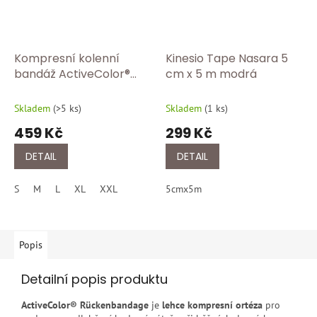
Kompresní kolenní
Kinesio Tape Nasara 5
bandáž ActiveColor®
cm x 5 m modrá
BORT 1440 Tělová
Skladem
(
>5 ks
)
Skladem
(
1 ks
)
459 Kč
299 Kč
DETAIL
DETAIL
S
M
L
XL
XXL
5cmx5m
Popis
Detailní popis produktu
ActiveColor® Rückenbandage
je
lehce kompresní ortéza
pro