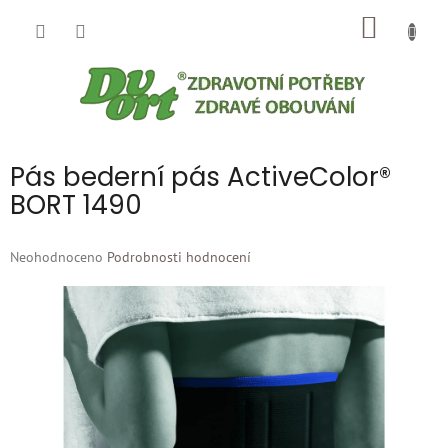
Přejít
NÁKUP
na
obsah
KOŠÍK
Pás bederní pás ActiveColor®
BORT 1490
Průměrné
Neohodnoceno
Podrobnosti hodnocení
hodnocení
produktu
je
0,0
z
5
hvězdiček.