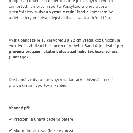
podporu a odlehčení bederní páteře při běžných denních
činnostech, při práci i sportu. Poskytuje cílenou oporu
prostřednictvím
dvou výztuh v zadní části
a kompresního
úpletu, který přispívá k lepší aktivaci svalů a držení těla.
Výška bandáže je
17 cm vpředu a 22 cm vzadu
, což umožňuje
efektivní stabilizaci bez omezení pohybu. Bandáž je ideální pro
prevenci přetížení, akutní bolesti zad nebo tzv. hexenschuss
(lumbago)
.
Dostupná ve dvou barevných variantách – béžová a černá –
pro diskrétní i sportovní vzhled.
Vhodné při:
✔ Přetížení a únava bederní páteře
✔ Akutní bolesti zad (hexenschuss)