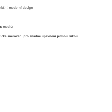
nkční, moderní design
a:
modrá
tické šněrování pro snadné upevnění jednou rukou