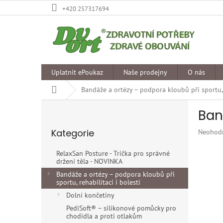
Přejít
+420 257317694
na
obsah
Uplatnit ePoukaz
Naše prodejny
O nás
Domů
Bandáže a ortézy – podpora kloubů při sportu, r
P
Ban
o
Přeskočit
s
Kategorie
Průměr
Neohod
kategorie
t
hodnoce
r
produkt
RelaxSan Posture - Trička pro správné
a
je
držení těla - NOVINKA
n
0,0
Bandáže a ortézy – podpora kloubů při
z
n
sportu, rehabilitaci i bolesti
5
í
Dolní končetiny
hvězdiče
p
PediSoft® – silikonové pomůcky pro
a
chodidla a proti otlakům