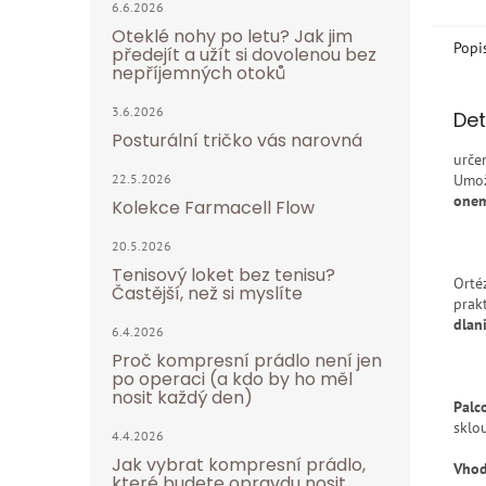
6.6.2026
Oteklé nohy po letu? Jak jim
Popi
předejít a užít si dovolenou bez
nepříjemných otoků
3.6.2026
Det
Posturální tričko vás narovná
urče
Umož
22.5.2026
onem
Kolekce Farmacell Flow
20.5.2026
Tenisový loket bez tenisu?
Orté
Častější, než si myslíte
prak
dlan
6.4.2026
Proč kompresní prádlo není jen
po operaci (a kdo by ho měl
nosit každý den)
Palc
sklo
4.4.2026
Jak vybrat kompresní prádlo,
Vhod
které budete opravdu nosit