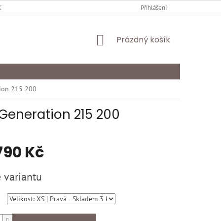
Y OCHRANY OSOBNÍCH ÚDAJŮ
KARIÉRA
Přihlášení
ODSTOUPENÍ OD SMLOU
NÁKUPNÍ
Prázdný košík
KOŠÍK
tion 215 200
 Generation 215 200
790 Kč
 variantu