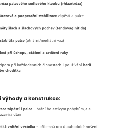
tróza palcového sedlového kloubu (rhizartróza)
úrazová a pooperační stabilizace
zápěstí a palce
něty šlach a šlachových pochev (tendovaginitida)
stabilita palce
(ulnární/mediální vaz)
lest při úchopu, otáčení a zatížení ruky
dpora při každodenních činnostech i používání
berlí
bo chodítka
í výhody a konstrukce:
xace zápěstí i palce
– brání bolestivým pohybům, ale
uzavírá dlaň
kká vnitřní výstelka
– příjemná pro dlouhodobé nošení