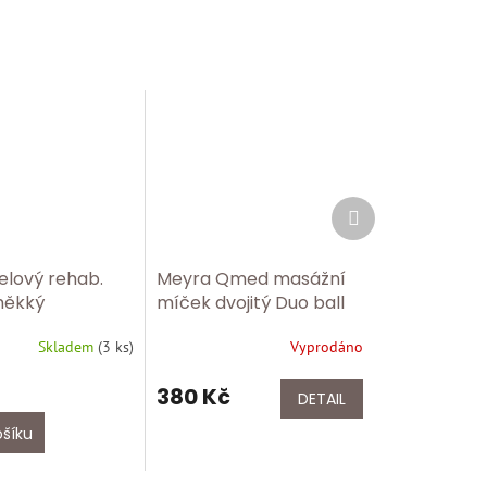
Další
produkt
elový rehab.
Meyra Qmed masážní
měkký
míček dvojitý Duo ball
Skladem
(
3 ks
)
Vyprodáno
380 Kč
DETAIL
ošíku