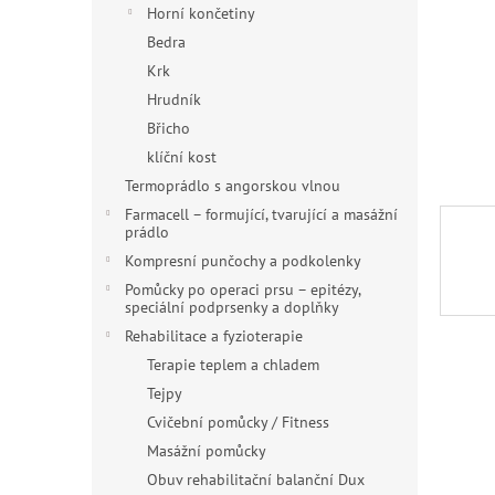
n
Horní končetiny
e
Bedra
l
Krk
Hrudník
Břicho
klíční kost
Termoprádlo s angorskou vlnou
Farmacell – formující, tvarující a masážní
prádlo
Kompresní punčochy a podkolenky
Pomůcky po operaci prsu – epitézy,
speciální podprsenky a doplňky
Rehabilitace a fyzioterapie
Terapie teplem a chladem
Tejpy
Cvičební pomůcky / Fitness
Masážní pomůcky
Obuv rehabilitační balanční Dux