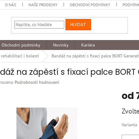
O NÁS
NAŠE PRODEJNY
OBCHODNÍ PODMÍNKY
PODMÍNK
HLEDAT
Obchodní podmínky
Novinky
Kariéra
ehabilitaci i bolesti
Bandáž na zápěstí s fixací palce BORT Genera
dáž na zápěstí s fixací palce BORT
né
noceno
Podrobnosti hodnocení
ní
od
u
Měrná
Zvolte
cena:
k.
Varianta