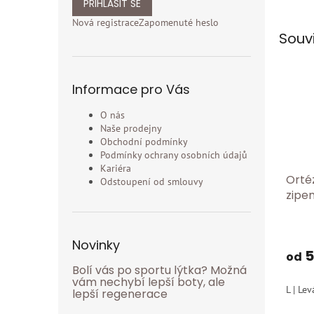
PŘIHLÁSIT SE
Nová registrace
Zapomenuté heslo
Souv
Informace pro Vás
O nás
Naše prodejny
Obchodní podmínky
Podmínky ochrany osobních údajů
Kariéra
Orté
Odstoupení od smlouvy
zipe
Eco s
silik
620
Novinky
5
od
Bolí vás po sportu lýtka? Možná
vám nechybí lepší boty, ale
L | Lev
lepší regenerace