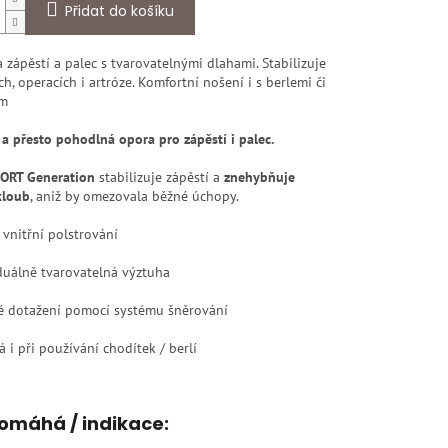
Přidat do košíku
 zápěstí a palec s tvarovatelnými dlahami. Stabilizuje
ch, operacích i artróze. Komfortní nošení i s berlemi či
em
a přesto pohodlná opora pro zápěstí i palec.
ORT Generation
stabilizuje zápěstí a
znehybňuje
kloub
, aniž by omezovala běžné úchopy.
vnitřní polstrování
duálně tvarovatelná výztuha
 dotažení pomocí systému šněrování
i při používání chodítek / berlí
omáhá / indikace: