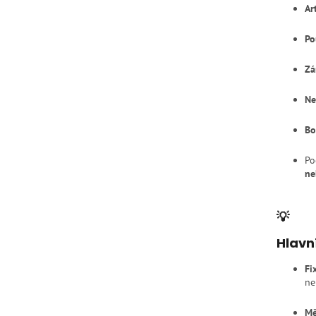
Ar
Po
Zá
Ne
Bo
Po
ne
💡
Hlavn
Fi
ne
Mě