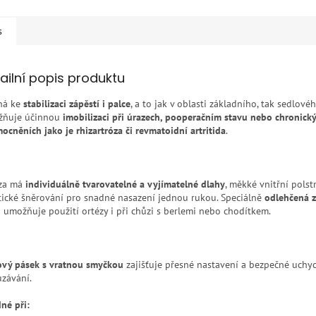
s
ailní popis produktu
ná ke
stabilizaci zápěstí i palce
, a to jak v oblasti základního, tak sedlové
ňuje účinnou
imobilizaci při úrazech, pooperačním stavu nebo chronick
ocněních jako je rhizartróza či revmatoidní artritida
.
za má
individuálně tvarovatelné a vyjímatelné dlahy
, měkké vnitřní polst
tické šněrování pro snadné nasazení jednou rukou. Speciálně
odlehčená z
i
umožňuje použití ortézy i při chůzi s berlemi nebo chodítkem.
ový pásek s vratnou smyčkou
zajišťuje přesné nastavení a bezpečné uchy
uzávání.
né při: