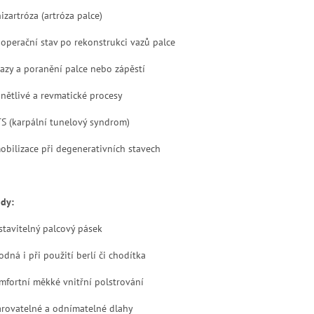
izartróza (artróza palce)
operační stav po rekonstrukci vazů palce
azy a poranění palce nebo zápěstí
nětlivé a revmatické procesy
S (karpální tunelový syndrom)
obilizace při degenerativních stavech
dy:
stavitelný palcový pásek
dná i při použití berlí či chodítka
mfortní měkké vnitřní polstrování
arovatelné a odnímatelné dlahy