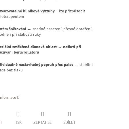
tvarovatelné hliníkové výztuhy
– lze přizpůsobit
zioterapeutem
stém šněrování
→ snadné nasazení, přesné dotažení,
odné i při slabosti ruky
eciální změkčená dlanová oblast
→
neškrtí při
užívání berlí/rollátoru
dividuálně nastavitelný popruh přes palec
→ stabilní
xace bez tlaku
informace
AT
TISK
ZEPTAT SE
SDÍLET