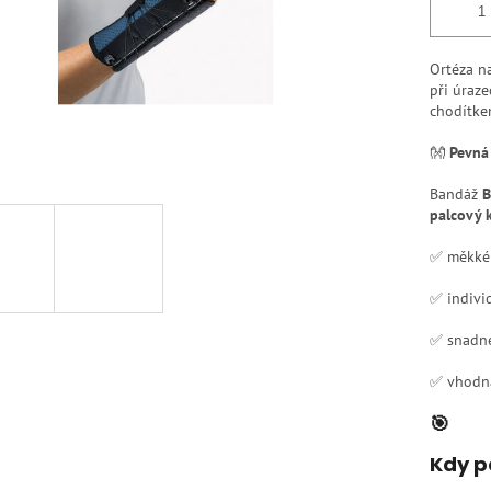
Ortéza na
při úraze
chodítk
👐
Pevná 
Bandáž
B
palcový 
✅ měkké 
✅ indivi
✅ snadné
✅ vhodná 
🎯
Kdy p