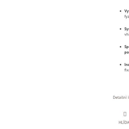
Vy
fy
Sy
vh
Sp
po
In
fi
Detailní 
HLÍD