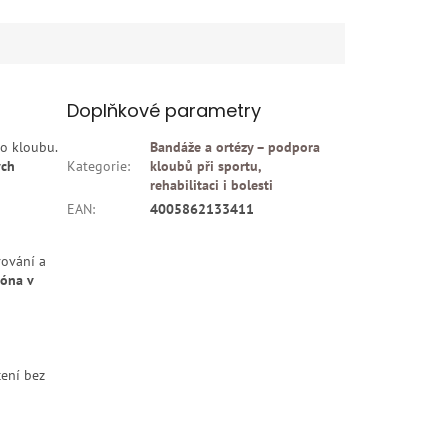
Doplňkové parametry
ho kloubu.
Bandáže a ortézy – podpora
ých
Kategorie
:
kloubů při sportu,
rehabilitaci i bolesti
EAN
:
4005862133411
rování a
óna v
cení bez