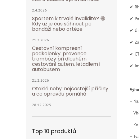
✔ Rh
2.4.2026
Sportem k trvalé invaliditě? 😄
✔ Po
Kdy už je čas sáhnout po
bandáži nebo ortéze
✔ Úr
21.2.2026
✔ Zá
Cestovní kompresní
podkolenky: prevence
✔ CT
trombózy při dlouhém
cestování autem, letadlem i
✔ Im
autobusem
21.2.2026
Oteklé nohy: nejčastější příčiny
Výho
a co opravdu pomáhá
– Na
28.12.2025
– Vho
– Ko
Top 10 produktů
– Tv