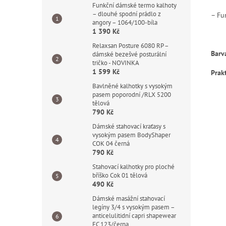
Funkční dámské termo kalhoty
– dlouhé spodní prádlo z
– Fu
angory – 1064/100-bíla
1 390 Kč
Relaxsan Posture 6080 RP –
Barv
dámské bezešvé posturální
tričko - NOVINKA
1 599 Kč
Prak
Bavlněné kalhotky s vysokým
pasem poporodní /RLX 5200
tělová
790 Kč
Dámské stahovací kraťasy s
vysokým pasem BodyShaper
COK 04 černá
790 Kč
Stahovací kalhotky pro ploché
bříško Cok 01 tělová
490 Kč
Dámské masážní stahovací
legíny 3/4 s vysokým pasem –
anticelulitidní capri shapewear
FC 123/černa