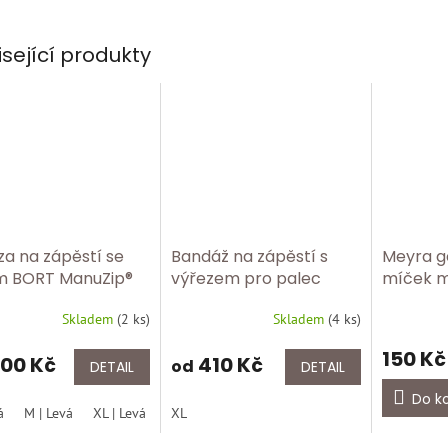
isející produkty
za na zápěstí se
Bandáž na zápěstí s
Meyra g
m BORT ManuZip®
výřezem pro palec
míček 
 dlahou a
BORT 112020 Tělová
Skladem
(
2 ks
)
Skladem
(
4 ks
)
onovou pelotou 112
150 Kč
00 Kč
410 Kč
od
DETAIL
DETAIL
Do k
á
M | Levá
XL | Levá
S | Pravá
XL
L | Pravá
XL | Pravá