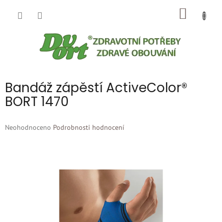
Přejít
NÁKUP
na
obsah
KOŠÍK
Bandáž zápěstí ActiveColor®
BORT 1470
Průměrné
Neohodnoceno
Podrobnosti hodnocení
hodnocení
produktu
je
0,0
z
5
hvězdiček.