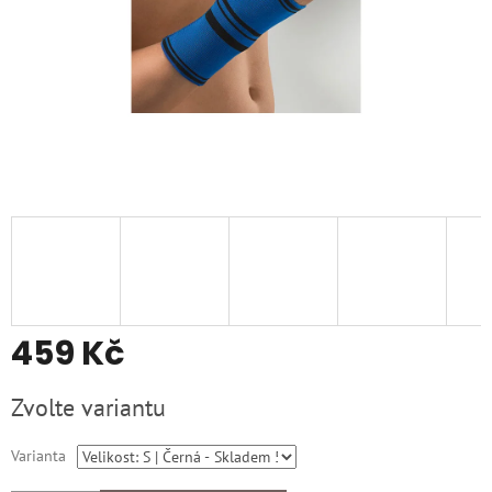
459 Kč
Měrná
Zvolte variantu
cena:
Varianta