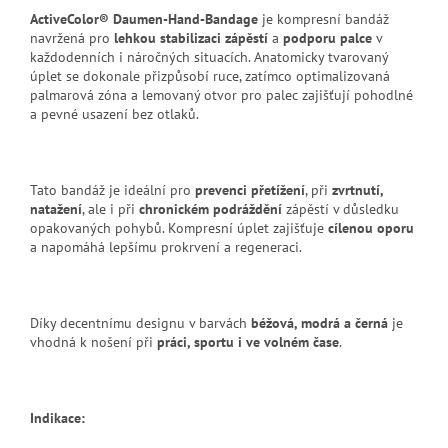
ActiveColor® Daumen-Hand-Bandage
je kompresní bandáž
navržená pro
lehkou stabilizaci zápěstí
a
podporu palce
v
každodenních i náročných situacích. Anatomicky tvarovaný
úplet se dokonale přizpůsobí ruce, zatímco optimalizovaná
palmarová zóna a lemovaný otvor pro palec zajišťují pohodlné
a pevné usazení bez otlaků.
Tato bandáž je ideální pro
prevenci přetížení
, při
zvrtnutí,
natažení
, ale i při
chronickém podráždění
zápěstí v důsledku
opakovaných pohybů. Kompresní úplet zajišťuje
cílenou oporu
a napomáhá lepšímu prokrvení a regeneraci.
Díky decentnímu designu v barvách
béžová, modrá a černá
je
vhodná k nošení při
práci, sportu i ve volném čase
.
Indikace: