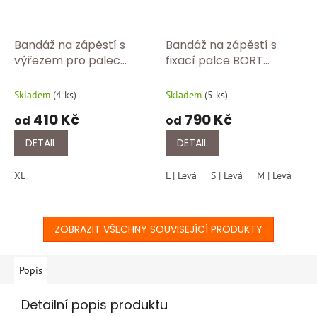
Bandáž na zápěstí s
Bandáž na zápěstí s
výřezem pro palec
fixací palce BORT
BORT 112020 Tělová
Generation 215 200
Skladem
(
4 ks
)
Skladem
(
5 ks
)
410 Kč
790 Kč
od
od
DETAIL
DETAIL
XL
L | Levá
S | Levá
M | Levá
XL
ZOBRAZIT VŠECHNY SOUVISEJÍCÍ PRODUKTY
Popis
Detailní popis produktu