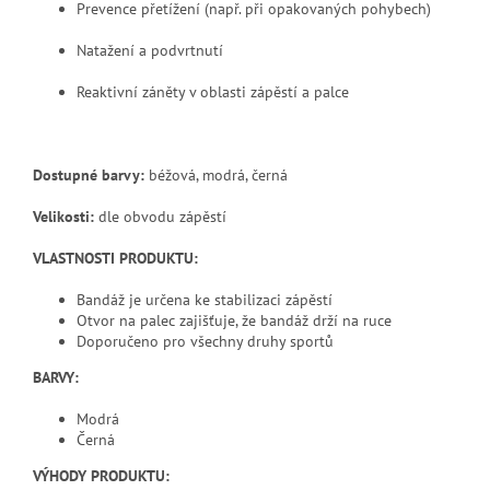
Prevence přetížení (např. při opakovaných pohybech)
Natažení a podvrtnutí
Reaktivní záněty v oblasti zápěstí a palce
Dostupné barvy:
béžová, modrá, černá
Velikosti:
dle obvodu zápěstí
VLASTNOSTI PRODUKTU:
Bandáž je určena ke stabilizaci zápěstí
Otvor na palec zajišťuje, že bandáž drží na ruce
Doporučeno pro všechny druhy sportů
BARVY:
Modrá
Černá
VÝHODY PRODUKTU: