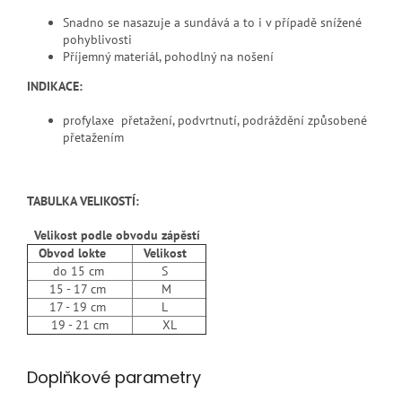
Snadno se nasazuje a sundává a to i v případě snížené
pohyblivosti
Příjemný materiál, pohodlný na nošení
INDIKACE:
profylaxe přetažení, podvrtnutí, podráždění způsobené
přetažením
TABULKA VELIKOSTÍ:
Velikost podle obvodu zápěstí
Obvod lokte
Velikost
do 15 cm
S
15 - 17 cm
M
17 - 19 cm
L
19 - 21 cm
XL
Doplňkové parametry