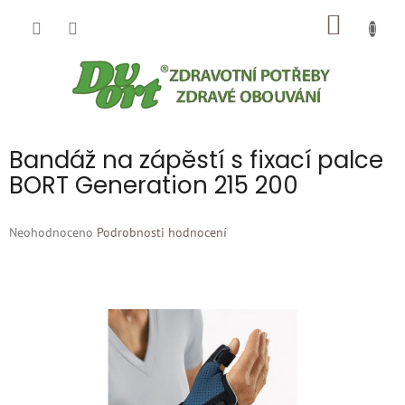
Přejít
NÁKUP
na
obsah
KOŠÍK
Bandáž na zápěstí s fixací palce
BORT Generation 215 200
Průměrné
Neohodnoceno
Podrobnosti hodnocení
hodnocení
produktu
je
0,0
z
5
hvězdiček.