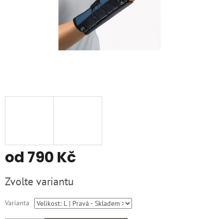
od
790 Kč
Měrná
Zvolte variantu
cena:
Varianta