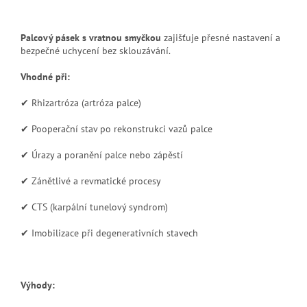
Palcový pásek s vratnou smyčkou
zajišťuje přesné nastavení a
bezpečné uchycení bez sklouzávání.
Vhodné při:
✔ Rhizartróza (artróza palce)
✔ Pooperační stav po rekonstrukci vazů palce
✔ Úrazy a poranění palce nebo zápěstí
✔ Zánětlivé a revmatické procesy
✔ CTS (karpální tunelový syndrom)
✔ Imobilizace při degenerativních stavech
Výhody: