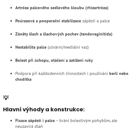
Artróza palcového sedlového kloubu (rhizartróza)
Poúrazová a pooperační stabilizace
zápěstí a palce
Záněty šlach a šlachových pochev (tendovaginitida)
Nestabilita palce
(ulnární/mediální vaz)
Bolest při úchopu, otáčení a zatížení ruky
Podpora při každodenních činnostech i používání
berlí nebo
chodítka
💡
Hlavní výhody a konstrukce:
Fixace zápěstí i palce
– brání bolestivým pohybům, ale
neuzavírá dlaň