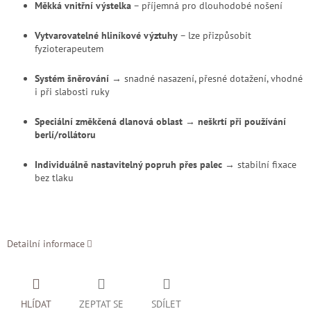
Měkká vnitřní výstelka
– příjemná pro dlouhodobé nošení
Vytvarovatelné hliníkové výztuhy
– lze přizpůsobit
fyzioterapeutem
Systém šněrování
→ snadné nasazení, přesné dotažení, vhodné
i při slabosti ruky
Speciální změkčená dlanová oblast
→
neškrtí při používání
berlí/rollátoru
Individuálně nastavitelný popruh přes palec
→ stabilní fixace
bez tlaku
Detailní informace
HLÍDAT
ZEPTAT SE
SDÍLET