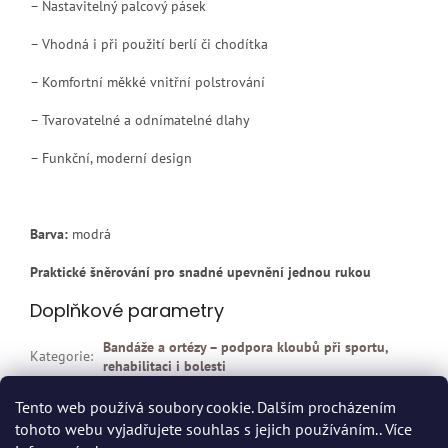
– Nastavitelný palcový pásek
– Vhodná i při použití berlí či chodítka
– Komfortní měkké vnitřní polstrování
– Tvarovatelné a odnímatelné dlahy
– Funkční, moderní design
Barva:
modrá
Praktické šněrování pro snadné upevnění jednou rukou
Doplňkové parametry
Bandáže a ortézy – podpora kloubů při sportu,
Kategorie
:
rehabilitaci i bolesti
EAN
:
4005862133442
Tento web používá soubory cookie. Dalším procházením
tohoto webu vyjadřujete souhlas s jejich používáním.. Více
Z