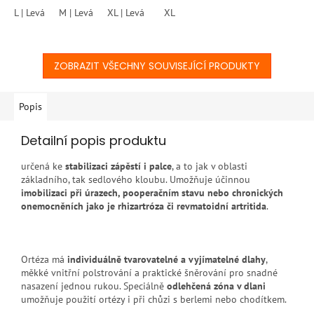
L | Levá
M | Levá
XL | Levá
S | Pravá
XL
L | Pravá
XL | Pravá
ZOBRAZIT VŠECHNY SOUVISEJÍCÍ PRODUKTY
Popis
Detailní popis produktu
určená ke
stabilizaci zápěstí i palce
, a to jak v oblasti
základního, tak sedlového kloubu. Umožňuje účinnou
imobilizaci při úrazech, pooperačním stavu nebo chronických
onemocněních jako je rhizartróza či revmatoidní artritida
.
Ortéza má
individuálně tvarovatelné a vyjímatelné dlahy
,
měkké vnitřní polstrování a praktické šněrování pro snadné
nasazení jednou rukou. Speciálně
odlehčená zóna v dlani
umožňuje použití ortézy i při chůzi s berlemi nebo chodítkem.