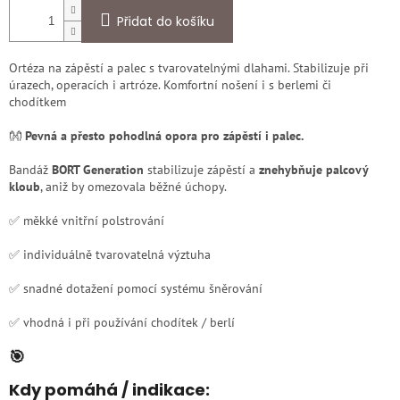
Přidat do košíku
Ortéza na zápěstí a palec s tvarovatelnými dlahami. Stabilizuje při
úrazech, operacích i artróze. Komfortní nošení i s berlemi či
chodítkem
👐
Pevná a přesto pohodlná opora pro zápěstí i palec.
Bandáž
BORT Generation
stabilizuje zápěstí a
znehybňuje palcový
kloub
, aniž by omezovala běžné úchopy.
✅ měkké vnitřní polstrování
✅ individuálně tvarovatelná výztuha
✅ snadné dotažení pomocí systému šněrování
✅ vhodná i při používání chodítek / berlí
🎯
Kdy pomáhá / indikace: