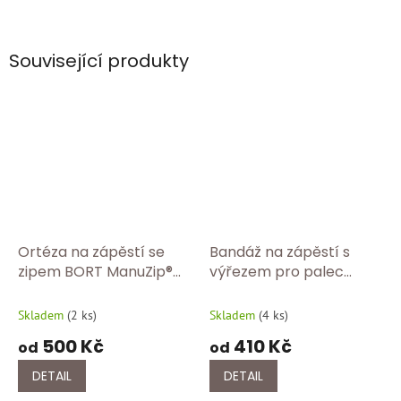
Související produkty
Ortéza na zápěstí se
Bandáž na zápěstí s
zipem BORT ManuZip®
výřezem pro palec
Eco s dlahou a
BORT 112020 Tělová
silikonovou pelotou 112
Skladem
(
2 ks
)
Skladem
(
4 ks
)
620
500 Kč
410 Kč
od
od
DETAIL
DETAIL