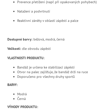
Prevence přetížení (např. při opakovaných pohybech)
Natažení a podvrtnutí
Reaktivní záněty v oblasti zápěstí a palce
Dostupné barvy:
béžová, modrá, černá
Velikosti:
dle obvodu zápěstí
VLASTNOSTI PRODUKTU:
Bandáž je určena ke stabilizaci zápěstí
Otvor na palec zajišťuje, že bandáž drží na ruce
Doporučeno pro všechny druhy sportů
BARVY:
Modrá
Černá
VÝHODY PRODUKTU: