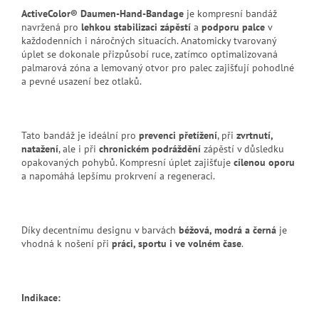
ActiveColor® Daumen-Hand-Bandage
je kompresní bandáž
navržená pro
lehkou stabilizaci zápěstí
a
podporu palce
v
každodenních i náročných situacích. Anatomicky tvarovaný
úplet se dokonale přizpůsobí ruce, zatímco optimalizovaná
palmarová zóna a lemovaný otvor pro palec zajišťují pohodlné
a pevné usazení bez otlaků.
Tato bandáž je ideální pro
prevenci přetížení
, při
zvrtnutí,
natažení
, ale i při
chronickém podráždění
zápěstí v důsledku
opakovaných pohybů. Kompresní úplet zajišťuje
cílenou oporu
a napomáhá lepšímu prokrvení a regeneraci.
Díky decentnímu designu v barvách
béžová, modrá a černá
je
vhodná k nošení při
práci, sportu i ve volném čase
.
Indikace: