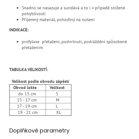
Snadno se nasazuje a sundává a to i v případě snížené
pohyblivosti
Příjemný materiál, pohodlný na nošení
INDIKACE:
profylaxe přetažení, podvrtnutí, podráždění způsobené
přetažením
TABULKA VELIKOSTÍ:
Velikost podle obvodu zápěstí
Obvod lokte
Velikost
do 15 cm
S
15 - 17 cm
M
17 - 19 cm
L
19 - 21 cm
XL
Doplňkové parametry