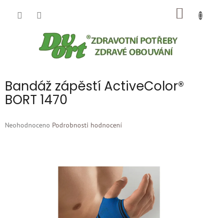
Přejít
NÁKUP
na
obsah
KOŠÍK
Bandáž zápěstí ActiveColor®
BORT 1470
Průměrné
Neohodnoceno
Podrobnosti hodnocení
hodnocení
produktu
je
0,0
z
5
hvězdiček.