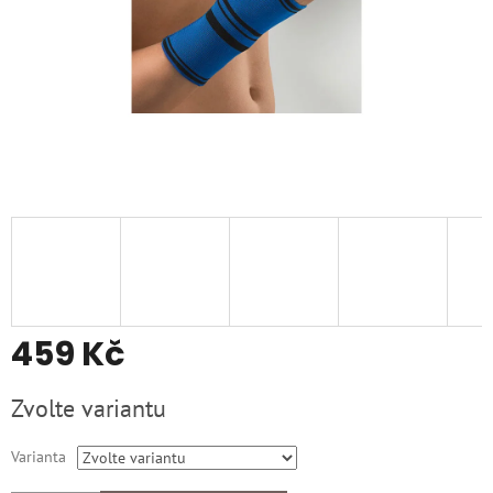
459 Kč
Měrná
Zvolte variantu
cena:
Varianta