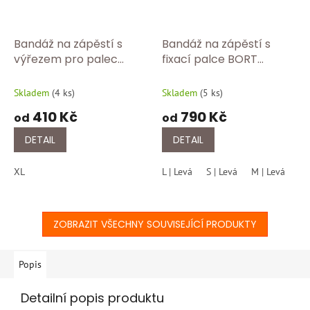
Bandáž na zápěstí s
Bandáž na zápěstí s
výřezem pro palec
fixací palce BORT
BORT 112020 Tělová
Generation 215 200
Skladem
(
4 ks
)
Skladem
(
5 ks
)
410 Kč
790 Kč
od
od
DETAIL
DETAIL
XL
L | Levá
S | Levá
M | Levá
XL
ZOBRAZIT VŠECHNY SOUVISEJÍCÍ PRODUKTY
Popis
Detailní popis produktu