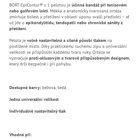
BORT EpiContur® s 1 pelotou je
účinná bandáž při tenisovém
nebo golfovém lokti
. Měkká a anatomicky tvarovaná ortéza
zmírňuje bolest a přetížení v oblasti úponu svalů předloktí – ať
už jde o
epikondylitidu, tendopatii nebo chronické záněty z
přetížení
.
Pelota je
volně nastavitelná a cíleně působí tlakem
na
postižené místo. Díky praktickému suchému zipu a univerzální
velikosti se přizpůsobí každému tvaru ruky. Ortéza se
vyznačuje
proti-skluzovým a tvarově přizpůsobeným designem
,
který drží bezpečně i při pohybu.
Dostupné barvy:
béžová, šedá
Jedna univerzální velikost
Individuálně nastavitelný tlak
Vhodné při: