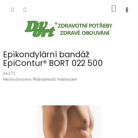
Přejít
NÁKUP
na
obsah
KOŠÍK
Epikondylární bandáž
EpiContur® BORT 022 500
66173
Průměrné
Neohodnoceno
Podrobnosti hodnocení
hodnocení
produktu
je
0,0
z
5
hvězdiček.