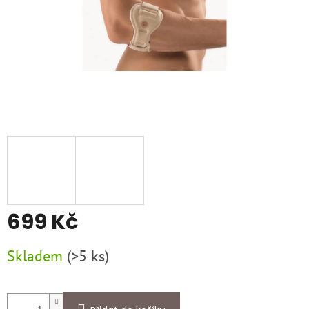
699 Kč
Měrná
Skladem
(
>5 ks
)
cena: