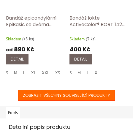
Bandáž epicondylární
Bandáž lokte
EpiBasic se dvěma
ActiveColor® BORT 1420
pelotami BORT 122 600
Tělová
Skladem
(
>5 ks
)
Skladem
(
3 ks
)
890 Kč
400 Kč
od
DETAIL
DETAIL
S
M
L
XL
XXL
XS
S
M
L
XL
ZOBRAZIT VŠECHNY SOUVISEJÍCÍ PRODUKTY
Popis
Detailní popis produktu