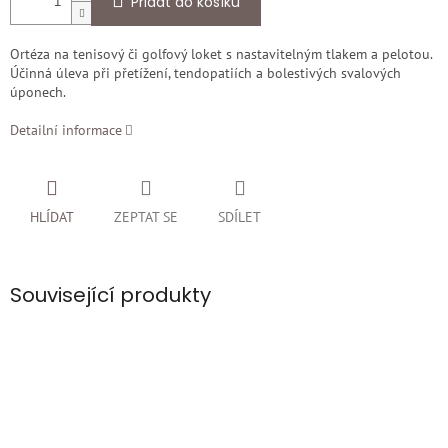
Přidat do košíku
Ortéza na tenisový či golfový loket s nastavitelným tlakem a pelotou.
Účinná úleva při přetížení, tendopatiích a bolestivých svalových
úponech.
Detailní informace
HLÍDAT
ZEPTAT SE
SDÍLET
Související produkty