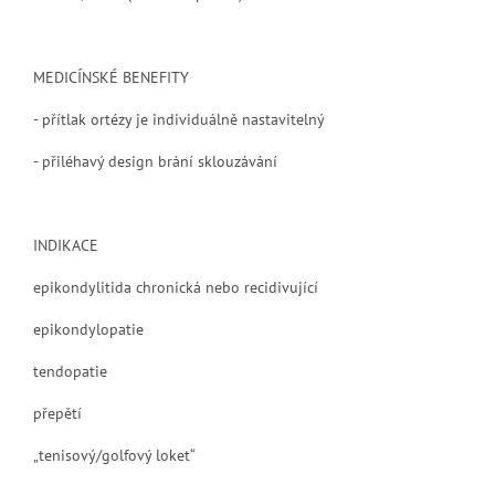
MEDICÍNSKÉ BENEFITY
- přítlak ortézy je individuálně nastavitelný
- přiléhavý design brání sklouzávání
INDIKACE
epikondylitida
chronická nebo recidivující
epikondylopatie
tendopatie
přepětí
„tenisový/golfový loket“