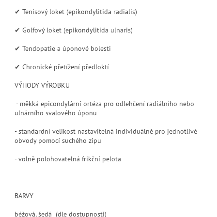
✔ Tenisový loket (epikondylitida radialis)
✔ Golfový loket (epikondylitida ulnaris)
✔ Tendopatie a úponové bolesti
✔ Chronické přetížení předloktí
VÝHODY VÝROBKU
- měkká epicondylární ortéza pro odlehčení radiálního nebo
ulnárního svalového úponu
- standardní velikost nastavitelná individuálně pro jednotlivé
obvody pomocí suchého zipu
- volně polohovatelná frikční pelota
BARVY
béžová, šedá
(dle dostupnosti)