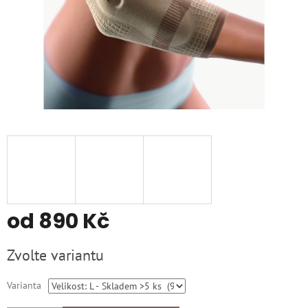
od
890 Kč
Měrná
Zvolte variantu
cena:
Varianta