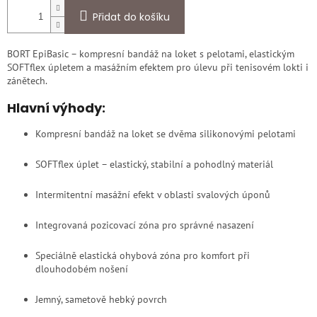
Přidat do košíku
BORT EpiBasic – kompresní bandáž na loket s pelotami, elastickým
SOFTflex úpletem a masážním efektem pro úlevu při tenisovém lokti i
zánětech.
Hlavní výhody:
Kompresní bandáž na loket se dvěma silikonovými pelotami
SOFTflex úplet – elastický, stabilní a pohodlný materiál
Intermitentní masážní efekt v oblasti svalových úponů
Integrovaná pozicovací zóna pro správné nasazení
Speciálně elastická ohybová zóna pro komfort při
dlouhodobém nošení
Jemný, sametově hebký povrch