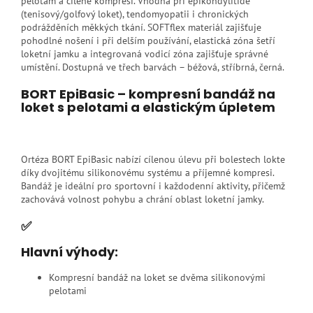
pelotám a cílené kompresi. Vhodná při epikondylitidě
(tenisový/golfový loket), tendomyopatii i chronických
podrážděních měkkých tkání. SOFTflex materiál zajišťuje
pohodlné nošení i při delším používání, elastická zóna šetří
loketní jamku a integrovaná vodicí zóna zajišťuje správné
umístění. Dostupná ve třech barvách – béžová, stříbrná, černá.
BORT EpiBasic – kompresní bandáž na
loket s pelotami a elastickým úpletem
Ortéza BORT EpiBasic nabízí cílenou úlevu při bolestech lokte
díky dvojitému silikonovému systému a příjemné kompresi.
Bandáž je ideální pro sportovní i každodenní aktivity, přičemž
zachovává volnost pohybu a chrání oblast loketní jamky.
✅
Hlavní výhody:
Kompresní bandáž na loket se dvěma silikonovými
pelotami