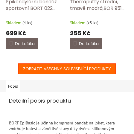
Epikondylární bandáž
Therraputty střední,
sportovní BORT 022
tmavě modrá,BOR 951
500SP Uni
505
Skladem
(
4 ks
)
Skladem
(
>5 ks
)
699 Kč
255 Kč
Do košíku
Do košíku
ZOBRAZIT VŠECHNY SOUVISEJÍCÍ PRODUKTY
Popis
Detailní popis produktu
BORT EpiBasic je účinná kompresní bandáž na loket, která
zmírňuje bolest a zánětlivé stavy díky dvěma silikonovým