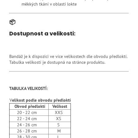
měkkých tkání v oblasti lokte
📦
Dostupnost a velikosti:
Bandáž je k dispozici ve více velikostech dle obvodu předloktí.
Tabulka velikostí je dostupná na stránce produktu.
TABULKA VELIKOSTÍ:
V
elikost podle obvodu předloktí
Obvod předloktí
Velikost
20 - 22 cm
XXS
22 - 24 cm
XS
24 - 26 cm
S
26 - 28 cm
M
28 - 30 cm
L