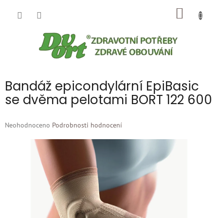
Přejít
NÁKUP
na
obsah
KOŠÍK
Bandáž epicondylární EpiBasic
se dvěma pelotami BORT 122 600
Průměrné
Neohodnoceno
Podrobnosti hodnocení
hodnocení
produktu
je
0,0
z
5
hvězdiček.