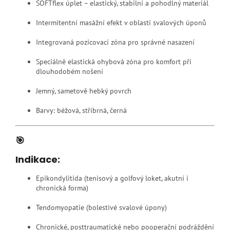
SOFTflex úplet – elastický, stabilní a pohodlný materiál
Intermitentní masážní efekt v oblasti svalových úponů
Integrovaná pozicovací zóna pro správné nasazení
Speciálně elastická ohybová zóna pro komfort při
dlouhodobém nošení
Jemný, sametově hebký povrch
Barvy: béžová, stříbrná, černá
🎯
Indikace:
Epikondylitida (tenisový a golfový loket, akutní i
chronická forma)
Tendomyopatie (bolestivé svalové úpony)
Chronické, posttraumatické nebo pooperační podráždění