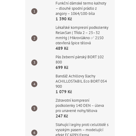
Funkční dámské termo kalhoty
– dlouhé spodní prádlo z
angory – 1064/100-bíla
1 390 Kč
Lékařské kompresní podkolenky
RelaxSan | Třída 2 – 23–32
mmHg | Mikrovlákno ✅ 2150
otevřená špice tělová
489 Kč
Pás žeberní pánský BORT 102
800
699 Kč
Bandáž Achillovy šlachy
ACHILLOSTABIL Eco BORT 054
900
1 079 Kč
Zdravotní kompresní
podkolenky 140 DEN – úleva
pro unavené nohy/tělova
247 Kč
Stahující legíny proti celulitidě s
vysokým pasem – modelující
efekt FC 609Y/černa