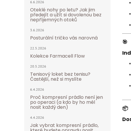
6.6.2026
Oteklé nohy po letu? Jak jim
předejít a užít si dovolenou bez
nepříjemných otoků
3.6.2026
Posturální tričko vás narovná
🎯
22.5.2026
Ind
Kolekce Farmacell Flow
20.5.2026
Tenisový loket bez tenisu?
Častější, než si myslíte
6.4.2026
Proč kompresní prádlo není jen
po operaci (a kdo by ho měl
nosit každý den)
📦
4.4.2026
Dos
Jak vybrat kompresní prádlo,
které budete opravdu nosit