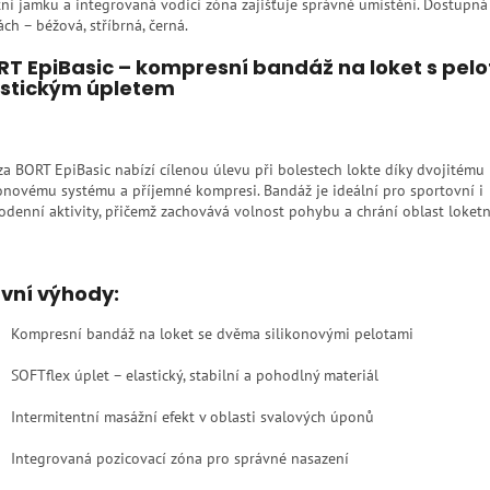
tní jamku a integrovaná vodicí zóna zajišťuje správné umístění. Dostupná
ch – béžová, stříbrná, černá.
T EpiBasic – kompresní bandáž na loket s pel
astickým úpletem
za BORT EpiBasic nabízí cílenou úlevu při bolestech lokte díky dvojitému
konovému systému a příjemné kompresi. Bandáž je ideální pro sportovní i
odenní aktivity, přičemž zachovává volnost pohybu a chrání oblast loketn
vní výhody:
Kompresní bandáž na loket se dvěma silikonovými pelotami
SOFTflex úplet – elastický, stabilní a pohodlný materiál
Intermitentní masážní efekt v oblasti svalových úponů
Integrovaná pozicovací zóna pro správné nasazení