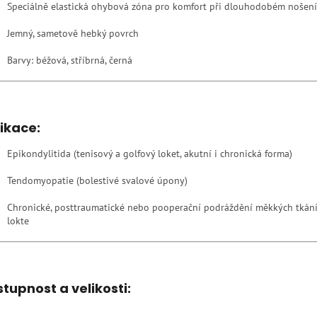
Speciálně elastická ohybová zóna pro komfort při dlouhodobém nošení
Jemný, sametově hebký povrch
Barvy: béžová, stříbrná, černá
ikace:
Epikondylitida (tenisový a golfový loket, akutní i chronická forma)
Tendomyopatie (bolestivé svalové úpony)
Chronické, posttraumatické nebo pooperační podráždění měkkých tkání 
lokte
tupnost a velikosti: