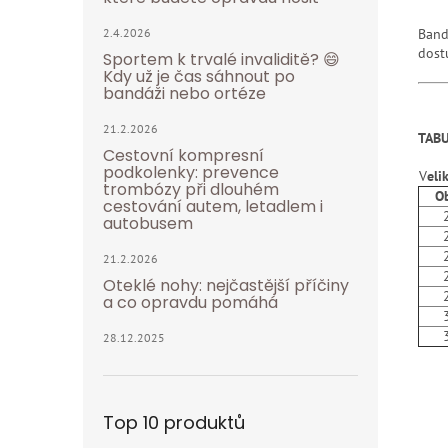
Band
2.4.2026
dost
Sportem k trvalé invaliditě? 😄
Kdy už je čas sáhnout po
bandáži nebo ortéze
21.2.2026
TABU
Cestovní kompresní
podkolenky: prevence
V
eli
trombózy při dlouhém
Obv
cestování autem, letadlem i
20 
autobusem
22 
24 
21.2.2026
26 
Oteklé nohy: nejčastější příčiny
28 
a co opravdu pomáhá
30 
32 
28.12.2025
Top 10 produktů