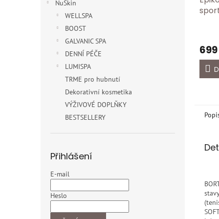
NuSkin
spor
WELLSPA
500S
BOOST
GALVANIC SPA
699
DENNÍ PÉČE
LUMISPA
D
TRME pro hubnutí
Dekorativní kosmetika
VÝŽIVOVÉ DOPLŇKY
Popi
BESTSELLERY
Det
Přihlášení
E-mail
BORT
stav
Heslo
(ten
SOFT