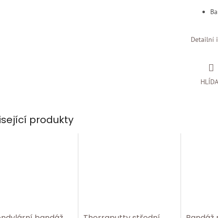
Ba
Detailní 
HLÍD
isející produkty
ondylární bandáž
Therraputty střední,
Bandáž n