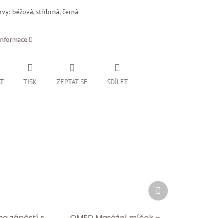
rvy: béžová, stříbrná, černá
informace
AT
TISK
ZEPTAT SE
SDÍLET
Další
produkt
a zápěstí s
QMED Masážní míček –