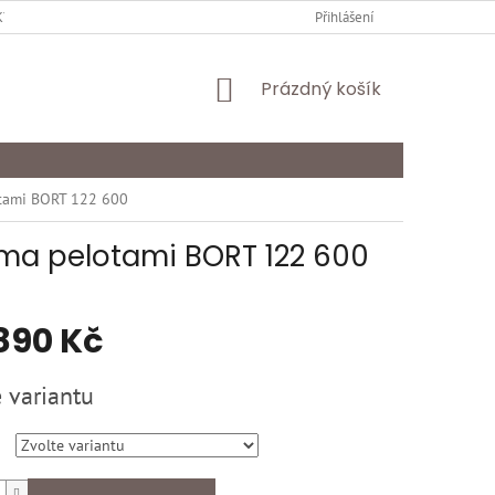
Y OCHRANY OSOBNÍCH ÚDAJŮ
KARIÉRA
Přihlášení
ODSTOUPENÍ OD SMLOU
NÁKUPNÍ
Prázdný košík
KOŠÍK
otami BORT 122 600
ěma pelotami BORT 122 600
890 Kč
 variantu