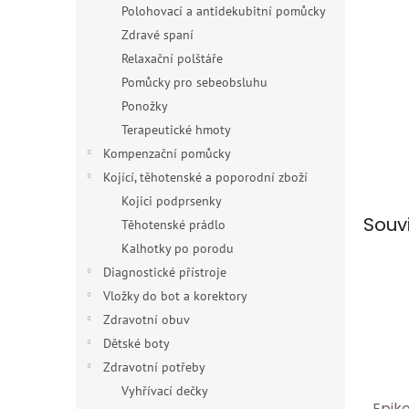
Polohovací a antidekubitní pomůcky
Zdravé spaní
Relaxační polštáře
Pomůcky pro sebeobsluhu
Ponožky
Terapeutické hmoty
Kompenzační pomůcky
Kojící, těhotenské a poporodní zboží
Kojici podprsenky
Souv
Těhotenské prádlo
Kalhotky po porodu
Diagnostické přístroje
Vložky do bot a korektory
Zdravotní obuv
Dětské boty
Zdravotní potřeby
Vyhřívací dečky
Epik