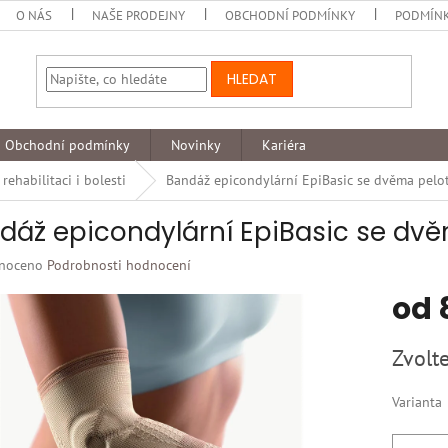
O NÁS
NAŠE PRODEJNY
OBCHODNÍ PODMÍNKY
PODMÍNK
HLEDAT
Obchodní podmínky
Novinky
Kariéra
ehabilitaci i bolesti
Bandáž epicondylární EpiBasic se dvěma pel
dáž epicondylární EpiBasic se dv
né
noceno
Podrobnosti hodnocení
ní
od
u
Měrná
Zvolte
cena:
k.
Varianta