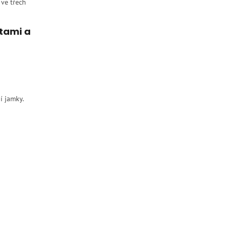
 ve třech
otami a
í jamky.