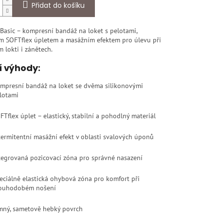
Přidat do košíku
Basic – kompresní bandáž na loket s pelotami,
ým SOFTflex úpletem a masážním efektem pro úlevu při
 lokti i zánětech.
í výhody:
mpresní bandáž na loket se dvěma silikonovými
lotami
FTflex úplet – elastický, stabilní a pohodlný materiál
termitentní masážní efekt v oblasti svalových úponů
tegrovaná pozicovací zóna pro správné nasazení
eciálně elastická ohybová zóna pro komfort při
ouhodobém nošení
mný, sametově hebký povrch