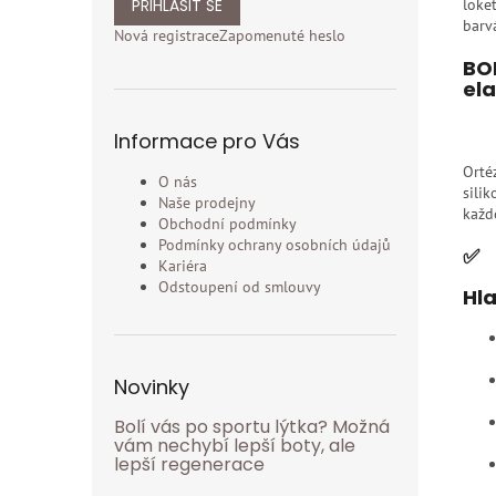
loke
PŘIHLÁSIT SE
barvá
Nová registrace
Zapomenuté heslo
BOR
el
Informace pro Vás
Orté
O nás
sili
Naše prodejny
každ
Obchodní podmínky
Podmínky ochrany osobních údajů
✅
Kariéra
Odstoupení od smlouvy
Hla
Novinky
Bolí vás po sportu lýtka? Možná
vám nechybí lepší boty, ale
lepší regenerace