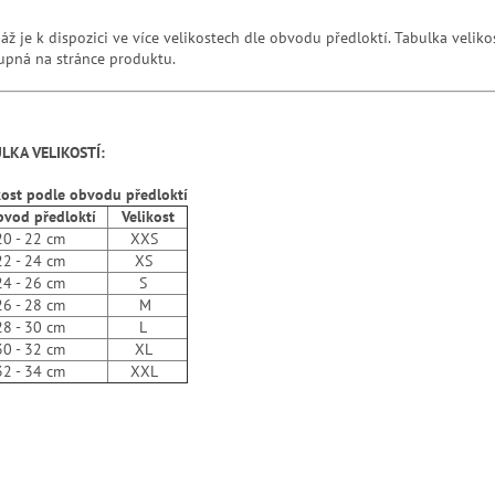
áž je k dispozici ve více velikostech dle obvodu předloktí. Tabulka velikos
upná na stránce produktu.
LKA VELIKOSTÍ:
kost podle obvodu předloktí
od předloktí
Velikost
- 22 cm
XXS
- 24 cm
XS
- 26 cm
S
- 28 cm
M
- 30 cm
L
- 32 cm
XL
- 34 cm
XXL