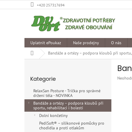
Přejít
+420 257317694
na
obsah
Uplatnit ePoukaz
Naše prodejny
O nás
Domů
Bandáže a ortézy – podpora kloubů při sportu, r
P
Ban
o
Přeskočit
s
Kategorie
Průměr
Neohod
kategorie
t
hodnoce
r
produkt
RelaxSan Posture - Trička pro správné
a
je
držení těla - NOVINKA
n
0,0
Bandáže a ortézy – podpora kloubů při
z
n
sportu, rehabilitaci i bolesti
5
í
Dolní končetiny
hvězdiče
p
PediSoft® – silikonové pomůcky pro
a
chodidla a proti otlakům