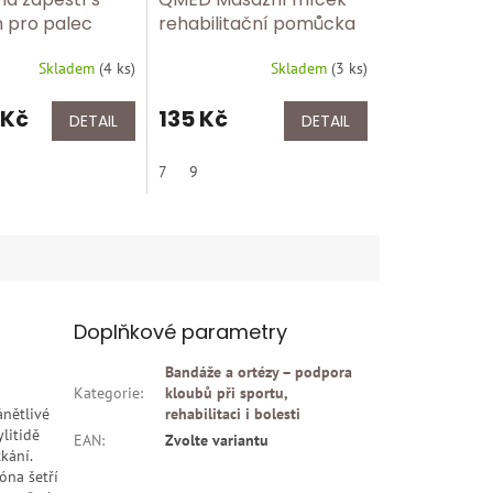
 pro palec
rehabilitační pomůcka
2020 Tělová
pro prsty a předloktí
Skladem
(
4 ks
)
Skladem
(
3 ks
)
 Kč
135 Kč
DETAIL
DETAIL
7
9
Doplňkové parametry
Bandáže a ortézy – podpora
Kategorie
:
kloubů při sportu,
ánětlivé
rehabilitaci i bolesti
litidě
EAN
:
Zvolte variantu
kání.
óna šetří