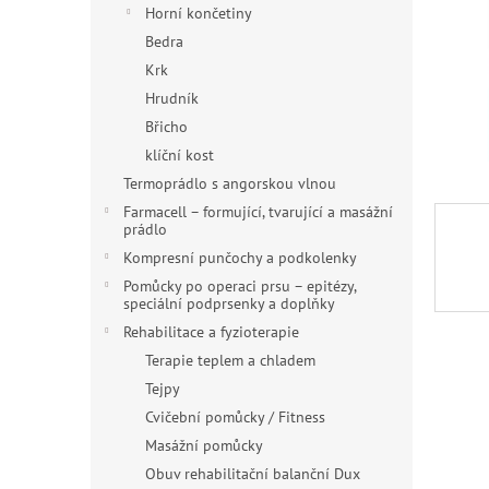
n
Horní končetiny
e
Bedra
l
Krk
Hrudník
Břicho
klíční kost
Termoprádlo s angorskou vlnou
Farmacell – formující, tvarující a masážní
prádlo
Kompresní punčochy a podkolenky
Pomůcky po operaci prsu – epitézy,
speciální podprsenky a doplňky
Rehabilitace a fyzioterapie
Terapie teplem a chladem
Tejpy
Cvičební pomůcky / Fitness
Masážní pomůcky
Obuv rehabilitační balanční Dux