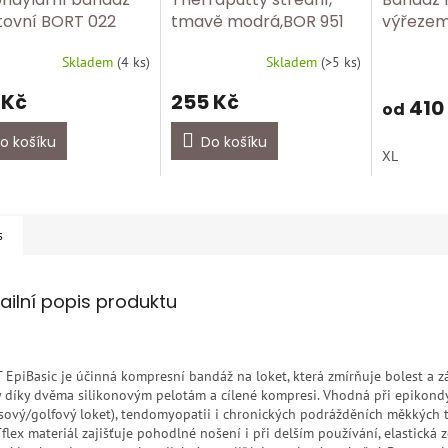
tovní BORT 022
tmavě modrá,BOR 951
výřezem
P Uni
505
BORT 11
Skladem
(
4 ks
)
Skladem
(
>5 ks
)
 Kč
255 Kč
410
od
o košíku
Do košíku
XL
s
ailní popis produktu
 EpiBasic je účinná kompresní bandáž na loket, která zmírňuje bolest a z
y díky dvěma silikonovým pelotám a cílené kompresi. Vhodná při epikondy
isový/golfový loket), tendomyopatii i chronických podrážděních měkkých t
flex materiál zajišťuje pohodlné nošení i při delším používání, elastická z