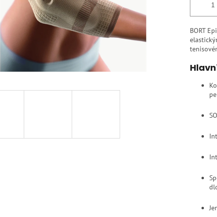
BORT Epi
elastick
tenisovém
Hlavn
Ko
pe
SO
In
In
Sp
dl
Je