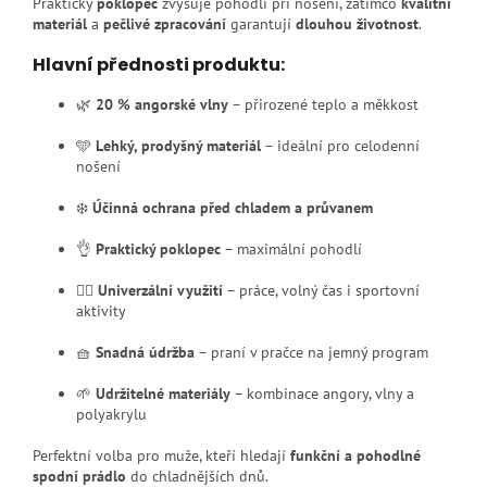
Praktický
poklopec
zvyšuje pohodlí při nošení, zatímco
kvalitní
materiál
a
pečlivé zpracování
garantují
dlouhou životnost
.
Hlavní přednosti produktu:
🌿
20 % angorské vlny
– přirozené teplo a měkkost
🩵
Lehký, prodyšný materiál
– ideální pro celodenní
nošení
❄️
Účinná ochrana před chladem a průvanem
👌
Praktický poklopec
– maximální pohodlí
🏃‍♂️
Univerzální využití
– práce, volný čas i sportovní
aktivity
🧺
Snadná údržba
– praní v pračce na jemný program
🌱
Udržitelné materiály
– kombinace angory, vlny a
polyakrylu
Perfektní volba pro muže, kteří hledají
funkční a pohodlné
spodní prádlo
do chladnějších dnů.