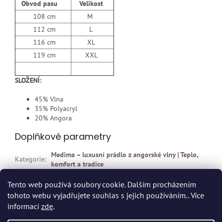
Obvod pasu
Velikost
108 cm
M
112 cm
L
116 cm
XL
119 cm
XXL
SLOŽENÍ:
45% Vlna
35% Polyacryl
20% Angora
Doplňkové parametry
Medima – luxusní prádlo z angorské vlny | Teplo,
Kategorie
:
komfort a tradice
EAN
:
4009860025624
Tento web používá soubory cookie. Dalším procházením
tohoto webu vyjadřujete souhlas s jejich používáním.. Více
Z
informací
zde
.
á