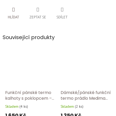
HLÍDAT
ZEPTAT SE
SDÍLET
Související produkty
Funkční pánské termo
Dámské/pánské funkční
kalhoty s poklopcem –
termo prádlo Medima
dlouhé spodní prádlo z
1199 – poslední kusy
Skladem
(
4 ks
)
Skladem
(
2 ks
)
Průměrné
Průměrné
angory 1027/770
skladem!
hodnocení
hodnocení
1 650 Kč
1 350 Kč