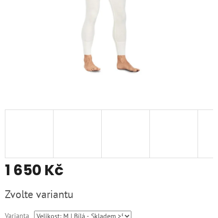
1 650 Kč
Měrná
Zvolte variantu
cena:
Varianta