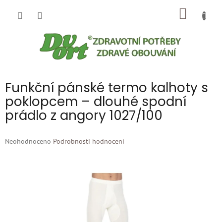
Přejít
NÁKUP
na
obsah
KOŠÍK
Funkční pánské termo kalhoty s
poklopcem – dlouhé spodní
prádlo z angory 1027/100
Průměrné
Neohodnoceno
Podrobnosti hodnocení
hodnocení
produktu
je
0,0
z
5
hvězdiček.