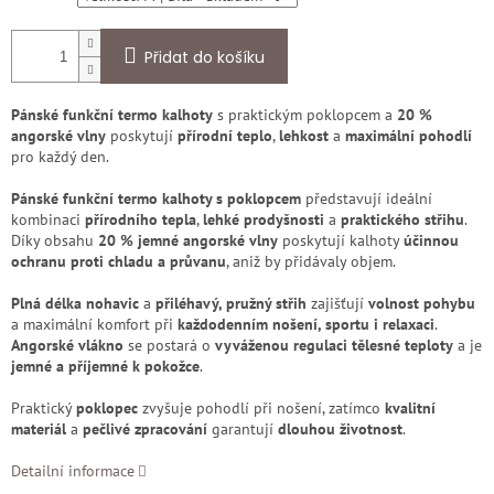
Přidat do košíku
Pánské funkční termo kalhoty
s praktickým poklopcem a
20 %
angorské vlny
poskytují
přírodní teplo
,
lehkost
a
maximální pohodlí
pro každý den.
Pánské funkční termo kalhoty s poklopcem
představují ideální
kombinaci
přírodního tepla
,
lehké prodyšnosti
a
praktického střihu
.
Díky obsahu
20 % jemné angorské vlny
poskytují kalhoty
účinnou
ochranu proti chladu a průvanu
, aniž by přidávaly objem.
Plná délka nohavic
a
přiléhavý, pružný střih
zajišťují
volnost pohybu
a maximální komfort při
každodenním nošení, sportu i relaxaci
.
Angorské vlákno
se postará o
vyváženou regulaci tělesné teploty
a je
jemné a příjemné k pokožce
.
Praktický
poklopec
zvyšuje pohodlí při nošení, zatímco
kvalitní
materiál
a
pečlivé zpracování
garantují
dlouhou životnost
.
Detailní informace