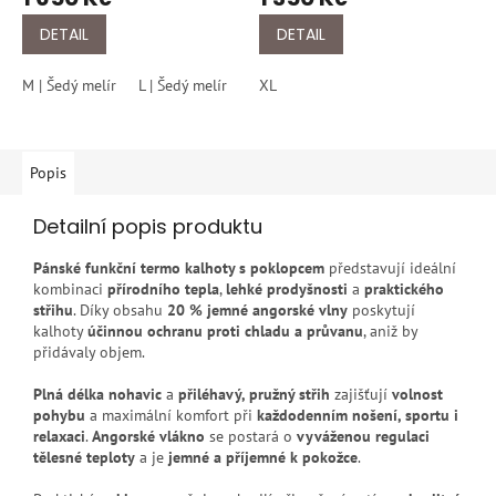
produktu
produktu
je
je
DETAIL
DETAIL
5,0
4,5
z
z
M | Šedý melír
L | Šedý melír
XL | Šedý melír
XL
5
5
hvězdiček.
hvězdiček.
Popis
Detailní popis produktu
Pánské funkční termo kalhoty s poklopcem
představují ideální
kombinaci
přírodního tepla
,
lehké prodyšnosti
a
praktického
střihu
. Díky obsahu
20 % jemné angorské vlny
poskytují
kalhoty
účinnou ochranu proti chladu a průvanu
, aniž by
přidávaly objem.
Plná délka nohavic
a
přiléhavý, pružný střih
zajišťují
volnost
pohybu
a maximální komfort při
každodenním nošení, sportu i
relaxaci
.
Angorské vlákno
se postará o
vyváženou regulaci
tělesné teploty
a je
jemné a příjemné k pokožce
.