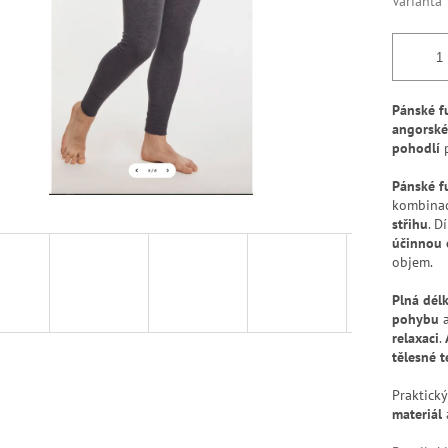
Varianta
Pánské f
angorské
pohodlí
p
Pánské f
kombina
střihu
. D
účinnou 
objem.
Plná dél
pohybu
a
relaxaci
.
tělesné t
Praktick
materiál