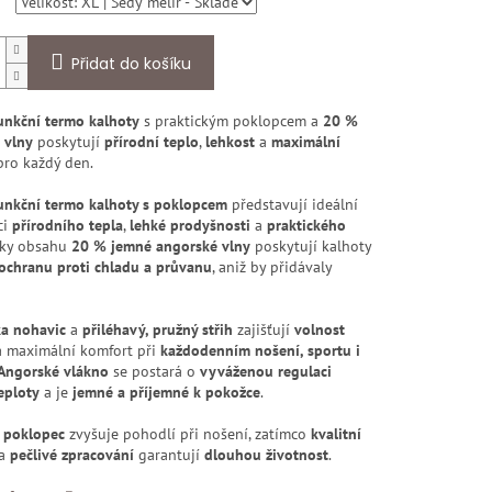
Přidat do košíku
unkční termo kalhoty
s praktickým poklopcem a
20 %
 vlny
poskytují
přírodní teplo
,
lehkost
a
maximální
ro každý den.
unkční termo kalhoty s poklopcem
představují ideální
ci
přírodního tepla
,
lehké prodyšnosti
a
praktického
íky obsahu
20 % jemné angorské vlny
poskytují kalhoty
ochranu proti chladu a průvanu
, aniž by přidávaly
ka nohavic
a
přiléhavý, pružný střih
zajišťují
volnost
 maximální komfort při
každodenním nošení, sportu i
Angorské vlákno
se postará o
vyváženou regulaci
eploty
a je
jemné a příjemné k pokožce
.
ý
poklopec
zvyšuje pohodlí při nošení, zatímco
kvalitní
a
pečlivé zpracování
garantují
dlouhou životnost
.