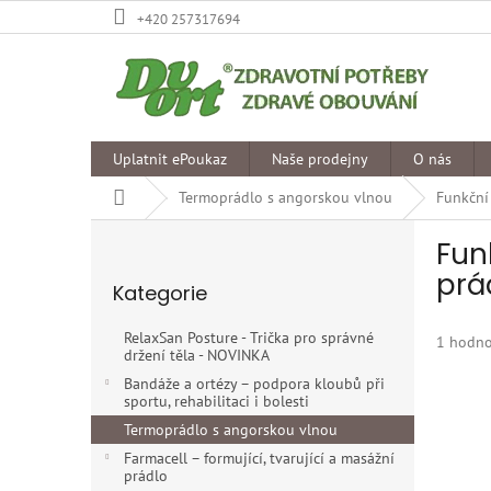
Přejít
+420 257317694
na
obsah
Uplatnit ePoukaz
Naše prodejny
O nás
Domů
Termoprádlo s angorskou vlnou
Funkční
P
Fun
o
Přeskočit
s
prá
Kategorie
kategorie
t
r
RelaxSan Posture - Trička pro správné
Průměr
1 hodno
a
držení těla - NOVINKA
hodnoce
n
produkt
Bandáže a ortézy – podpora kloubů při
n
sportu, rehabilitaci i bolesti
je
í
5,0
Termoprádlo s angorskou vlnou
p
z
Farmacell – formující, tvarující a masážní
5
a
prádlo
hvězdiče