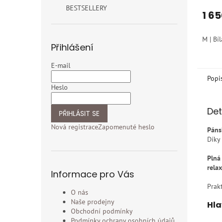
BESTSELLERY
1 6
M | Bíl
Přihlášení
E-mail
Popi
Heslo
Det
PŘIHLÁSIT SE
Nová registrace
Zapomenuté heslo
Páns
Díky
Plná
relax
Informace pro Vás
Prak
O nás
Naše prodejny
Hla
Obchodní podmínky
Podmínky ochrany osobních údajů