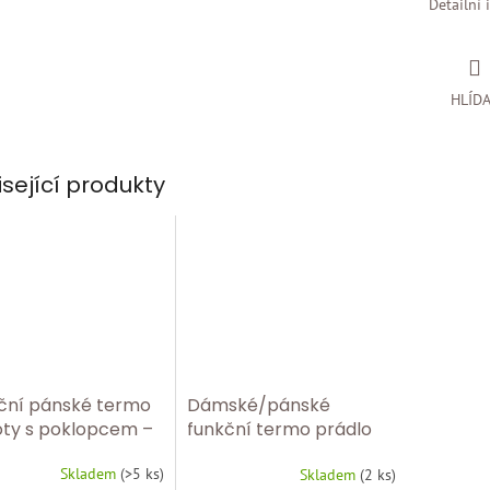
Detailní 
HLÍD
isející produkty
ční pánské termo
Dámské/pánské
oty s poklopcem –
funkční termo prádlo
hé spodní prádlo z
Medima 1199 – poslední
Skladem
(
>5 ks
)
ry 1027/100
Skladem
(
2 ks
)
kusy skladem!
Průměrné