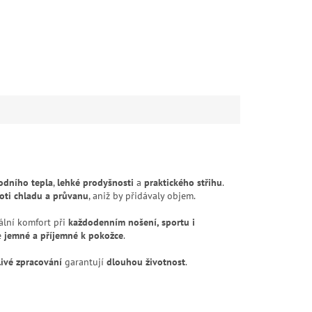
rodního tepla
,
lehké prodyšnosti
a
praktického střihu
.
oti chladu a průvanu
, aniž by přidávaly objem.
lní komfort při
každodenním nošení, sportu i
e
jemné a příjemné k pokožce
.
livé zpracování
garantují
dlouhou životnost
.