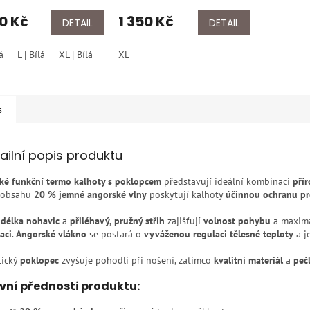
hodnocení
50 Kč
produktu
1 350 Kč
DETAIL
DETAIL
je
4,5
á
L | Bílá
XL | Bílá
XL
z
5
hvězdiček.
s
ailní popis produktu
ké funkční termo kalhoty s poklopcem
představují ideální kombinaci
pří
 obsahu
20 % jemné angorské vlny
poskytují kalhoty
účinnou ochranu pr
 délka nohavic
a
přiléhavý, pružný střih
zajišťují
volnost pohybu
a maximá
aci
.
Angorské vlákno
se postará o
vyváženou regulaci tělesné teploty
a j
tický
poklopec
zvyšuje pohodlí při nošení, zatímco
kvalitní materiál
a
peč
vní přednosti produktu: