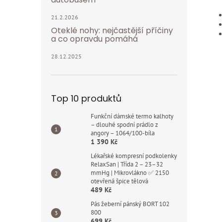
21.2.2026
Oteklé nohy: nejčastější příčiny
a co opravdu pomáhá
28.12.2025
Top 10 produktů
Funkční dámské termo kalhoty
– dlouhé spodní prádlo z
angory – 1064/100-bíla
1 390 Kč
Lékařské kompresní podkolenky
RelaxSan | Třída 2 – 23–32
mmHg | Mikrovlákno ✅ 2150
otevřená špice tělová
489 Kč
Pás žeberní pánský BORT 102
800
699 Kč