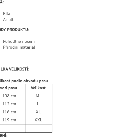
A:
Bílá
Asfalt
ODY PRODUKTU:
Pohodlné nošení
Přírodní materiál
LKA VELIKOSTÍ:
likost podle obvodu pasu
od pasu
Velikost
108 cm
M
112 cm
L
116 cm
XL
119 cm
XXL
ENÍ: