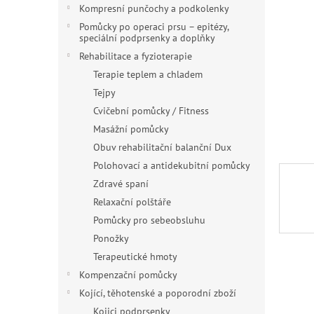
n
Kompresní punčochy a podkolenky
e
Pomůcky po operaci prsu – epitézy,
l
speciální podprsenky a doplňky
Rehabilitace a fyzioterapie
Terapie teplem a chladem
Tejpy
Cvičební pomůcky / Fitness
Masážní pomůcky
Obuv rehabilitační balanční Dux
Polohovací a antidekubitní pomůcky
Zdravé spaní
Relaxační polštáře
Pomůcky pro sebeobsluhu
Ponožky
Terapeutické hmoty
Kompenzační pomůcky
Kojící, těhotenské a poporodní zboží
Kojici podprsenky