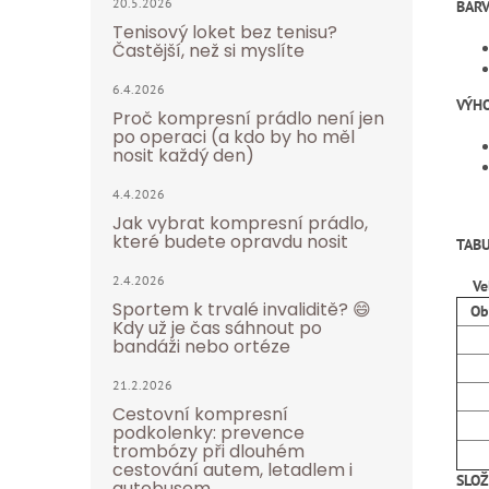
20.5.2026
BARV
Tenisový loket bez tenisu?
Častější, než si myslíte
6.4.2026
VÝH
Proč kompresní prádlo není jen
po operaci (a kdo by ho měl
nosit každý den)
4.4.2026
Jak vybrat kompresní prádlo,
které budete opravdu nosit
TABU
2.4.2026
Ve
Sportem k trvalé invaliditě? 😄
Obv
Kdy už je čas sáhnout po
bandáži nebo ortéze
21.2.2026
Cestovní kompresní
podkolenky: prevence
trombózy při dlouhém
cestování autem, letadlem i
SLOŽ
autobusem