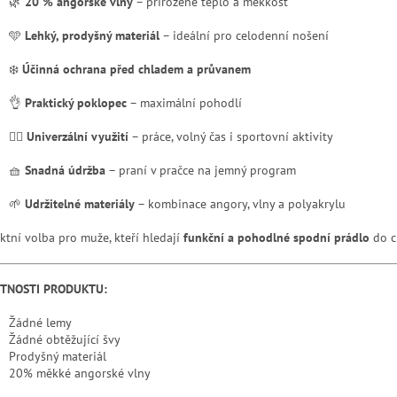
🌿
20 % angorské vlny
– přirozené teplo a měkkost
🩵
Lehký, prodyšný materiál
– ideální pro celodenní nošení
❄️
Účinná ochrana před chladem a průvanem
👌
Praktický poklopec
– maximální pohodlí
🏃‍♂️
Univerzální využití
– práce, volný čas i sportovní aktivity
🧺
Snadná údržba
– praní v pračce na jemný program
🌱
Udržitelné materiály
– kombinace angory, vlny a polyakrylu
ektní volba pro muže, kteří hledají
funkční a pohodlné spodní prádlo
do c
STNOSTI PRODUKTU:
Žádné lemy
Žádné obtěžující švy
Prodyšný materiál
20% měkké angorské vlny