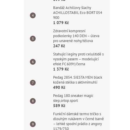
Bandáž Achillovy šlachy
ACHILLOSTABIL Eco BORT 054
900
1 079 Kč
Zdravotní kompresní
podkolenky 140 DEN – úleva
pro unavené nohy/tělova
247 Kč
Stahující legíny proti celulitidě s
vysokým pasem – modelující
efekt FC 609Y/černa
1 379 Kč
Pedag 2854. SIESTA MEN black
kožená stélka s aktivnímuhlí
490 Kč
Pedag 180.sneaker magic
step,ortop.sport
589 Kč
Funkční dámské termo tričko s
dlouhým rukávem v černé barvě
– lehké spodní prádlo z angory
1179/750