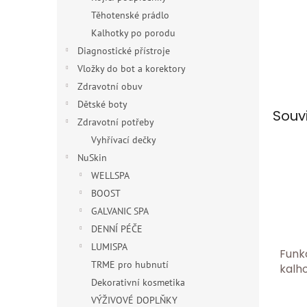
Těhotenské prádlo
Kalhotky po porodu
Diagnostické přístroje
Vložky do bot a korektory
Zdravotní obuv
Dětské boty
Souv
Zdravotní potřeby
Vyhřívací dečky
NuSkin
WELLSPA
BOOST
GALVANIC SPA
DENNÍ PÉČE
LUMISPA
Funk
TRME pro hubnutí
kalh
dlou
Dekorativní kosmetika
ango
VÝŽIVOVÉ DOPLŇKY