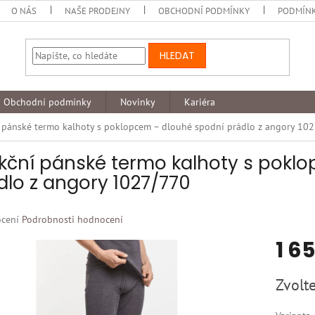
O NÁS
NAŠE PRODEJNY
OBCHODNÍ PODMÍNKY
PODMÍNK
HLEDAT
Obchodní podmínky
Novinky
Kariéra
 pánské termo kalhoty s poklopcem – dlouhé spodní prádlo z angory 10
kční pánské termo kalhoty s pokl
dlo z angory 1027/770
né
cení
Podrobnosti hodnocení
ní
1 6
u
Měrná
Zvolte
cena:
k.