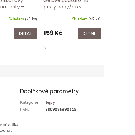
 silikonový
Gelové pouzdro na
na prsty –
prsty nohy/ruky
proti otlakům |
PediSoft® BORT 107 640
Skladem
(
>5 ks
)
Skladem
(
>5 ks
)
 107 060
159 Kč
DETAIL
DETAIL
S
L
Doplňkové parametry
Kategorie
:
Tejpy
EAN
:
8809095690118
 v několika
dlouhou