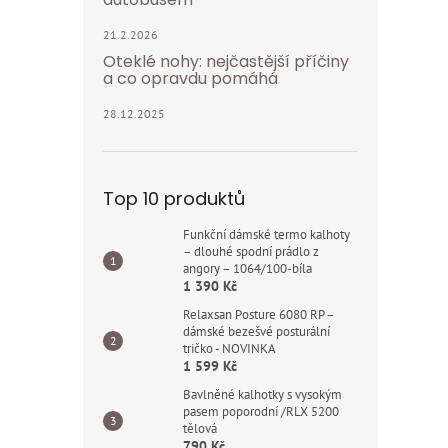
21.2.2026
Oteklé nohy: nejčastější příčiny
a co opravdu pomáhá
28.12.2025
Top 10 produktů
Funkční dámské termo kalhoty
– dlouhé spodní prádlo z
angory – 1064/100-bíla
1 390 Kč
Relaxsan Posture 6080 RP –
dámské bezešvé posturální
tričko - NOVINKA
1 599 Kč
Bavlněné kalhotky s vysokým
pasem poporodní /RLX 5200
tělová
790 Kč