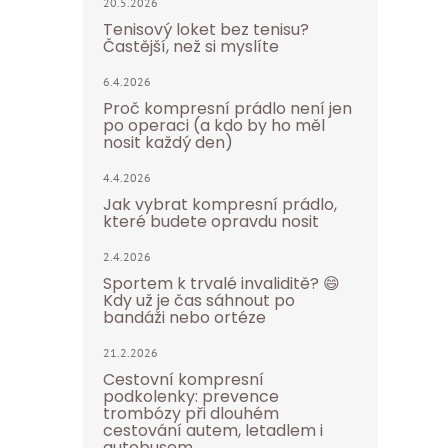
20.5.2026
Tenisový loket bez tenisu?
Častější, než si myslíte
6.4.2026
Proč kompresní prádlo není jen
po operaci (a kdo by ho měl
nosit každý den)
4.4.2026
Jak vybrat kompresní prádlo,
které budete opravdu nosit
2.4.2026
Sportem k trvalé invaliditě? 😄
Kdy už je čas sáhnout po
bandáži nebo ortéze
21.2.2026
Cestovní kompresní
podkolenky: prevence
trombózy při dlouhém
cestování autem, letadlem i
autobusem