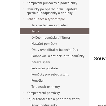
n
Kompresní punčochy a podkolenky
e
Pomůcky po operaci prsu – epitézy,
l
speciální podprsenky a doplňky
Rehabilitace a fyzioterapie
Terapie teplem a chladem
Tejpy
Cvičební pomůcky / Fitness
Masážní pomůcky
Obuv rehabilitační balanční Dux
Polohovací a antidekubitní pomůcky
Souv
Zdravé spaní
Relaxační polštáře
Pomůcky pro sebeobsluhu
Ponožky
Terapeutické hmoty
Kompenzační pomůcky
Kojící, těhotenské a poporodní zboží
Kojici podprsenky