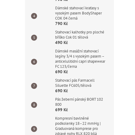
Dámské stahovací kraťasy s
vysokým pasem BodyShaper
COK 04 černá
790 Kč
Stahovací kalhotky pro ploché
bříško Cok 01 tělová
490 Kč
Dámské masážní stahovací
legíny 3/4 s vysokým pasem –
anticelulitidní capri shapewear
FC 123/černa
690 Kč
Stahovací pás Farmacell
Siluette FC605/tělová
690 Kč
Pás žeberní pánský BORT 102
800
699 Kč
Kompresní bavlněné
podkolenky 18–22 mmHg |
Graduovaná komprese pro
zdravé nohy RLX 820 bílá