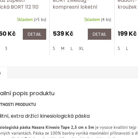
áž zápěstí
BORT Zweizug –
ediSoft®
ická BORT 112 110
kompresní loketní
kroužek 
bandáž se
ochrana 
Skladem
(
>5 ks
)
Skladem
(
4 ks
)
stabilizačními
2 ks BOR
výztuhami BOR 055 200
50 Kč
539 Kč
199 Kč
DETAIL
DETAIL
3
S
M
L
XL
S
L
s
ailní popis produktu
STNOSTI PRODUKTU
itní, extra držící kinesiologická páska
siologická páska Nasara Kinesio Tape 2,5 cm x 5m
je vysoce kvalitní tejp
vných variantách. Páska ze 100% bavlny vyniká maximální přilnavostí a 