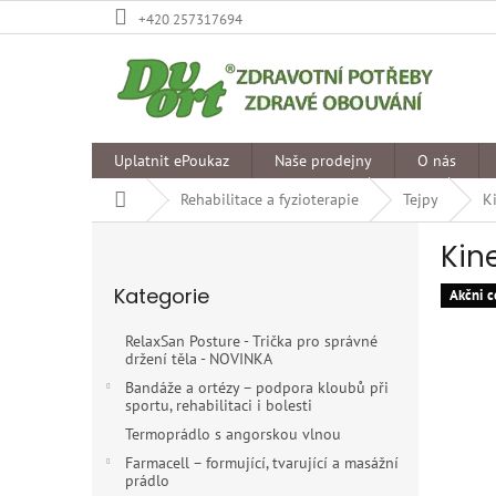
Přejít
+420 257317694
na
obsah
Uplatnit ePoukaz
Naše prodejny
O nás
Domů
Rehabilitace a fyzioterapie
Tejpy
K
P
Kin
o
Přeskočit
s
Kategorie
kategorie
Akčni c
t
r
RelaxSan Posture - Trička pro správné
a
držení těla - NOVINKA
n
Bandáže a ortézy – podpora kloubů při
n
sportu, rehabilitaci i bolesti
í
Termoprádlo s angorskou vlnou
p
Farmacell – formující, tvarující a masážní
a
prádlo