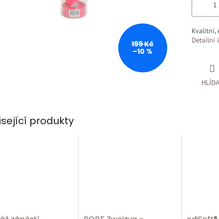
Kvalitní,
Detailní 
199 Kč
–10 %
HLÍD
isející produkty