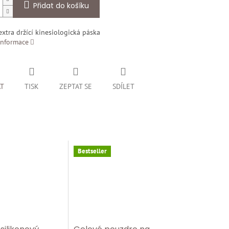
Přidat do košíku
 extra držící kinesiologická páska
informace
AT
TISK
ZEPTAT SE
SDÍLET
Bestseller