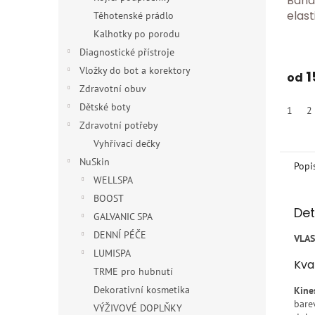
Band
elast
Těhotenské prádlo
Kalhotky po porodu
Diagnostické přístroje
Vložky do bot a korektory
1
od
Zdravotní obuv
Dětské boty
1
2
Zdravotní potřeby
Vyhřívací dečky
NuSkin
Popi
WELLSPA
BOOST
Det
GALVANIC SPA
DENNÍ PÉČE
VLA
LUMISPA
Kval
TRME pro hubnutí
Dekorativní kosmetika
Kine
bare
VÝŽIVOVÉ DOPLŇKY