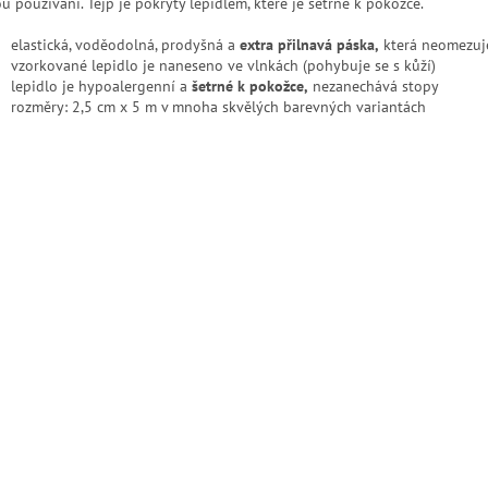
u používání. Tejp je pokrytý lepidlem, které je šetrné k pokožce.
elastická, voděodolná, prodyšná a
extra přilnavá páska,
která neomezuj
vzorkované lepidlo je naneseno ve vlnkách (pohybuje se s kůží)
lepidlo je hypoalergenní a
šetrné k pokožce,
nezanechává stopy
rozměry: 2,5 cm x 5 m v mnoha skvělých barevných variantách