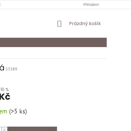
Y OCHRANY OSOBNÍCH ÚDAJŮ
KARIÉRA
Přihlášení
ODSTOUPENÍ OD SMLOU
NÁKUPNÍ
Prázdný košík
KOŠÍK
vá
53389
–10 %
 Kč
dem
(
>5 ks
)