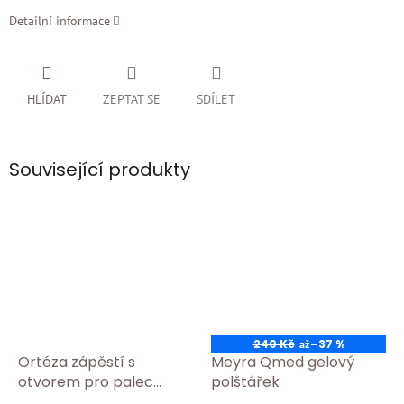
Detailní informace
HLÍDAT
ZEPTAT SE
SDÍLET
Související produkty
240 Kč
–37 %
až
Ortéza zápěstí s
Meyra Qmed gelový
otvorem pro palec
polštářek
BORT 112 120 Tělová