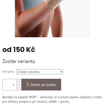
od
150 Kč
Měrná
Zvolte variantu
cena:
Varianta
Přidat do košíku
Bandáž na zápěstí BORT – elastická, se suchým zipem. Zápěstní ortéza
pro lehkou podporu při bolesti, zátěži i sportu.