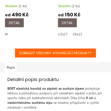
Skladem
(
1 ks
)
Skladem
(
2 ks
)
490 Kč
150 Kč
od
od
DETAIL
DETAIL
M
13x27
10x15
ZOBRAZIT VŠECHNY SOUVISEJÍCÍ PRODUKTY
Popis
Detailní popis produktu
BORT elastická bandáž na zápěstí se suchým zipem
poskytuje
lehkou a pohodlnou podporu při namáhání zápěstí v práci, při
sportu nebo při každodenních aktivitách. Díky šířce
8 cm
a
nastavitelnému suchému zipu
se snadno přizpůsobí a rychle
nasazuje i sundává.