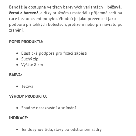
Bandáž je dostupná ve třech barevných variantách –
béžová,
černá a barevná
, a díky pružnému materiálu příjemně sedí na
ruce bez omezení pohybu. Vhodná je jako prevence i jako
podpora při lehkých bolestech, přetížení nebo při návratu po
zranění.
POPIS PRODUKTU:
Elastická podpora pro fixaci zápěstí
Suchý zip
Výška: 8 cm
BARVA:
Tělová
VÝHODY PRODUKTU:
Snadné nasazování a snímání
INDIKACE:
Tendosynovitida, stavy po odstranění sádry