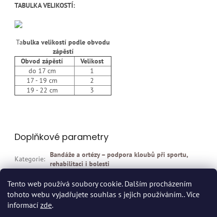
TABULKA VELIKOSTÍ:
Ta
bulka velikostí podle obvodu
zápěstí
Obvod zápěstí
Velikost
do 17 cm
1
17 - 19 cm
2
19 - 22 cm
3
Doplňkové parametry
Bandáže a ortézy – podpora kloubů při sportu,
Kategorie
:
rehabilitaci i bolesti
EAN
:
Zvolte variantu
Tento web používá soubory cookie. Dalším procházením
tohoto webu vyjadřujete souhlas s jejich používáním.. Více
Z
informací
zde
.
á