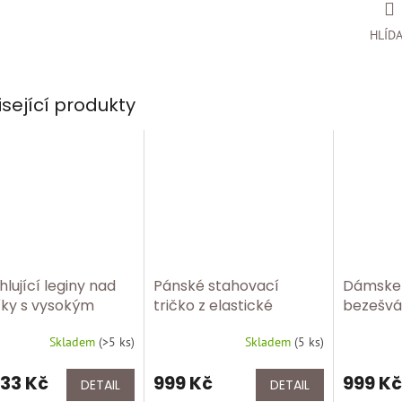
HLÍD
isející produkty
hlující leginy nad
Pánské stahovací
Dámske 
íky s vysokým
tričko z elastické
bezešvá 
m FC 133 bílá
bavlny – tvarující
košíčků 
Skladem
(
>5 ks
)
Skladem
(
5 ks
)
postavu a zpevňující
shapewe
břicho FC 419/černá
efektem
33 Kč
999 Kč
999 Kč
DETAIL
DETAIL