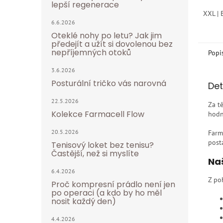
lepší regenerace
XXL | 
6.6.2026
Oteklé nohy po letu? Jak jim
předejít a užít si dovolenou bez
nepříjemných otoků
Popi
3.6.2026
Posturální tričko vás narovná
Det
22.5.2026
Za t
Kolekce Farmacell Flow
hodn
20.5.2026
Farm
post
Tenisový loket bez tenisu?
Častější, než si myslíte
Na
6.4.2026
Z po
Proč kompresní prádlo není jen
po operaci (a kdo by ho měl
nosit každý den)
4.4.2026