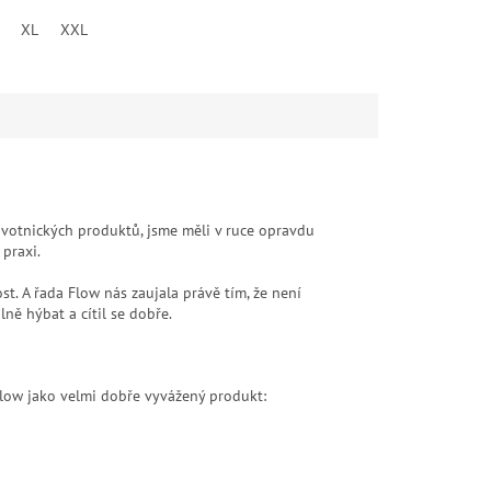
XL
XXL
avotnických produktů, jsme měli v ruce opravdu
praxi.
. A řada Flow nás zaujala právě tím, že není
ně hýbat a cítil se dobře.
low jako velmi dobře vyvážený produkt: