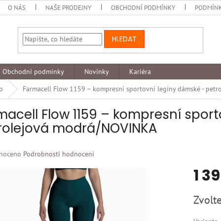
O NÁS
NAŠE PRODEJNY
OBCHODNÍ PODMÍNKY
PODMÍNK
HLEDAT
Obchodní podmínky
Novinky
Kariéra
lo
Farmacell Flow 1159 – kompresní sportovní legíny dámské - pet
macell Flow 1159 – kompresní sport
rolejová modrá/NOVINKA
né
noceno
Podrobnosti hodnocení
ní
1 3
u
Měrná
Zvolte
cena:
k.