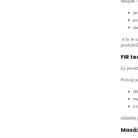
Naopak –
je
po
al
a to je z
produkt
FIR t
Co považu
Princip j
tě
ma
a 
důležité 
Masáž