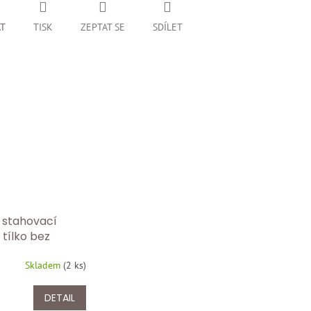
AT
TISK
ZEPTAT SE
SDÍLET
stahovací
tílko bez
– tvarující
Skladem
(
2 ks
)
ar s push-up
 FC 606/bílá
DETAIL