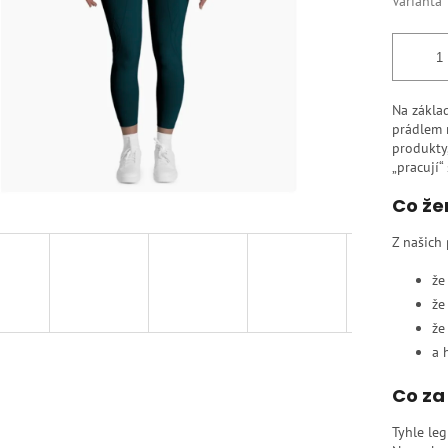
Varianta
Na zákla
prádlem m
produkty,
„pracují“
Co že
Z našich 
že
že
že
a 
Co za
Tyhle leg