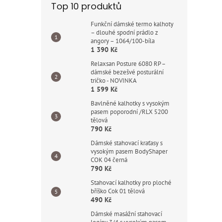
Top 10 produktů
Funkční dámské termo kalhoty
– dlouhé spodní prádlo z
angory – 1064/100-bíla
1 390 Kč
Relaxsan Posture 6080 RP –
dámské bezešvé posturální
tričko - NOVINKA
1 599 Kč
Bavlněné kalhotky s vysokým
pasem poporodní /RLX 5200
tělová
790 Kč
Dámské stahovací kraťasy s
vysokým pasem BodyShaper
COK 04 černá
790 Kč
Stahovací kalhotky pro ploché
bříško Cok 01 tělová
490 Kč
Dámské masážní stahovací