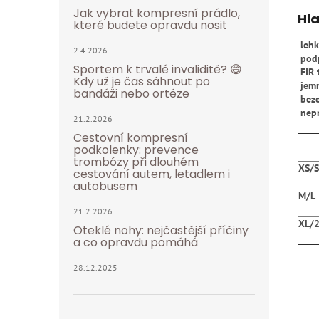
Jak vybrat kompresní prádlo,
Hla
které budete opravdu nosit
lehk
2.4.2026
podp
Sportem k trvalé invaliditě? 😄
FIR 
Kdy už je čas sáhnout po
jemn
bandáži nebo ortéze
beze
nepr
21.2.2026
Cestovní kompresní
podkolenky: prevence
trombózy při dlouhém
XS/S
cestování autem, letadlem i
autobusem
M/L
21.2.2026
XL/
Oteklé nohy: nejčastější příčiny
a co opravdu pomáhá
28.12.2025