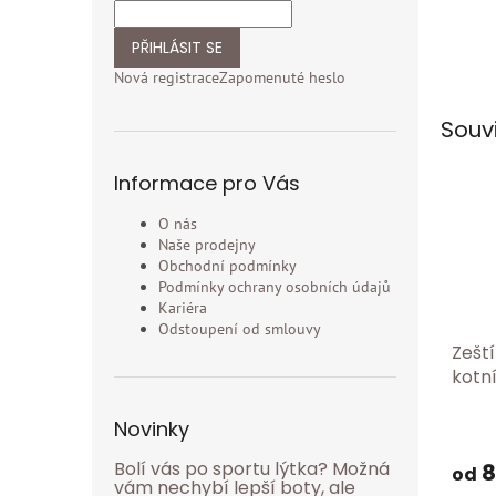
PŘIHLÁSIT SE
Nová registrace
Zapomenuté heslo
Souv
Informace pro Vás
O nás
Naše prodejny
Obchodní podmínky
Podmínky ochrany osobních údajů
Kariéra
Odstoupení od smlouvy
Zeští
kotn
pase
Novinky
Bolí vás po sportu lýtka? Možná
8
od
vám nechybí lepší boty, ale