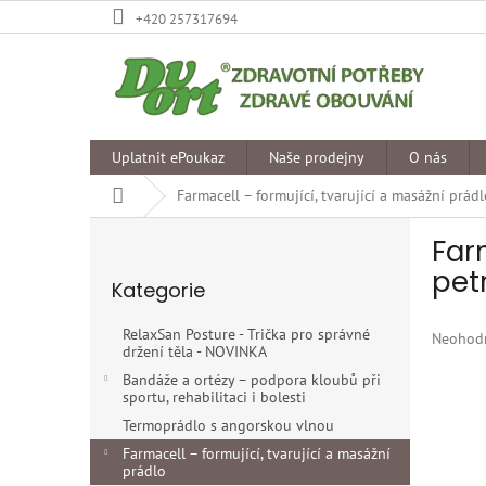
Přejít
+420 257317694
na
obsah
Uplatnit ePoukaz
Naše prodejny
O nás
Domů
Farmacell – formující, tvarující a masážní prád
P
Far
o
Přeskočit
s
pet
Kategorie
kategorie
t
r
RelaxSan Posture - Trička pro správné
Průměr
Neohod
a
držení těla - NOVINKA
hodnoce
n
produkt
Bandáže a ortézy – podpora kloubů při
n
sportu, rehabilitaci i bolesti
je
í
0,0
Termoprádlo s angorskou vlnou
p
z
Farmacell – formující, tvarující a masážní
5
a
prádlo
hvězdiče