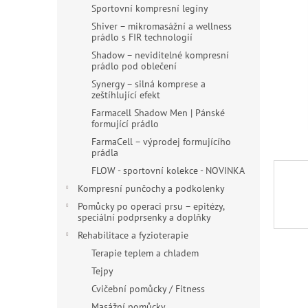
n
Sportovní kompresní legíny
e
Shiver – mikromasážní a wellness
l
prádlo s FIR technologií
Shadow – neviditelné kompresní
prádlo pod oblečení
Synergy – silná komprese a
zeštíhlující efekt
Farmacell Shadow Men | Pánské
formující prádlo
FarmaCell – výprodej formujícího
prádla
FLOW - sportovní kolekce - NOVINKA
Kompresní punčochy a podkolenky
Pomůcky po operaci prsu – epitézy,
speciální podprsenky a doplňky
Rehabilitace a fyzioterapie
Terapie teplem a chladem
Tejpy
Cvičební pomůcky / Fitness
Masážní pomůcky