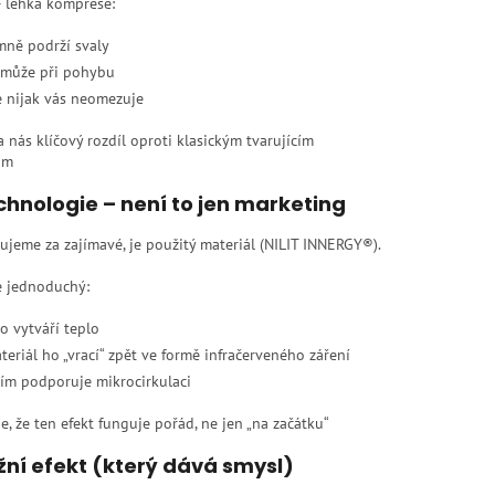
 lehká komprese:
mně podrží svaly
může při pohybu
e nijak vás neomezuje
a nás klíčový rozdíl oproti klasickým tvarujícím
ům
echnologie – není to jen marketing
jeme za zajímavé, je použitý materiál (NILIT INNERGY®).
e jednoduchý:
lo vytváří teplo
teriál ho „vrací“ zpět ve formě infračerveného záření
tím podporuje mikrocirkulaci
je, že ten efekt funguje pořád, ne jen „na začátku“
ní efekt (který dává smysl)