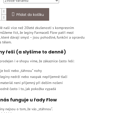
Přidat do košíku
dě naší více než 20leté zkušenosti s kompresním
ůžeme říct, že legíny Farmacell Flow patří mezi
 které dávají smysl – jsou pohodlné, funkční a opravdu
 s tělem.
ny řeší (a slyšíme to denně)
prodejen i e-shopu víme, že zákaznice často řeší:
 je bolí nebo „táhnou“ nohy
 legíny nedrží nebo naopak nepříjemně tlačí
 materiál není příjemný při delším nošení
hodně často i to, jak pokožka vypadá
 nás funguje u řady Flow
íny nejsou o tom, že vás „stáhnou“.