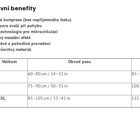
vní benefity
á komprese (bez nepříjemného tlaku)
ora svalů při pohybu
technologie pro mikrocirkulaci
ý masážní efekt
švé a pohodlné provedení
ůsvitný materiál
Velikost
Obvod pasu
60–80 cm / 24–31 in
85–
75–90 cm / 30–35 in
100
2XL
85–105 cm / 33–41 in
115