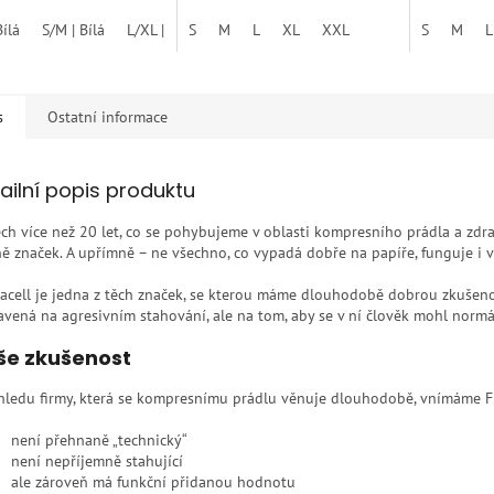
Bílá
S/M | Bílá
L/XL | Bílá
S
3XL/4XL
M
L
XL
4XL/5XL
XXL
S
M
L
s
Ostatní informace
ailní popis produktu
ěch více než 20 let, co se pohybujeme v oblasti kompresního prádla a zdr
ě značek. A upřímně – ne všechno, co vypadá dobře na papíře, funguje i v 
acell je jedna z těch značek, se kterou máme dlouhodobě dobrou zkušenost
avená na agresivním stahování, ale na tom, aby se v ní člověk mohl normál
še zkušenost
hledu firmy, která se kompresnímu prádlu věnuje dlouhodobě, vnímáme F
není přehnaně „technický“
není nepříjemně stahující
ale zároveň má funkční přidanou hodnotu