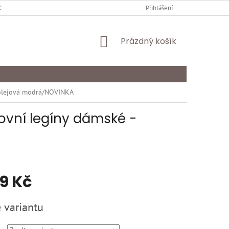
Y OCHRANY OSOBNÍCH ÚDAJŮ
KARIÉRA
Přihlášení
ODSTOUPENÍ OD SMLOU
NÁKUPNÍ
Prázdný košík
KOŠÍK
rolejová modrá/NOVINKA
ovní legíny dámské -
99 Kč
 variantu