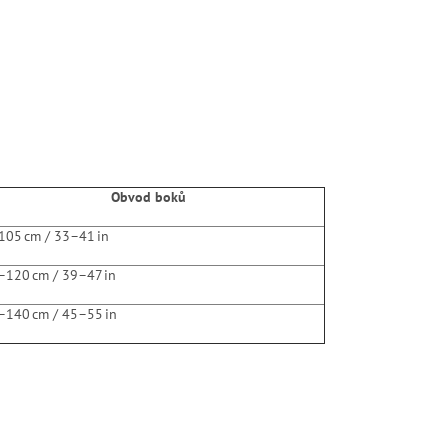
Obvod boků
105 cm / 33–41 in
–120 cm / 39–47 in
–140 cm / 45–55 in