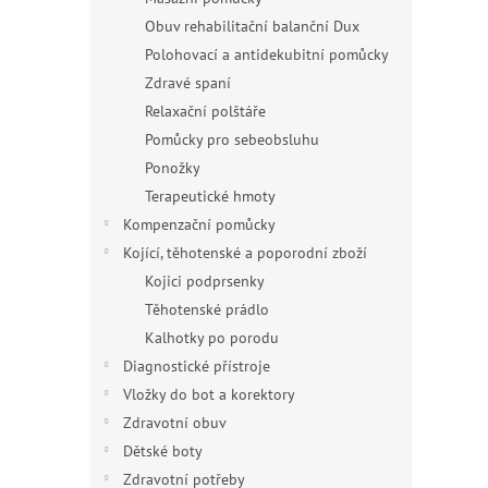
Obuv rehabilitační balanční Dux
Polohovací a antidekubitní pomůcky
Zdravé spaní
Relaxační polštáře
Pomůcky pro sebeobsluhu
Ponožky
Terapeutické hmoty
Kompenzační pomůcky
Kojící, těhotenské a poporodní zboží
Kojici podprsenky
Těhotenské prádlo
Kalhotky po porodu
Diagnostické přístroje
Vložky do bot a korektory
Zdravotní obuv
Dětské boty
Zdravotní potřeby