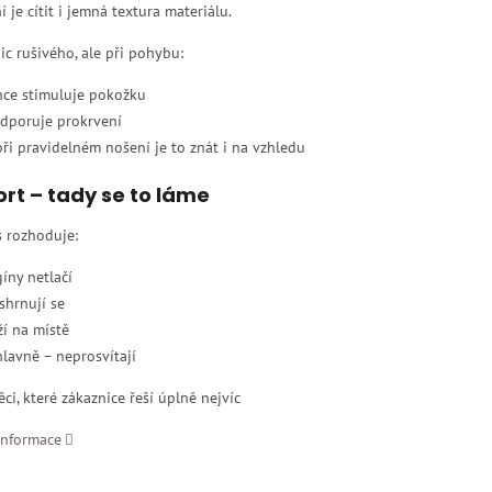
í je cítit i jemná textura materiálu.
ic rušivého, ale při pohybu:
hce stimuluje pokožku
dporuje prokrvení
při pravidelném nošení je to znát i na vzhledu
rt – tady se to láme
s rozhoduje:
gíny netlačí
shrnují se
ží na místě
hlavně – neprosvítají
ěci, které zákaznice řeší úplně nejvíc
informace