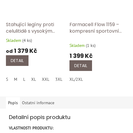
Stahující legíny proti
Farmacell Flow 1159 –
celulitidě s vysokým
kompresní sportovní
pasem – modelující
legíny dámské -
Skladem
(
4 ks
)
Průměrné
efekt FC 609Y/černa
petrolejová
Skladem
(
1 ks
)
hodnocení
1 379 Kč
modrá/NOVINKA
od
produktu
1 399 Kč
je
DETAIL
5,0
DETAIL
z
5
S
M
L
XL
XXL
3XL
4XL
XL/2XL
5XL
hvězdiček.
Popis
Ostatní informace
Detailní popis produktu
VLASTNOSTI PRODUKTU: