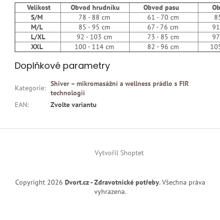
Velikost
Obvod hrudníku
Obvod pasu
Obvo
S/M
78 - 88 cm
61 - 70 cm
85 -
M/L
85 - 95 cm
67 - 76 cm
91 -
L/XL
92 - 103 cm
73 - 85 cm
97 -
XXL
100 - 114 cm
82 - 96 cm
105 -
Doplňkové parametry
Shiver – mikromasážní a wellness prádlo s FIR
Kategorie
:
technologií
EAN
:
Zvolte variantu
Z
á
p
Vytvořil Shoptet
a
t
Copyright 2026
Dvort.cz - Zdravotnické potřeby
. Všechna práva
í
vyhrazena.