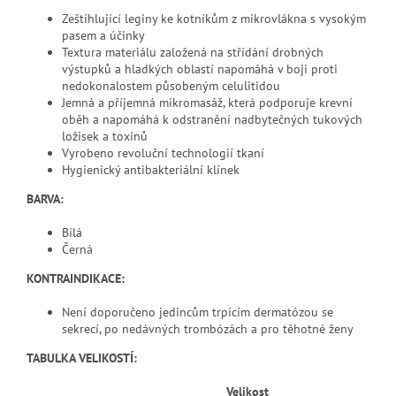
Zeštíhlující leginy ke kotníkům z mikrovlákna s vysokým
pasem a účinky
Textura materiálu založená na střídání drobných
výstupků a hladkých oblastí napomáhá v boji proti
nedokonalostem působeným celulitidou
Jemná a příjemná mikromasáž, která podporuje krevní
oběh a napomáhá k odstranění nadbytečných tukových
ložisek a toxinů
Vyrobeno revoluční technologií tkaní
Hygienický antibakteriální klínek
BARVA:
Bílá
Černá
KONTRAINDIKACE:
Není doporučeno jedincům trpícím dermatózou se
sekrecí, po nedávných trombózách a pro těhotné ženy
TABULKA VELIKOSTÍ:
Velikost