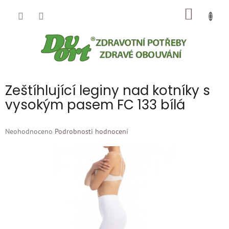
Přejít
NÁKUP
na
obsah
KOŠÍK
Zeštíhlující leginy nad kotníky s
vysokým pasem FC 133 bílá
Průměrné
Neohodnoceno
Podrobnosti hodnocení
hodnocení
produktu
je
0,0
z
5
hvězdiček.