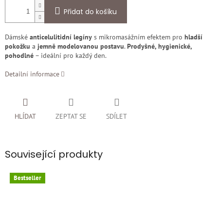
Přidat do košíku
Dámské
anticelulitidní legíny
s mikromasážním efektem pro
hladší
pokožku
a
jemně modelovanou postavu
.
Prodyšné, hygienické,
pohodlné
– ideální pro každý den.
Detailní informace
HLÍDAT
ZEPTAT SE
SDÍLET
Související produkty
Bestseller