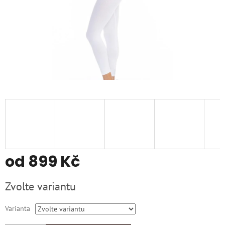
od
899 Kč
Měrná
Zvolte variantu
cena:
Varianta