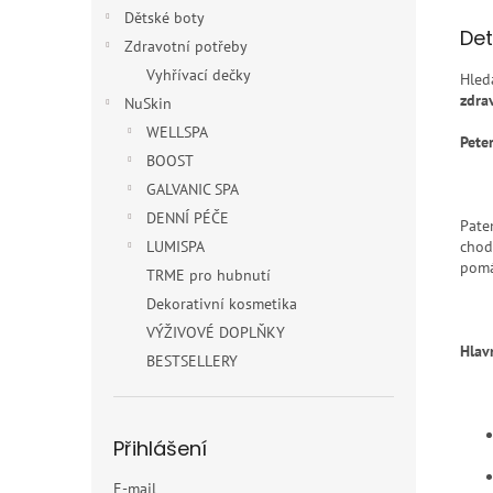
Dětské boty
Det
Zdravotní potřeby
Vyhřívací dečky
Hled
zdra
NuSkin
WELLSPA
Pete
BOOST
GALVANIC SPA
DENNÍ PÉČE
Pate
LUMISPA
chod
pom
TRME pro hubnutí
Dekorativní kosmetika
VÝŽIVOVÉ DOPLŇKY
Hlav
BESTSELLERY
Přihlášení
E-mail