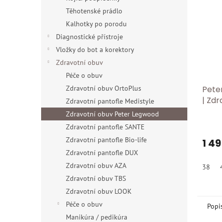
Těhotenské prádlo
Kalhotky po porodu
Diagnostické přístroje
Vložky do bot a korektory
Zdravotní obuv
Péče o obuv
Zdravotní obuv OrtoPlus
Pete
| Zdr
Zdravotní pantofle Medistyle
orto
Zdravotní obuv Peter Legwood
ideál
Zdravotní pantofle SANTE
na d
Zdravotní pantofle Bio-life
1 4
Zdravotní pantofle DUX
Zdravotní obuv AZA
38
Zdravotní obuv TBS
Zdravotní obuv LOOK
Péče o obuv
Popi
Manikúra / pedikúra