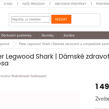
O NÁS
NAŠE PRODEJNY
OBCHODNÍ PODMÍNKY
PODMÍNK
HLEDAT
Obchodní podmínky
Novinky
Kariéra
egwood
Peter Legwood Shark | Dámské zdravotní a ortopedické panto
er Legwood Shark | Dámské zdravot
osa
né
noceno
Podrobnosti hodnocení
ní
1 4
u
Měrná
Zvolte
cena:
k.