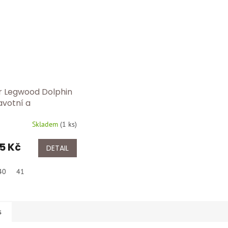
r Legwood Dolphin
avotní a
pedické pantofle –
Skladem
(
1 ks
)
ní do školy, práce i
oma - Fucsia
95 Kč
DETAIL
40
41
s