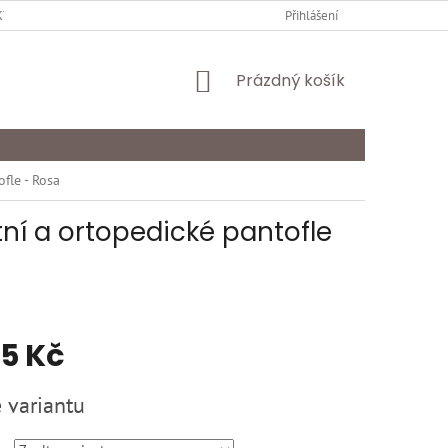
Y OCHRANY OSOBNÍCH ÚDAJŮ
KARIÉRA
Přihlášení
ODSTOUPENÍ OD SMLOU
NÁKUPNÍ
Prázdný košík
KOŠÍK
fle - Rosa
ní a ortopedické pantofle
95 Kč
 variantu