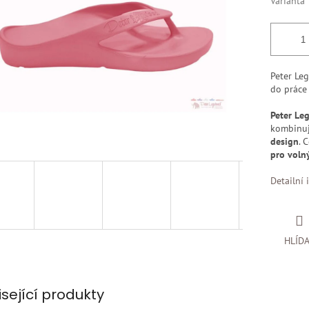
Varianta
Peter Le
do práce 
Peter Le
kombinu
design
. 
pro volný
Detailní 
HLÍD
isející produkty