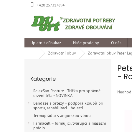
Přejít
+420 257317694
na
obsah
Uplatnit ePoukaz
Naše prodejny
O nás
Domů
Zdravotní obuv
Zdravotní obuv Peter L
P
Pet
o
Přeskočit
s
- R
Kategorie
kategorie
t
r
RelaxSan Posture - Trička pro správné
Průměr
Neohod
a
držení těla - NOVINKA
hodnoce
n
produkt
Bandáže a ortézy – podpora kloubů při
n
sportu, rehabilitaci i bolesti
je
í
0,0
Termoprádlo s angorskou vlnou
p
z
Farmacell – formující, tvarující a masážní
5
a
prádlo
hvězdiče