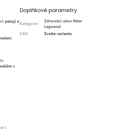
Doplňkové parametry
Zdravotní obuv Peter
veň
pečují o
Kategorie
:
Legwood
EAN
:
Zvolte variantu
nošení
.
de
loubům
a
ví i