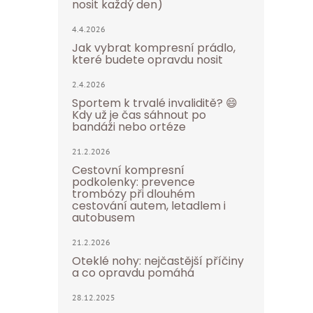
nosit každý den)
4.4.2026
Jak vybrat kompresní prádlo,
které budete opravdu nosit
2.4.2026
Sportem k trvalé invaliditě? 😄
Kdy už je čas sáhnout po
bandáži nebo ortéze
21.2.2026
Cestovní kompresní
podkolenky: prevence
trombózy při dlouhém
cestování autem, letadlem i
autobusem
21.2.2026
Oteklé nohy: nejčastější příčiny
a co opravdu pomáhá
28.12.2025