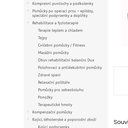
n
Kompresní punčochy a podkolenky
e
Pomůcky po operaci prsu – epitézy,
l
speciální podprsenky a doplňky
Rehabilitace a fyzioterapie
Terapie teplem a chladem
Tejpy
Cvičební pomůcky / Fitness
Masážní pomůcky
Obuv rehabilitační balanční Dux
Polohovací a antidekubitní pomůcky
Zdravé spaní
Relaxační polštáře
Pomůcky pro sebeobsluhu
Ponožky
Terapeutické hmoty
Kompenzační pomůcky
Kojící, těhotenské a poporodní zboží
Souv
Kojici podprsenky