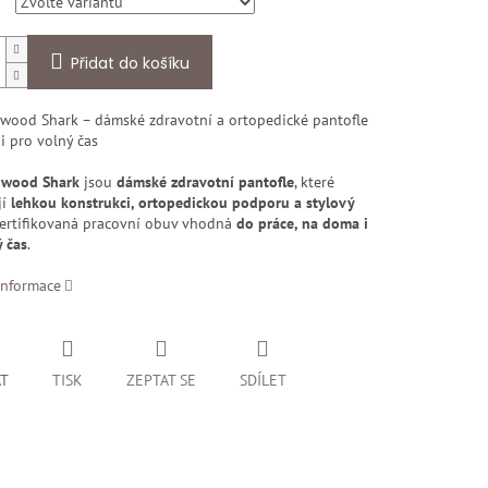
Přidat do košíku
gwood Shark – dámské zdravotní a ortopedické pantofle
i pro volný čas
gwood Shark
jsou
dámské zdravotní pantofle
, které
jí
lehkou konstrukci, ortopedickou podporu a stylový
Certifikovaná pracovní obuv vhodná
do práce, na doma i
 čas
.
informace
AT
TISK
ZEPTAT SE
SDÍLET