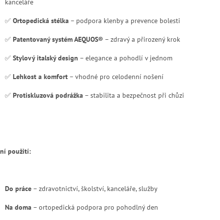
kanceláře
✅
Ortopedická stélka
– podpora klenby a prevence bolesti
✅
Patentovaný systém AEQUOS®
– zdravý a přirozený krok
✅
Stylový italský design
– elegance a pohodlí v jednom
✅
Lehkost a komfort
– vhodné pro celodenní nošení
✅
Protiskluzová podrážka
– stabilita a bezpečnost při chůzi
ní použití:
Do práce
– zdravotnictví, školství, kanceláře, služby
Na doma
– ortopedická podpora pro pohodlný den