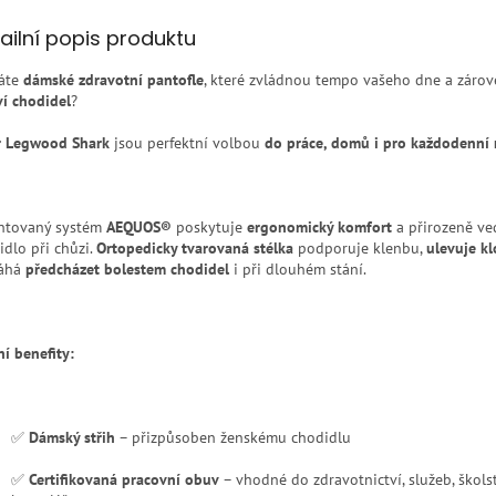
ailní popis produktu
áte
dámské zdravotní pantofle
, které zvládnou tempo vašeho dne a záro
ví chodidel
?
r Legwood Shark
jsou perfektní volbou
do práce, domů i pro každodenní 
ntovaný systém
AEQUOS®
poskytuje
ergonomický komfort
a přirozeně ve
idlo při chůzi.
Ortopedicky tvarovaná stélka
podporuje klenbu,
ulevuje k
áhá
předcházet bolestem chodidel
i při dlouhém stání.
ní benefity:
✅
Dámský střih
– přizpůsoben ženskému chodidlu
✅
Certifikovaná pracovní obuv
– vhodné do zdravotnictví, služeb, školst