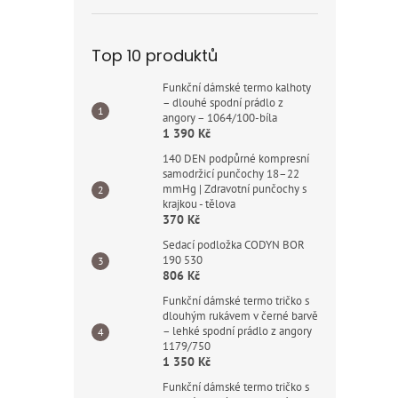
Top 10 produktů
Funkční dámské termo kalhoty
– dlouhé spodní prádlo z
angory – 1064/100-bíla
1 390 Kč
140 DEN podpůrné kompresní
samodržicí punčochy 18–22
mmHg | Zdravotní punčochy s
krajkou - tělova
370 Kč
Sedací podložka CODYN BOR
190 530
806 Kč
Funkční dámské termo tričko s
dlouhým rukávem v černé barvě
– lehké spodní prádlo z angory
1179/750
1 350 Kč
Funkční dámské termo tričko s