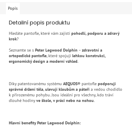
Popis
Detailní popis produktu
Hledáte pantofle, které vám zajistí
pohodlí, podporu a zdravý
krok
?
Seznamte se s
Peter Legwood Dolphin
–
zdravotní a
ortopedické pantofle
, které spojují
lehkou konstrukci,
ergonomický design a moderní vzhled
.
Díky patentovanému systému
AEQUOS®
pantofle
podporují
správné držení těla
,
ulevují kloubům a páteři
a vedou chodidlo
k přirozenému pohybu. Jsou ideální pro všechny, kdo tráví
dlouhé hodiny
ve škole, v práci nebo na nohou
.
Hlavní benefity Peter Legwood Dolphin: