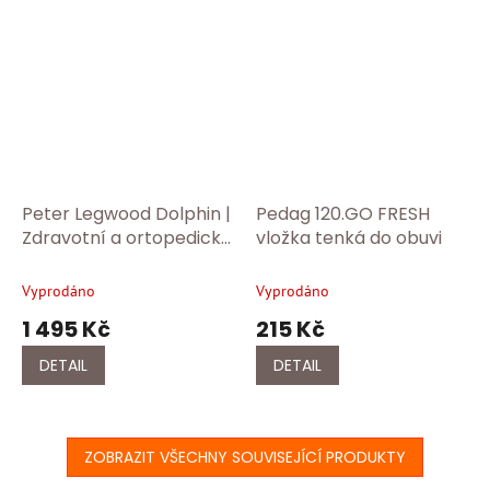
Peter Legwood Dolphin |
Pedag 120.GO FRESH
Zdravotní a ortopedické
vložka tenká do obuvi
pantofle – ideální do
školy, práce i na doma -
Vyprodáno
Vyprodáno
Grigio
1 495 Kč
215 Kč
DETAIL
DETAIL
ZOBRAZIT VŠECHNY SOUVISEJÍCÍ PRODUKTY