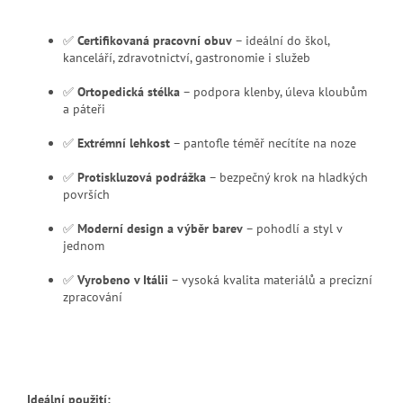
✅
Certifikovaná pracovní obuv
– ideální do škol,
kanceláří, zdravotnictví, gastronomie i služeb
✅
Ortopedická stélka
– podpora klenby, úleva kloubům
a páteři
✅
Extrémní lehkost
– pantofle téměř necítíte na noze
✅
Protiskluzová podrážka
– bezpečný krok na hladkých
površích
✅
Moderní design a výběr barev
– pohodlí a styl v
jednom
✅
Vyrobeno v Itálii
– vysoká kvalita materiálů a precizní
zpracování
Ideální použití: