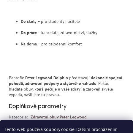
Do školy
– pro studenty i učitele
Do práce
– kanceláře, zdravotnictví, služby
Na doma
– pro celodenní komfort
Pantofle
Peter Legwood Dolphin
představují
dokonalé spojení
pohodlí, zdravotní podpory a stylového vzhledu
. Pokud
hledáte obuv, která
pečuje o vaše zdraví
a zároveň skvěle
vypadá, našli jste tu pravou.
Doplňkové parametry
Kategorie
:
Zdravotní obuv Peter Legwood
EAN
:
—
Tento web používá soubory cookie. Dalším procházením