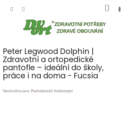
Přejít
NÁKUP
na
obsah
KOŠÍK
Peter Legwood Dolphin |
Zdravotní a ortopedické
pantofle – ideální do školy,
práce i na doma - Fucsia
Průměrné
Neohodnoceno
Podrobnosti hodnocení
hodnocení
produktu
je
0,0
z
5
hvězdiček.