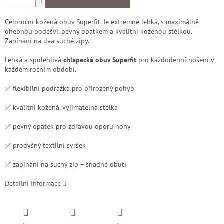
Celoroční kožená obuv Superfit. Je extrémně lehká, s maximálně
ohebnou podešví, pevný opatkem a kvalitní koženou stélkou.
Zapínání na dva suché zipy.
Lehká a spolehlivá
chlapecká obuv Superfit
pro každodenní nošení v
každém ročním období.
✅ flexibilní podrážka pro přirozený pohyb
✅ kvalitní kožená, vyjímatelná stélka
✅ pevný opatek pro zdravou oporu nohy
✅ prodyšný textilní svršek
✅ zapínání na suchý zip – snadné obutí
Detailní informace