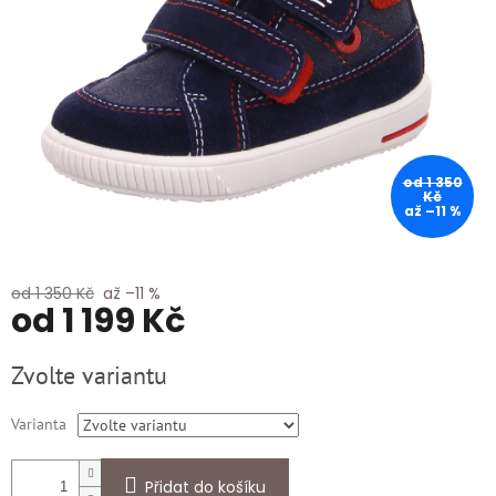
od 1 350
Kč
až –11 %
od 1 350 Kč
až –11 %
od
1 199 Kč
Měrná
Zvolte variantu
cena:
Varianta
Přidat do košíku