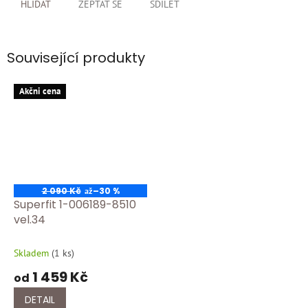
HLÍDAT
ZEPTAT SE
SDÍLET
Související produkty
Akčni cena
2 090 Kč
–30 %
až
Superfit 1-006189-8510
vel.34
Skladem
(
1 ks
)
1 459 Kč
od
DETAIL