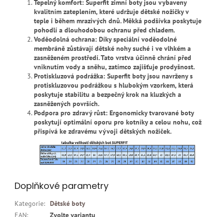
Tepelný komfort: Superfit zimní boty jsou vybaveny
kvalitním zateplením, které udržuje dětské nožičky v
teple i během mrazivých dnů. Měkká podšívka poskytuje
pohodlí a dlouhodobou ochranu před chladem.
Voděodolná ochrana: Díky speciální voděodolné
membráně zůstávají dětské nohy suché i ve vlhkém a
zasněženém prostředí. Tato vrstva účinně chrání před
vniknutím vody a sněhu, zatímco zajišťuje prodyšnost.
Protiskluzová podrážka: Superfit boty jsou navrženy s
protiskluzovou podrážkou s hlubokým vzorkem, která
poskytuje stabilitu a bezpečný krok na kluzkých a
zasněžených površích.
Podpora pro zdravý růst: Ergonomicky tvarované boty
poskytují optimální oporu pro kotníky a celou nohu, což
přispívá ke zdravému vývoji dětských nožiček.
Doplňkové parametry
Kategorie
:
Dětské boty
EAN
:
Zvolte variantu