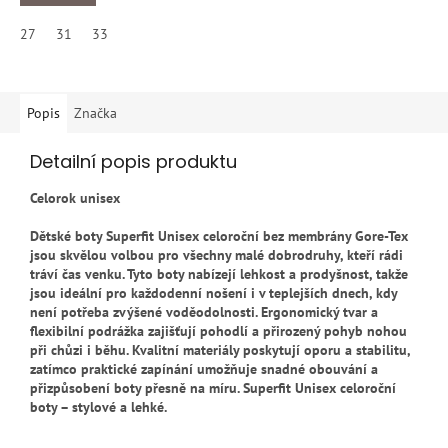
27
31
33
Popis
Značka
Detailní popis produktu
Celorok unisex
Dětské boty Superfit Unisex celoroční bez membrány Gore-Tex
jsou skvělou volbou pro všechny malé dobrodruhy, kteří rádi
tráví čas venku. Tyto boty nabízejí lehkost a prodyšnost, takže
jsou ideální pro každodenní nošení i v teplejších dnech, kdy
není potřeba zvýšené voděodolnosti. Ergonomický tvar a
flexibilní podrážka zajišťují pohodlí a přirozený pohyb nohou
při chůzi i běhu. Kvalitní materiály poskytují oporu a stabilitu,
zatímco praktické zapínání umožňuje snadné obouvání a
přizpůsobení boty přesně na míru. Superfit Unisex celoroční
boty – stylové a lehké.