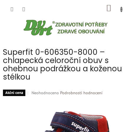
Přejít
NÁKUP
na
obsah
KOŠÍK
Superfit 0-606350-8000 –
chlapecká celoroční obuv s
ohebnou podrážkou a koženou
stélkou
Průměrné
Neohodnoceno
Podrobnosti hodnocení
Akčni cena
hodnocení
produktu
je
0,0
z
5
hvězdiček.