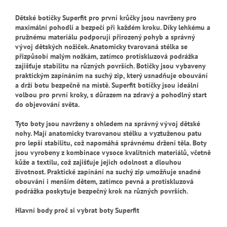
Dětské botičky Superfit pro první krůčky jsou navrženy pro
maximální pohodlí a bezpečí při každém kroku. Díky lehkému a
pružnému materiálu podporují přirozený pohyb a správný
vývoj dětských nožiček. Anatomicky tvarovaná stélka se
přizpůsobí malým nožkám, zatímco protiskluzová podrážka
zajišťuje stabilitu na různých površích. Botičky jsou vybaveny
praktickým zapínáním na suchý zip, který usnadňuje obouvání
a drží botu bezpečně na místě. Superfit botičky jsou ideální
volbou pro první kroky, s důrazem na zdravý a pohodlný start
do objevování světa.
Tyto boty jsou navrženy s ohledem na správný vývoj dětské
nohy. Mají anatomicky tvarovanou stélku a vyztuženou patu
pro lepší stabilitu, což napomáhá správnému držení těla. Boty
jsou vyrobeny z kombinace vysoce kvalitních materiálů, včetně
kůže a textilu, což zajišťuje jejich odolnost a dlouhou
životnost. Praktické zapínání na suchý zip umožňuje snadné
obouvání i menším dětem, zatímco pevná a protiskluzová
podrážka poskytuje bezpečný krok na různých površích.
Hlavní body proč si vybrat boty Superfit