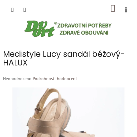
Přejít
NÁKUP
na
obsah
KOŠÍK
Medistyle Lucy sandál béžový-
HALUX
Průměrné
Neohodnoceno
Podrobnosti hodnocení
hodnocení
produktu
je
0,0
z
5
hvězdiček.