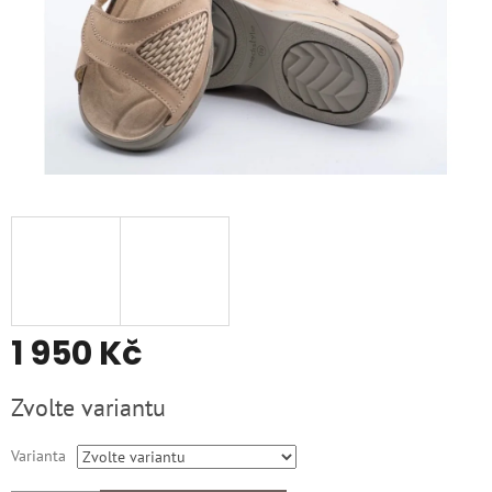
1 950 Kč
Měrná
Zvolte variantu
cena:
Varianta