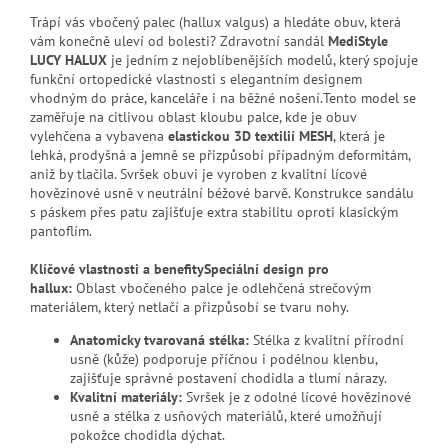
Trápí vás vbočený palec (hallux valgus) a hledáte obuv, která
vám konečně uleví od bolesti? Zdravotní sandál
MediStyle
LUCY HALUX
je jedním z nejoblíbenějších modelů, který spojuje
funkční ortopedické vlastnosti s elegantním designem
vhodným do práce, kanceláře i na běžné nošení.Tento model se
zaměřuje na citlivou oblast kloubu palce, kde je obuv
vylehčena a vybavena
elastickou 3D textilií MESH
, která je
lehká, prodyšná a jemně se přizpůsobí případným deformitám,
aniž by tlačila. Svršek obuvi je vyroben z kvalitní lícové
hovězinové usně v neutrální béžové barvě. Konstrukce sandálu
s páskem přes patu zajišťuje extra stabilitu oproti klasickým
pantoflím.
Klíčové vlastnosti a benefity
Speciální design pro
hallux:
Oblast vbočeného palce je odlehčená strečovým
materiálem, který netlačí a přizpůsobí se tvaru nohy.
Anatomicky tvarovaná stélka:
Stélka z kvalitní přírodní
usně (kůže) podporuje příčnou i podélnou klenbu,
zajišťuje správné postavení chodidla a tlumí nárazy.
Kvalitní materiály:
Svršek je z odolné lícové hovězinové
usně a stélka z usňových materiálů, které umožňují
pokožce chodidla dýchat.