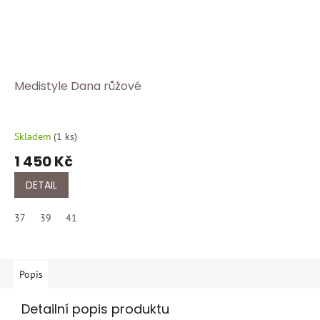
Medistyle Dana růžové
Skladem
(
1 ks
)
1 450 Kč
DETAIL
37
39
41
Popis
Detailní popis produktu