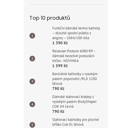
Top 10 produktů
Funkční dámské termo kalhoty
– dlouhé spodní prádlo z
angory – 1064/100-bíla
1 390 Kč
Relaxsan Posture 6080 RP –
dámské bezešvé posturální
tričko - NOVINKA
1 599 Kč
Bavlněné kalhotky s vysokým
pasem poporodní /RLX 5200
tělová
790 Kč
Dámské stahovací kraťasy s
vysokým pasem BodyShaper
COK 04 černá
790 Kč
Stahovací kalhotky pro ploché
bříško Cok 01 tělová