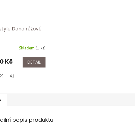
style Dana růžové
Skladem
(
1 ks
)
50 Kč
DETAIL
39
41
s
ailní popis produktu