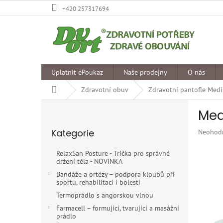
Přejít
+420 257317694
na
obsah
Uplatnit ePoukaz
Naše prodejny
O nás
Domů
Zdravotní obuv
Zdravotní pantofle Medi
P
Med
o
Přeskočit
s
Kategorie
Průměr
Neohod
kategorie
t
hodnoce
r
produkt
RelaxSan Posture - Trička pro správné
a
je
držení těla - NOVINKA
n
0,0
Bandáže a ortézy – podpora kloubů při
z
n
sportu, rehabilitaci i bolesti
5
í
Termoprádlo s angorskou vlnou
hvězdiče
p
Farmacell – formující, tvarující a masážní
a
prádlo