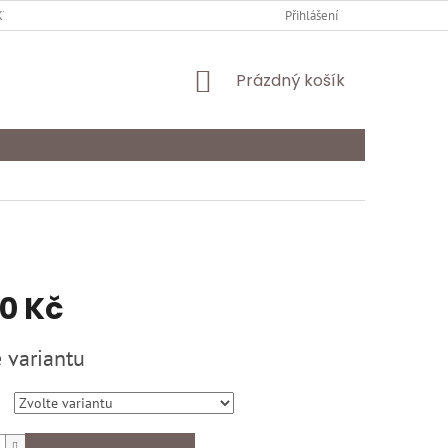
Y OCHRANY OSOBNÍCH ÚDAJŮ
KARIÉRA
Přihlášení
ODSTOUPENÍ OD SMLOU
NÁKUPNÍ
Prázdný košík
KOŠÍK
50 Kč
 variantu