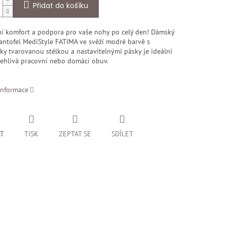
Přidat do košíku
í komfort a podpora pro vaše nohy po celý den! Dámský
antofel MediStyle FATIMA ve svěží modré barvě s
ky tvarovanou stélkou a nastavitelnými pásky je ideální
lehlivá pracovní nebo domácí obuv.
informace
AT
TISK
ZEPTAT SE
SDÍLET