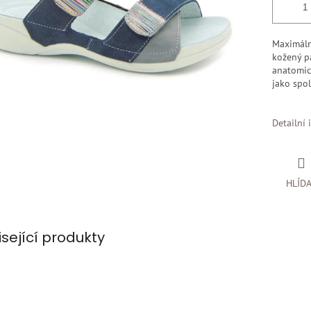
Maximáln
kožený p
anatomic
jako spo
Detailní 
HLÍD
isející produkty