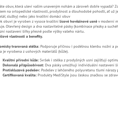
áte obuv, která uleví vašim unaveným nohám a zároveň dobře vypadá? Zd
zem na ortopedické vlastnosti, prodyšnost a dlouhodobé pohodlí, ať už je
elář, služby) nebo jako kvalitní domácí obuv
ek obuvi je vyroben z vysoce kvalitní
lícové hovězinové usně
v moderní mo
uje. Otevřený design a dva nastavitelné pásky (kombinace přezky a suchéh
izní nastavení šířky přesně podle výšky vašeho nártu.
íčové vlastnosti a benefity.
omicky tvarovaná stélka:
Podporuje příčnou i podélnou klenbu nožní a 
ka je vyrobena z usňových materiálů (kůže).
Kvalitní přírodní kůže:
Svršek i stélka z prodyšných usní zajišťují opti
Dokonalá přizpůsobivost:
Dva pásky umožňují individuální nastavení ší
Protiskluzová podešev:
Podešev z lehčeného polyuretanu tlumí nárazy př
Certifikovaná kvalita:
Produkty MediStyle jsou českou značkou se zdravo