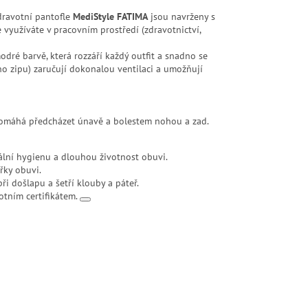
ravotní pantofle
MediStyle FATIMA
jsou navrženy s
 využíváte v pracovním prostředí (zdravotnictví,
dré barvě, která rozzáří každý outfit a snadno se
o zipu) zaručují dokonalou ventilaci a umožňují
pomáhá předcházet únavě a bolestem nohou a zad.
mální hygienu a dlouhou životnost obuvi.
řky obuvi.
i došlapu a šetří klouby a páteř.
tním certifikátem.