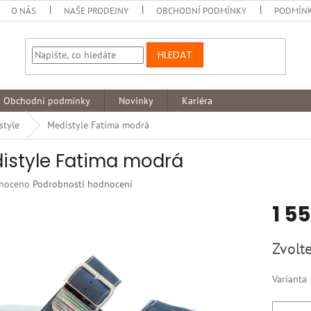
O NÁS
NAŠE PRODEJNY
OBCHODNÍ PODMÍNKY
PODMÍNK
HLEDAT
Obchodní podmínky
Novinky
Kariéra
style
Medistyle Fatima modrá
istyle Fatima modrá
né
noceno
Podrobnosti hodnocení
ní
1 5
u
Měrná
Zvolte
cena:
k.
Varianta