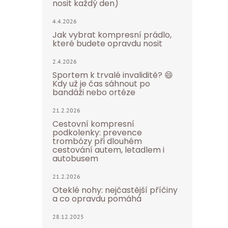
nosit každý den)
4.4.2026
Jak vybrat kompresní prádlo,
které budete opravdu nosit
2.4.2026
Sportem k trvalé invaliditě? 😄
Kdy už je čas sáhnout po
bandáži nebo ortéze
21.2.2026
Cestovní kompresní
podkolenky: prevence
trombózy při dlouhém
cestování autem, letadlem i
autobusem
21.2.2026
Oteklé nohy: nejčastější příčiny
a co opravdu pomáhá
28.12.2025