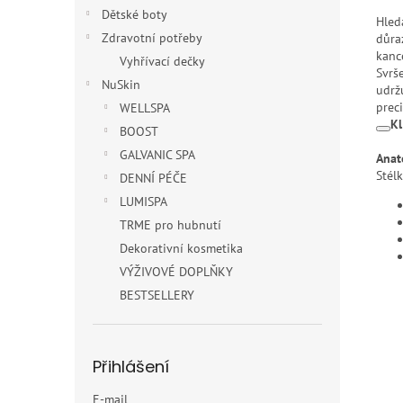
Dětské boty
Hled
Zdravotní potřeby
důra
kanc
Vyhřívací dečky
Svrš
NuSkin
udrž
prec
WELLSPA
Kl
BOOST
GALVANIC SPA
Anat
Stél
DENNÍ PÉČE
LUMISPA
TRME pro hubnutí
Dekorativní kosmetika
VÝŽIVOVÉ DOPLŇKY
BESTSELLERY
Přihlášení
E-mail