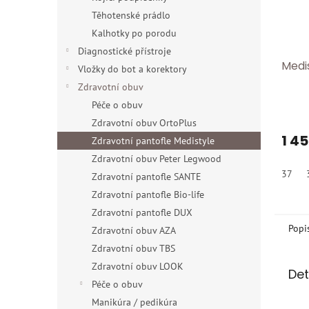
Těhotenské prádlo
Kalhotky po porodu
Diagnostické přístroje
Medi
Vložky do bot a korektory
Zdravotní obuv
Péče o obuv
Zdravotní obuv OrtoPlus
1 4
Zdravotní pantofle Medistyle
Zdravotní obuv Peter Legwood
37
Zdravotní pantofle SANTE
Zdravotní pantofle Bio-life
Zdravotní pantofle DUX
Popi
Zdravotní obuv AZA
Zdravotní obuv TBS
Zdravotní obuv LOOK
Det
Péče o obuv
Manikúra / pedikúra