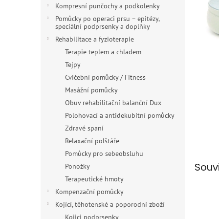
n
Kompresní punčochy a podkolenky
e
Pomůcky po operaci prsu – epitézy,
l
speciální podprsenky a doplňky
Rehabilitace a fyzioterapie
Terapie teplem a chladem
Tejpy
Cvičební pomůcky / Fitness
Masážní pomůcky
Obuv rehabilitační balanční Dux
Polohovací a antidekubitní pomůcky
Zdravé spaní
Relaxační polštáře
Pomůcky pro sebeobsluhu
Souv
Ponožky
Terapeutické hmoty
Kompenzační pomůcky
Kojící, těhotenské a poporodní zboží
Kojici podprsenky