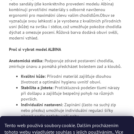
nebo sandály (dle konkrétního provedení modelu Albina)
kombinují prvotřídní materiály s odborně navrženou
ergonomií pro maximální úlevu vašim chodidlům.Obuv se
vyznačuje svou lehkostí a je vyrobena z kvalitních přírodních
usní (kůže) na svršku i stélce, což umožňuje pokožce chodidla
dýchat a omezuje pocení. Růžová barva dodává obuvi svěží,
moderní vzhled.
Proč si vybrat model ALBINA
Anatomická stélka:
Podporuje zdravé postavení chodidla,
zmírňuje únavu a pomáhá předcházet bolestem zad a kloubů.
Kvalitní kůže:
Přírodní materiál zajišťuje dlouhou
životnost a optimální hygienu uvnitř obuvi.
Stabilita a jistota:
Protiskluzová podešev tlumí nárazy
při došlapu a zajišťuje bezpečný pohyb na různých
površích.
Individuální nastavení:
Zapínání (často na suchý zip
nebo přezku) umožňuje individuální regulaci šířky
přesně podle potřeby vaší nohy.
Tento web používá soubory cookie. Dalším procházením
tohoto webu vyjadřujete souhlas s jejich používáním.. Více