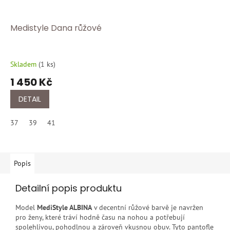
Medistyle Dana růžové
Skladem
(
1 ks
)
1 450 Kč
DETAIL
37
39
41
Popis
Detailní popis produktu
Model
MediStyle ALBINA
v decentní růžové barvě je navržen
pro ženy, které tráví hodně času na nohou a potřebují
spolehlivou, pohodlnou a zároveň vkusnou obuv. Tyto pantofle