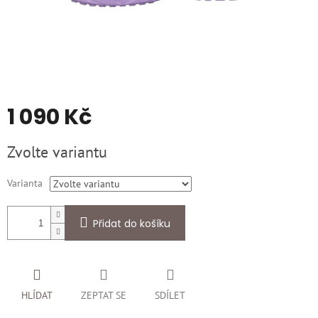
1 090 Kč
Měrná
Zvolte variantu
cena:
Varianta
Přidat do košíku
HLÍDAT
ZEPTAT SE
SDÍLET