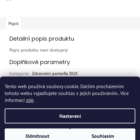
Popis
Detailní popis produktu
Popis produktu není dostupný
Doplňkové parametry
Kategorie
:
Zdravotní pantofle DUX
EAN
:
Zvolte variantu
Tento web používá soubory cookie. Dalším procházením
tohoto webu vyjadřujete souhlas s jejich používáním.. Více
Z
informací
zde
.
á
p
Vytvořil Shoptet
Nastavení
a
t
Copyright 2026
Dvort.cz - Zdravotnické potřeby
. Všechna práva
í
Odmítnout
Souhlasím
vyhrazena.