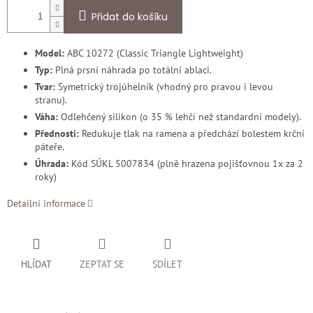
Přidat do košíku
Model:
ABC 10272 (Classic Triangle Lightweight)
Typ:
Plná prsní náhrada po totální ablaci.
Tvar:
Symetrický trojúhelník (vhodný pro pravou i levou
stranu).
Váha:
Odlehčený silikon (o 35 % lehčí než standardní modely).
Přednosti:
Redukuje tlak na ramena a předchází bolestem krční
páteře.
Úhrada:
Kód SÚKL 5007834 (plně hrazena pojišťovnou 1x za 2
roky)
Detailní informace
HLÍDAT
ZEPTAT SE
SDÍLET