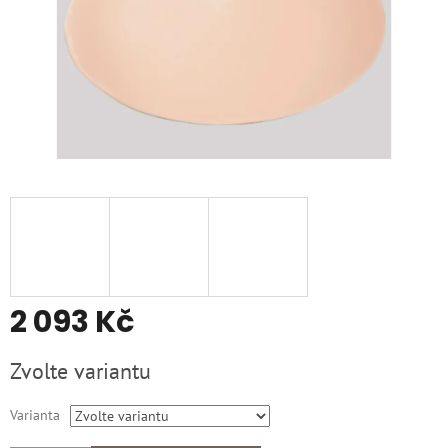
2 093 Kč
Měrná
Zvolte variantu
cena:
Varianta