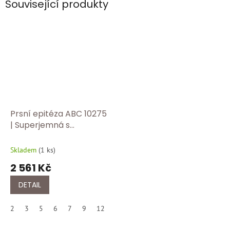
Související produkty
Prsní epitéza ABC 10275
| Superjemná s
masážním efektem
Skladem
(
1 ks
)
2 561 Kč
DETAIL
2
3
5
6
7
9
12
10