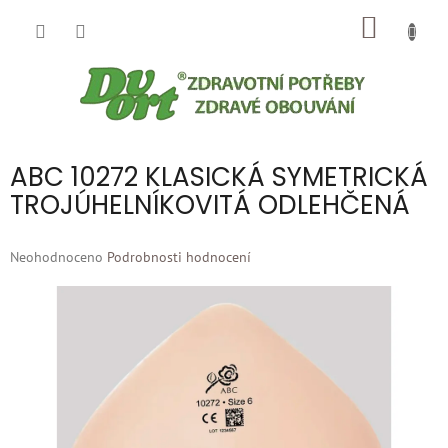
Přejít
NÁKUP
na
obsah
KOŠÍK
ABC 10272 KLASICKÁ SYMETRICKÁ
TROJÚHELNÍKOVITÁ ODLEHČENÁ
Průměrné
Neohodnoceno
Podrobnosti hodnocení
hodnocení
produktu
je
0,0
z
5
hvězdiček.