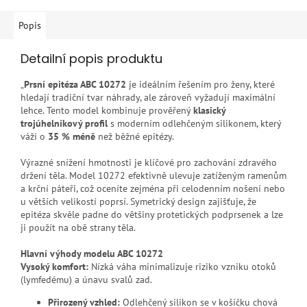
Popis
Detailní popis produktu
„
Prsní epitéza ABC 10272
je ideálním řešením pro ženy, které
hledají tradiční tvar náhrady, ale zároveň vyžadují maximální
lehce. Tento model kombinuje prověřený
klasický
trojúhelníkový profil
s moderním odlehčeným silikonem, který
váží o
35 % méně
než běžné epitézy.
Výrazné snížení hmotnosti je klíčové pro zachování zdravého
držení těla. Model 10272 efektivně ulevuje zatíženým ramenům
a krční páteři, což oceníte zejména při celodenním nošení nebo
u větších velikostí poprsí. Symetrický design zajišťuje, že
epitéza skvěle padne do většiny protetických podprsenek a lze
ji použít na obě strany těla.
Hlavní výhody modelu ABC 10272
Vysoký komfort:
Nízká váha minimalizuje riziko vzniku otoků
(lymfedému) a únavu svalů zad.
Přirozený vzhled:
Odlehčený silikon se v košíčku chová