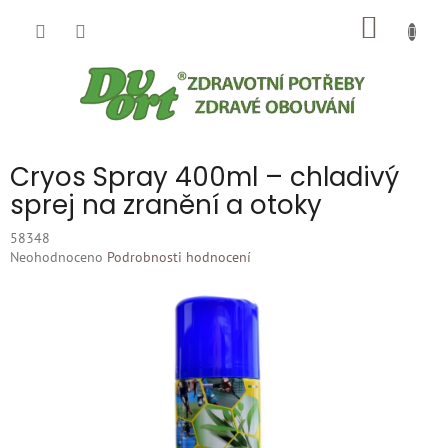
Přejít
NÁKUP
na
obsah
KOŠÍK
Cryos Spray 400ml – chladivý
sprej na zranění a otoky
58348
Průměrné
Neohodnoceno
Podrobnosti hodnocení
hodnocení
produktu
je
0,0
z
5
hvězdiček.