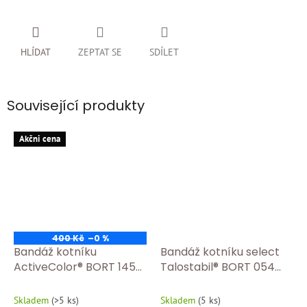
HLÍDAT
ZEPTAT SE
SDÍLET
Související produkty
Akčni cena
400 Kč
–0 %
Bandáž kotníku
Bandáž kotníku select
ActiveColor® BORT 1450
Talostabil® BORT 054
Tělová
100
Skladem
(
>5 ks
)
Skladem
(
5 ks
)