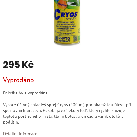
295 Kč
Měrná
Vyprodáno
cena:
Položka byla vyprodána…
Vysoce účinný chladivý sprej Cryos (400 ml) pro okamžitou úlevu při
sportovních úrazech. Působí jako "tekutý led", který rychle snižuje
teplotu postiženého místa, tlumí bolest a omezuje vznik otoků a
podlitin.
Detailní informace