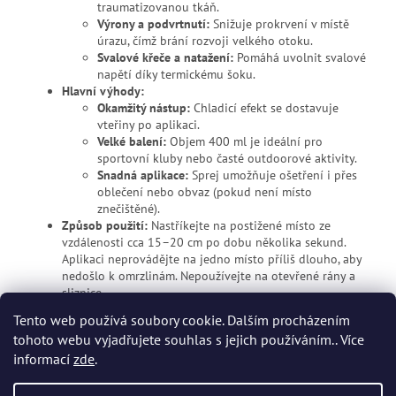
traumatizovanou tkáň.
Výrony a podvrtnutí:
Snižuje prokrvení v místě
úrazu, čímž brání rozvoji velkého otoku.
Svalové křeče a natažení:
Pomáhá uvolnit svalové
napětí díky termickému šoku.
Hlavní výhody:
Okamžitý nástup:
Chladicí efekt se dostavuje
vteřiny po aplikaci.
Velké balení:
Objem 400 ml je ideální pro
sportovní kluby nebo časté outdoorové aktivity.
Snadná aplikace:
Sprej umožňuje ošetření i přes
oblečení nebo obvaz (pokud není místo
znečištěné).
Způsob použití:
Nastříkejte na postižené místo ze
vzdálenosti cca 15–20 cm po dobu několika sekund.
Aplikaci neprovádějte na jedno místo příliš dlouho, aby
nedošlo k omrzlinám. Nepoužívejte na otevřené rány a
sliznice.
Tento web používá soubory cookie. Dalším procházením
tohoto webu vyjadřujete souhlas s jejich používáním.. Více
Z
informací
zde
.
á
p
Vytvořil Shoptet