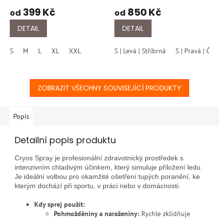
399 Kč
850 Kč
od
od
DETAIL
DETAIL
S
M
L
XL
XXL
S | Levá | Stříbrná
S | Pravá | Čer
ZOBRAZIT VŠECHNY SOUVISEJÍCÍ PRODUKTY
Popis
Detailní popis produktu
Cryos Spray je profesionální zdravotnický prostředek s
intenzivním chladivým účinkem, který simuluje přiložení ledu.
Je ideální volbou pro okamžité ošetření tupých poranění, ke
kterým dochází při sportu, v práci nebo v domácnosti.
Kdy sprej použít:
Pohmožděniny a naraženiny:
Rychle zklidňuje