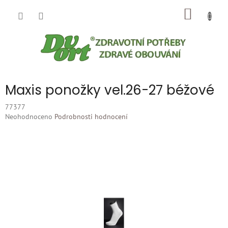
Přejít
NÁKUP
na
obsah
KOŠÍK
Maxis ponožky vel.26-27 béžové
77377
Průměrné
Neohodnoceno
Podrobnosti hodnocení
hodnocení
produktu
je
0,0
z
5
hvězdiček.