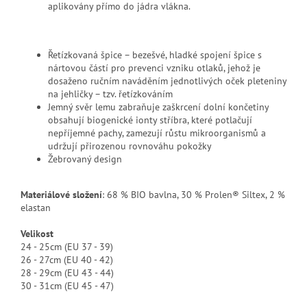
aplikovány přímo do jádra vlákna.
Řetízkovaná špice – bezešvé, hladké spojení špice s
nártovou částí pro prevenci vzniku otlaků, jehož je
dosaženo ručním naváděním jednotlivých oček pleteniny
na jehličky – tzv. řetízkováním
Jemný svěr lemu zabraňuje zaškrcení dolní končetiny
obsahují biogenické ionty stříbra, které potlačují
nepříjemné pachy, zamezují růstu mikroorganismů a
udržují přirozenou rovnováhu pokožky
Žebrovaný design
Materiálové složení
: 68 % BIO bavlna, 30 % Prolen® Siltex, 2 %
elastan
Velikost
24 - 25cm (EU 37 - 39)
26 - 27cm (EU 40 - 42)
28 - 29cm (EU 43 - 44)
30 - 31cm (EU 45 - 47)