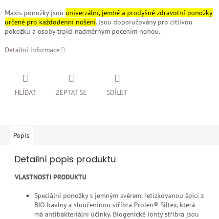
Maxis ponožky
jsou
univerzální, jemné a prodyšné zdravotní ponožky
určené pro každodenní nošení
. Jsou doporučovány pro citlivou
pokožku a osoby trpící nadměrným pocením nohou.
Detailní informace
HLÍDAT
ZEPTAT SE
SDÍLET
Popis
Detailní popis produktu
VLASTNOSTI PRODUKTU
Speciální ponožky s jemným svěrem, řetízkovanou špicí z
BIO bavlny a sloučeninou stříbra Prolen® Siltex, která
má antibakteriální účinky. Biogenické ionty stříbra jsou